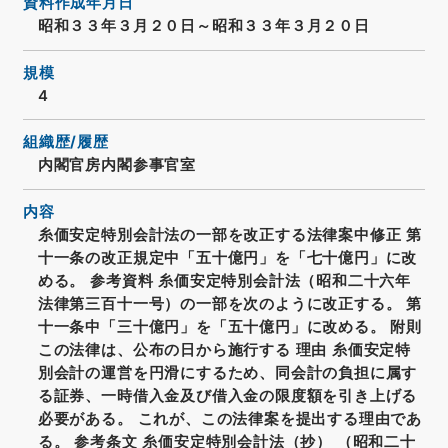
資料作成年月日
昭和３３年３月２０日～昭和３３年３月２０日
規模
4
組織歴/履歴
内閣官房内閣参事官室
内容
糸価安定特別会計法の一部を改正する法律案中修正 第
十一条の改正規定中「五十億円」を「七十億円」に改
める。 参考資料 糸価安定特別会計法（昭和二十六年
法律第三百十一号）の一部を次のように改正する。 第
十一条中「三十億円」を「五十億円」に改める。 附則
この法律は、公布の日から施行する 理由 糸価安定特
別会計の運営を円滑にするため、同会計の負担に属す
る証券、一時借入金及び借入金の限度額を引き上げる
必要がある。 これが、この法律案を提出する理由であ
る。 参考条文 糸価安定特別会計法（抄） （昭和二十