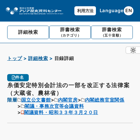
Language
EN
利用方法
辞書検索
辞書検索
詳細検索
（カテゴリ）
（五十音順）
トップ
詳細検索
目録詳細
件名
糸価安定特別会計法の一部を改正する法律案
（大蔵省、農林省）
階層
国立公文書館
内閣官房
内閣総務官室関係
閣議・事務次官等会議資料
閣議資料・昭和３３年３月２０日