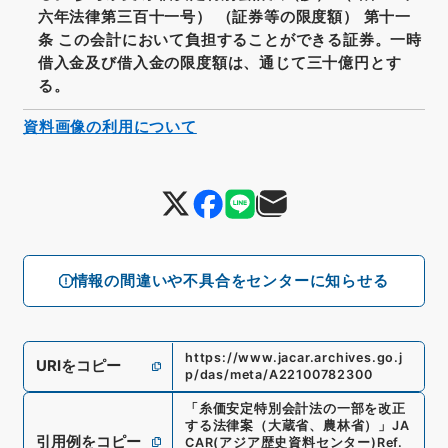
六年法律第三百十一号） （証券等の限度額） 第十一
条 この会計において負担することができる証券。一時
借入金及び借入金の限度額は、通じて三十億円とす
る。
資料画像の利用について
情報の間違いや不具合をセンターに知らせる
https://www.jacar.archives.go.j
URIをコピー
p/das/meta/A22100782300
「
糸価安定特別会計法の一部を改正
する法律案（大蔵省、農林省）
」
JA
引用例をコピー
CAR(アジア歴史資料センター)
Ref.