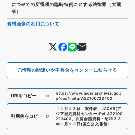
につ＠ての所得税の臨時特例に＠する法律案（大蔵
省）
資料画像の利用について
情報の間違いや不具合をセンターに知らせる
https://www.jacar.archives.go.j
URIをコピー
p/das/meta/A22100723400
「
１月１３日 案件表
」
JACAR(ア
ジア歴史資料センター)
Ref.
A22100
引用例をコピー
723400
、
次官会議資料・昭和３３
年１月１３日
(
国立公文書館
)