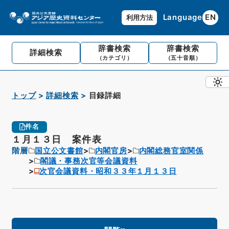
Language
EN
利用方法
辞書検索
辞書検索
詳細検索
（カテゴリ）
（五十音順）
トップ
詳細検索
目録詳細
件名
１月１３日 案件表
階層
国立公文書館
内閣官房
内閣総務官室関係
閣議・事務次官等会議資料
次官会議資料・昭和３３年１月１３日