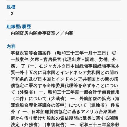
規模
2
組織歴/履歴
内閣官房内閣参事官室／／内閣
内容
事務次官等会議案件 （昭和三十三年一月十三日） ◎
一般案件 欠席－官房長官 代理出席－調達、労働、外
務、 了｛一、在ジャカルタ日本国総領事館総領事高木
賢一外十五名に日本国とインドネシア共和国との間の
平和条約及び日本国とインドネシア共和国との間の賠
償協定に署名する全権委員代理等を命ずることについ
て（外務省） 一、昭和三十三年度一般会計予備費使用
（二件）について（大蔵省） 一、外航船腹の拡充（海
運造船合理化審議会の答申）について（運輸省） 件名
外 了 一、日本船舶賃借協定に基きアメリカ合衆国政
府から借り受けた船舶の賃借期間の延長に関する閣議
決定（外務省）（事後報告） 一、昭和三十三年産米穀