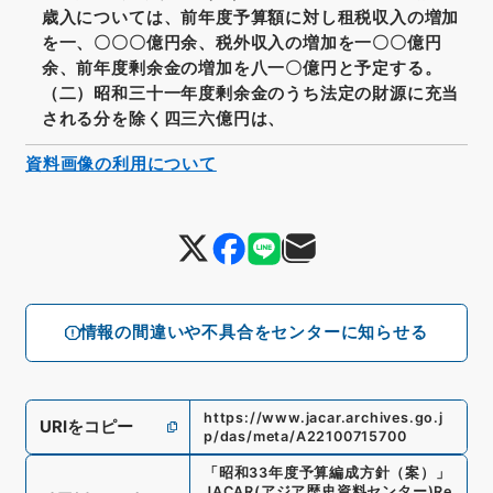
歳入については、前年度予算額に対し租税収入の増加
を一、〇〇〇億円余、税外収入の増加を一〇〇億円
余、前年度剰余金の増加を八一〇億円と予定する。
（二）昭和三十一年度剰余金のうち法定の財源に充当
される分を除く四三六億円は、
資料画像の利用について
情報の間違いや不具合をセンターに知らせる
https://www.jacar.archives.go.j
URIをコピー
p/das/meta/A22100715700
「
昭和33年度予算編成方針（案）
」
JACAR(アジア歴史資料センター)
Re