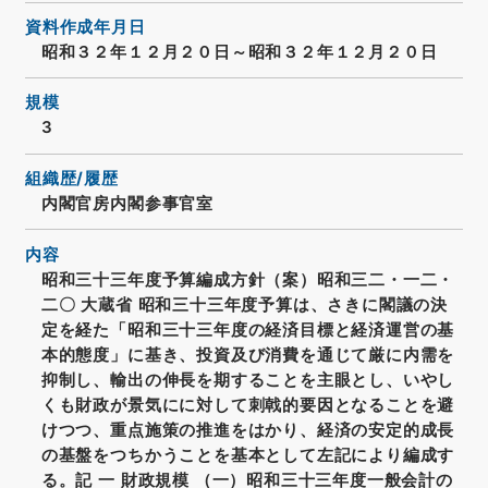
資料作成年月日
昭和３２年１２月２０日～昭和３２年１２月２０日
規模
3
組織歴/履歴
内閣官房内閣参事官室
内容
昭和三十三年度予算編成方針（案）昭和三二・一二・
二〇 大蔵省 昭和三十三年度予算は、さきに閣議の決
定を経た「昭和三十三年度の経済目標と経済運営の基
本的態度」に基き、投資及び消費を通じて厳に内需を
抑制し、輸出の伸長を期することを主眼とし、いやし
くも財政が景気にに対して刺戟的要因となることを避
けつつ、重点施策の推進をはかり、経済の安定的成長
の基盤をつちかうことを基本として左記により編成す
る。記 一 財政規模 （一）昭和三十三年度一般会計の