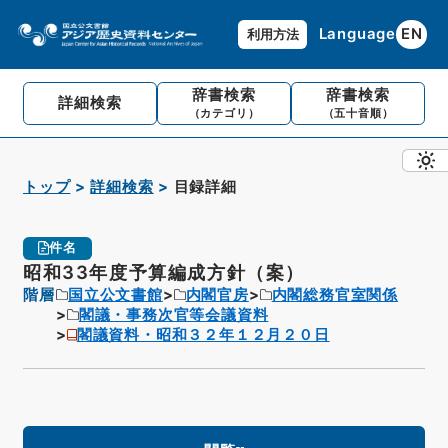
Language
EN
利用方法
辞書検索
辞書検索
詳細検索
（カテゴリ）
（五十音順）
トップ
詳細検索
目録詳細
件名
昭和33年度予算編成方針（案）
階層
国立公文書館
内閣官房
内閣総務官室関係
閣議・事務次官等会議資料
閣議資料・昭和３２年１２月２０日