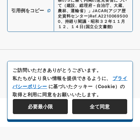
条の３に基く内閣の意見要旨につい
て（建設、総理府－自治庁、大蔵、
引用例をコピー
農林、運輸省）
」
JACAR(アジア歴
史資料センター)
Ref.
A2210069500
0
、
持廻り閣議・昭和３２年１１月
１２、１４日
(
国立公文書館
)
ご訪問いただきありがとうございます。
私たちがより良い情報を提供できるように、
プライ
バシーポリシー
に基づいたクッキー（Cookie）の
取得と利用に同意をお願いいたします。
必要最小限
全て同意
資料群階層を表示する
All rights reserved/Copyright©