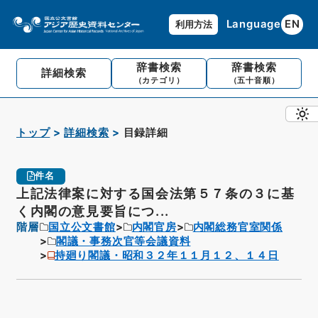
Language
EN
利用方法
辞書検索
辞書検索
詳細検索
（カテゴリ）
（五十音順）
トップ
詳細検索
目録詳細
件名
上記法律案に対する国会法第５７条の３に基
く内閣の意見要旨につ...
階層
国立公文書館
内閣官房
内閣総務官室関係
閣議・事務次官等会議資料
持廻り閣議・昭和３２年１１月１２、１４日