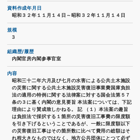
資料作成年月日
昭和３２年１１月１４日～昭和３２年１１月１４日
規模
3
組織歴/履歴
内閣官房内閣参事官室
内容
昭和三十二年六月及び七月の水害による公共土木施設
の災害に関する公共土木施設災害復旧事業費国庫負担
法の適用の特例に関する法律案に対する国会法第５７
条の３に基く内閣の意見要旨 本法案については、下記
理由により賛成致しかねる。 記 （１）本法案の趣旨
は負担法で採択する１箇所の災害復旧工事費の限度額
を引き下げるということであるが、一般に限度額以下
の災害復旧工事はその箇所数に比べて費用の総額はそ
れ程大きなものではなく、地方公共団体にとつて必ず