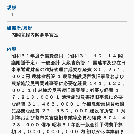
規模
1
組織歴/履歴
内閣官房内閣参事官室
内容
昭和３１年度予備費使用 （昭和３１．１２．１４ 閣
議附議予定） 一般会計 大蔵省所管 １ 国連軍及び在日
米軍返還財産の維持管理に必要な経費 ３０，２７１，
０００円 農林省所管 １ 農業施設災害復旧事業および
農業施設災害関連事業に必要な経費 １４１，１２０，
０００ １ 山林施設災害復旧事業等に必要な経費 １
７，８１３，０００ １ 漁港施設災害復旧事業に必要
な経費 ３１，４６３，０００ １ だ捕漁船乗組員救済
に必要な経費 ２７，３５２，０００ 建設省所管 １ 河
川等および都市災害復旧事業等必要な経費 ５７４，４
２３，０００ 備考 昭和３１年度一般会計予備費予算
額 ８，０００，０００，０００ 内 初頭から本案前ま