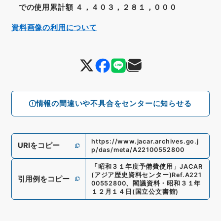
での使用累計額 ４，４０３，２８１，０００
資料画像の利用について
情報の間違いや不具合をセンターに知らせる
https://www.jacar.archives.go.j
URIをコピー
p/das/meta/A22100552800
「
昭和３１年度予備費使用
」
JACAR
(アジア歴史資料センター)
Ref.
A221
引用例をコピー
00552800
、
閣議資料・昭和３１年
１２月１４日
(
国立公文書館
)