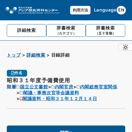
Language
EN
利用方法
辞書検索
辞書検索
詳細検索
（カテゴリ）
（五十音順）
トップ
詳細検索
目録詳細
件名
昭和３１年度予備費使用
階層
国立公文書館
内閣官房
内閣総務官室関係
閣議・事務次官等会議資料
閣議資料・昭和３１年１２月１４日