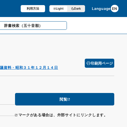
Language
EN
利用方法
Light
Dark
辞書検索
（五十音順）
印刷用ページ
議資料・昭和３１年１２月１４日
閲覧
マークがある場合は、外部サイトにリンクします。