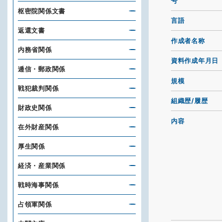
号
枢密院関係文書
言語
返還文書
作成者名称
内務省関係
資料作成年月日
逓信・郵政関係
規模
戦犯裁判関係
組織歴/履歴
財政史関係
内容
在外財産関係
厚生関係
経済・産業関係
戦時海事関係
占領軍関係