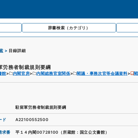
辞書検索
（カテゴリ）
索
目録詳細
軍労務者制裁規則要綱
書館
内閣官房
内閣総務官室関係
閣議・事務次官等会議資料
閣
駐留軍労務者制裁規則要綱
ード
A22100552500
請求番
平１４内閣00728100（所蔵館：国立公文書館）