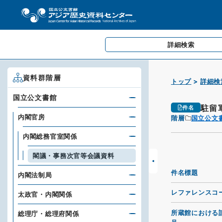
詳細検索
資料群階層
トップ
詳細検
国立公文書館
駐留
件名
内閣官房
階層
国立公文
内閣総務官室関係
閣議・事務次官等会議資料
件名標題
内閣法制局
レファレンスコ
太政官・内閣関係
所蔵館における
総理庁・総理府関係