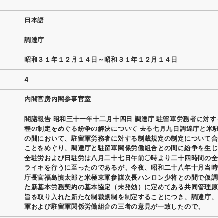
日本語
調達庁
昭和３１年１２月１４日～昭和３１年１２月１４日
4
内閣官房内閣参事官室
閣議報告 昭和三十一年十二月十四日 調達庁 駐留軍労務者に対
程の制定をめぐる紛争の解決について 去る七月九日調達庁と米
の間において、駐留軍労務者に対する制裁規定の制定について合
ことをめぐり、調達庁と駐留軍関係労働組合との間に紛争を生じ
全駐労および日駐労は八月二十七日午前〇時より二十四時間の全
ライキを行うに至ったのであるが、今夜、昭和二十八年十月当時
庁長官福島慎太郎と米極東軍参謀次長ハンロン少将との間で仮調
た新基本労務契約の基本協定（未発効）に定めてある共同管理原
旨を取り入れた新たな制裁規制を制定することにつき、調達庁、
軍および駐留軍関係労働組合の三者の意見が一致したので、