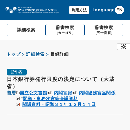
Language
EN
利用方法
辞書検索
辞書検索
詳細検索
（カテゴリ）
（五十音順）
トップ
詳細検索
目録詳細
件名
日本銀行券発行限度の決定について（大蔵
省）
階層
国立公文書館
内閣官房
内閣総務官室関係
閣議・事務次官等会議資料
閣議資料・昭和３１年１２月１４日