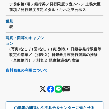
テ前条第1項ノ銀行券ノ発行限度ヲ定ムベシ 主務大臣
前項ノ発行限度ヲ定メタルトキハ之ヲ公示ス
種別
表
写真・図等のキャプシ
ョン
(写真)なし
/
(図)なし
/
(表)別表１ 日銀券発行限度等
改定の沿革／（別表２）日銀券月末発行残高の推移
（単位億円）／別表２ 限度超過発行実績
資料画像の利用について
情報の間違いや不具合をセンターに知らせる