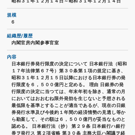
昭和３１年１２月１４日～昭和３１年１２月１４日
規模
6
組織歴/履歴
内閣官房内閣参事官室
内容
日本銀行券発行限度の決定について 日本銀行法（昭和
１７年法律第６７号）第３０条第１項の規定に基き、
昭和３１年１２月１５日以降における日本銀行券の発
行限度を６，５００億円と定める。 理由 日銀券の発
行限度の決定に当つては、年末年初を除き、通常の月
においてはおおむね限外発効を生じないと予想される
最低限を基準とすることが適当であるが、現在の日銀
券発行水準及び今後約１年間の経済情勢の見透し等か
ら勘案して、その額は６，５００億円が妥当なものと
認める。 日本銀行法（抄） 第２９条 日本銀行ハ銀行
券ヲ発行ス 第２項省略 第３０条 主務大臣ハ閣議ヲ経