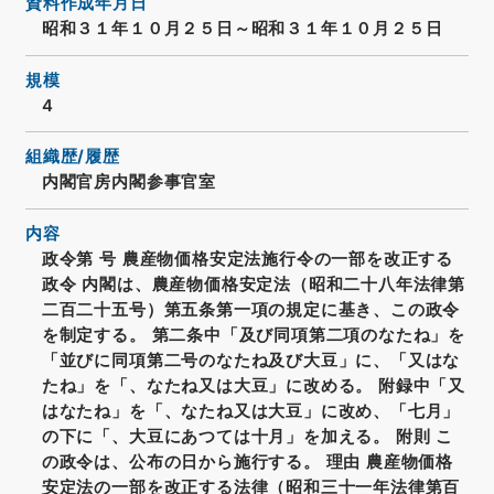
資料作成年月日
昭和３１年１０月２５日～昭和３１年１０月２５日
規模
4
組織歴/履歴
内閣官房内閣参事官室
内容
政令第 号 農産物価格安定法施行令の一部を改正する
政令 内閣は、農産物価格安定法（昭和二十八年法律第
二百二十五号）第五条第一項の規定に基き、この政令
を制定する。 第二条中「及び同項第二項のなたね」を
「並びに同項第二号のなたね及び大豆」に、「又はな
たね」を「、なたね又は大豆」に改める。 附録中「又
はなたね」を「、なたね又は大豆」に改め、「七月」
の下に「、大豆にあつては十月」を加える。 附則 こ
の政令は、公布の日から施行する。 理由 農産物価格
安定法の一部を改正する法律（昭和三十一年法律第百