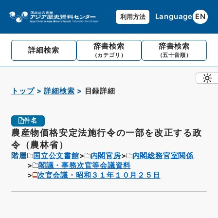
Language
EN
利用方法
辞書検索
辞書検索
詳細検索
（カテゴリ）
（五十音順）
トップ
詳細検索
目録詳細
件名
農産物価格安定法施行令の一部を改正する政
令（農林省）
階層
国立公文書館
内閣官房
内閣総務官室関係
閣議・事務次官等会議資料
次官会議・昭和３１年１０月２５日