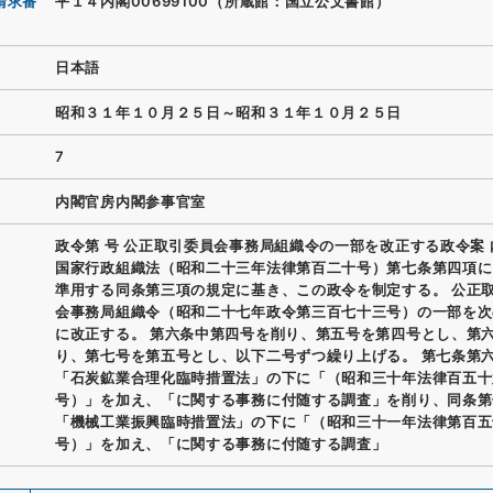
請求番
平１４内閣00699100（所蔵館：国立公文書館）
日本語
昭和３１年１０月２５日～昭和３１年１０月２５日
7
内閣官房内閣参事官室
政令第 号 公正取引委員会事務局組織令の一部を改正する政令案
国家行政組織法（昭和二十三年法律第百二十号）第七条第四項に
準用する同条第三項の規定に基き、この政令を制定する。 公正
会事務局組織令（昭和二十七年政令第三百七十三号）の一部を次
に改正する。 第六条中第四号を削り、第五号を第四号とし、第
り、第七号を第五号とし、以下二号ずつ繰り上げる。 第七条第
「石炭鉱業合理化臨時措置法」の下に「（昭和三十年法律百五十
号）」を加え、「に関する事務に付随する調査」を削り、同条第
「機械工業振興臨時措置法」の下に「（昭和三十一年法律第百五
号）」を加え、「に関する事務に付随する調査」