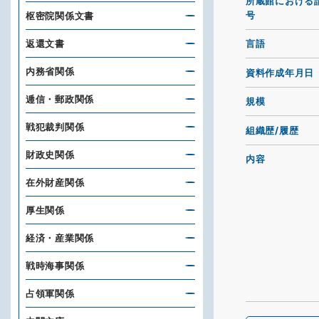
所蔵館における
号
枢密院関係文書
返還文書
言語
内務省関係
資料作成年月日
逓信・郵政関係
規模
戦犯裁判関係
組織歴/履歴
財政史関係
内容
在外財産関係
厚生関係
経済・産業関係
戦時海事関係
占領軍関係