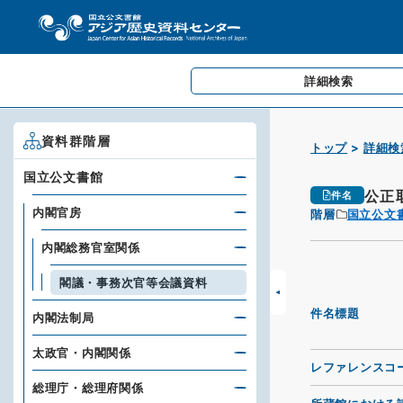
詳細検索
資料群階層
トップ
詳細検
国立公文書館
公正
件名
内閣官房
階層
国立公文
内閣総務官室関係
閣議・事務次官等会議資料
件名標題
内閣法制局
太政官・内閣関係
レファレンスコ
総理庁・総理府関係