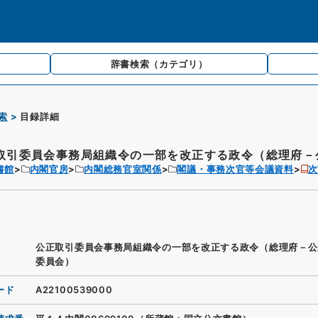
辞書検索
（カテゴリ）
索
目録詳細
取引委員会事務局組織令の一部を改正する政令（総理府－公
書館
内閣官房
内閣総務官室関係
閣議・事務次官等会議資料
次
公正取引委員会事務局組織令の一部を改正する政令（総理府－公
委員会）
ード
A22100539000