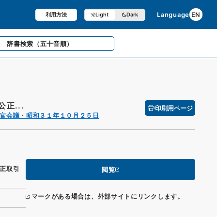
Language
EN
利用方法
Light
Dark
辞書検索
（五十音順）
正...
印刷用ページ
官会議・昭和３１年１０月２５日
正取引
閲覧
マークがある場合は、外部サイトにリンクします。