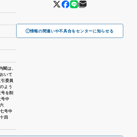
情報の間違いや不具合をセンターに知らせる
 内閣は、
おいて
取引委員
のよう
六号を削
六号中
六
七号中
十四