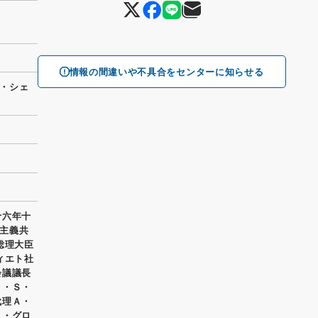
情報の間違いや不具合をセンターに知らせる
・シェ
十六年十
主義共
総理大臣
ィエト社
会議議長
Ｎ・Ｓ・
代理Ａ・
Ａ・グロ