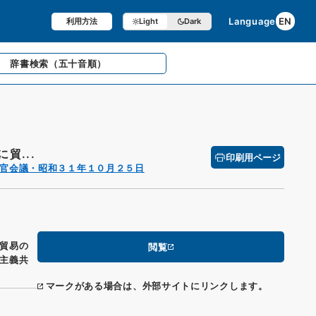
Language
EN
利用方法
Light
Dark
辞書検索
（五十音順）
貿...
印刷用ページ
官会議・昭和３１年１０月２５日
貿易の
閲覧
主義共
マークがある場合は、外部サイトにリンクします。