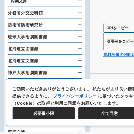
内閣文庫
外務省外交史料館
防衛省防衛研究所
URIをコピー
琉球大学附属図書館
引用例をコピー
北海道立図書館
資料画像の利用
北海道立文書館
神戸大学附属図書館
大分大学経済学部教育研究支援室
ご訪問いただきありがとうございます。
私たちがより良い情
提供できるように、
プライバシーポリシー
に基づいたクッキ
スタンフォード大学フーヴァー研
究所
（Cookie）の取得と利用に同意をお願いいたします。
必要最小限
全て同意
日本貿易振興機構アジア経済研究
所図書館
東洋文庫