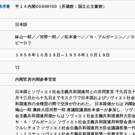
請求番
平１４内閣00699100（所蔵館：国立公文書館）
日本語
鉢山一郎／／河野一郎／／松本俊一／／Ｎ・ブルガーニン／／Ｄ
ビーロフ
１９５６年１０月１９日～１９５６年１０月１９日
12
内閣官房内閣参事官室
日本国とソヴィエト社会主義共和国連邦との共同宣言 千九百五
月十三日から十九日までモスクワで日本国およびソヴィエト社会
和国連邦の全権団の間で交渉が行われた。 日本国側からは 内閣
鳩山一郎 農林大臣河野一郎 衆議院議員松本俊一が参加し、ソヴ
会主義共和国連邦側からは ソヴィエト社会主義共和国連邦大臣
Ｎ・Ａ・ブルガーニン ソヴィエト社会主義共和国連邦幹部会員
フルシチョフ ソヴィエト社会主義共和国連邦大臣会議議長第一
Ｉ・ミコヤン ソヴィエト社会主義共和国連邦第一外務次官Ａ・