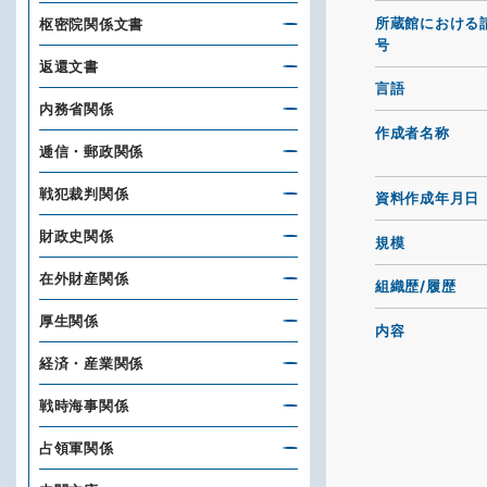
所蔵館における
枢密院関係文書
号
返還文書
言語
内務省関係
作成者名称
逓信・郵政関係
戦犯裁判関係
資料作成年月日
財政史関係
規模
在外財産関係
組織歴/履歴
厚生関係
内容
経済・産業関係
戦時海事関係
占領軍関係