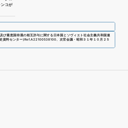
レンコが
及び最恵国待遇の相互許与に関する日本国とソヴィエト社会主義共和国連
歴史資料センター)
Ref.
A22100538100
、
次官会議・昭和３１年１０月２５