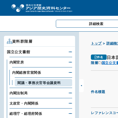
詳細検索
資料群階層
トップ
詳細検
国立公文書館
日本
件名
内閣官房
階層
国立公文
内閣総務官室関係
閣議・事務次官等会議資料
件名標題
内閣法制局
太政官・内閣関係
レファレンスコ
総理庁・総理府関係