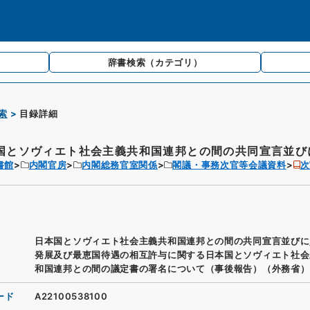
辞書検索
（カテゴリ）
索
目録詳細
国とソヴィエト社会主義共和国連邦との間の共同宣言並びに
書館
内閣官房
内閣総務官室関係
閣議・事務次官等会議資料
次
日本国とソヴィエト社会主義共和国連邦との間の共同宣言並びに
発展及び最恵国待遇の相互許与に関する日本国とソヴィエト社会
和国連邦との間の議定書の署名について（事後報告）（外務省）
ード
A22100538100