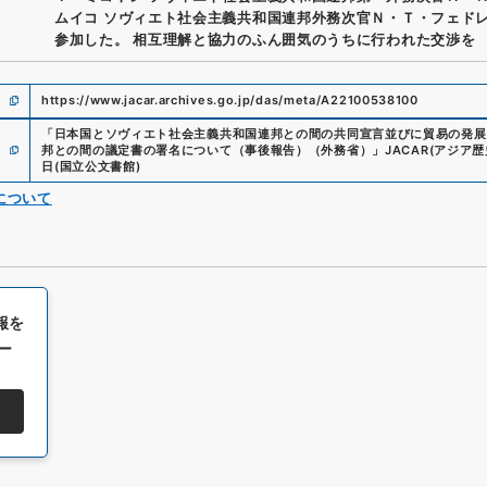
ムイコ ソヴィエト社会主義共和国連邦外務次官Ｎ・Ｔ・フェド
参加した。 相互理解と協力のふん囲気のうちに行われた交渉を
https://www.jacar.archives.go.jp/das/meta/A22100538100
「
日本国とソヴィエト社会主義共和国連邦との間の共同宣言並びに貿易の発展
邦との間の議定書の署名について（事後報告）（外務省）
」
JACAR(アジア
日
(
国立公文書館
)
について
報を
ー