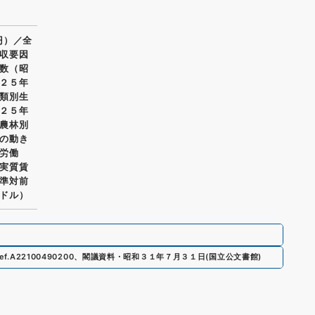
円）／全
収要因
数（昭
２５年
類別生
２５年
農林別
の動き
労働
実質賃
準対前
ドル）
ef.
A22100490200
、
閣議資料・昭和３１年７月３１日
(
国立公文書館
)