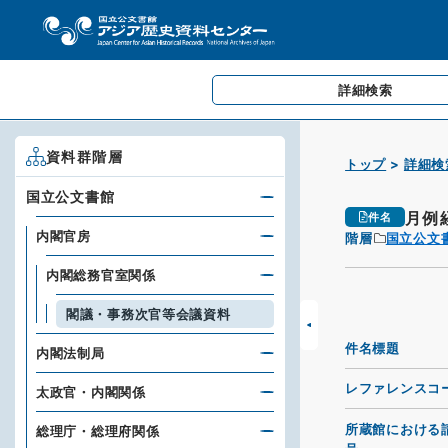
詳細検索
資料群階層
トップ
詳細検
国立公文書館
月例
件名
内閣官房
階層
国立公文
内閣総務官室関係
閣議・事務次官等会議資料
件名標題
内閣法制局
レファレンスコ
太政官・内閣関係
所蔵館における
総理庁・総理府関係