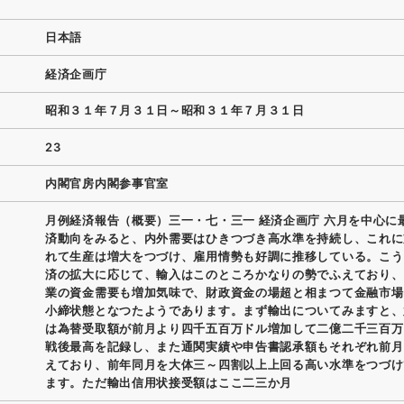
日本語
経済企画庁
昭和３１年７月３１日～昭和３１年７月３１日
23
内閣官房内閣参事官室
月例経済報告（概要）三一・七・三一 経済企画庁 六月を中心に
済動向をみると、内外需要はひきつづき高水準を持続し、これに
れて生産は増大をつづけ、雇用情勢も好調に推移している。こう
済の拡大に応じて、輸入はこのところかなりの勢でふえており、
業の資金需要も増加気味で、財政資金の場超と相まつて金融市場
小締状態となつたようであります。まず輸出についてみますと、
は為替受取額が前月より四千五百万ドル増加して二億二千三百万
戦後最高を記録し、また通関実績や申告書認承額もそれぞれ前月
えており、前年同月を大体三～四割以上上回る高い水準をつづけ
ます。ただ輸出信用状接受額はここ二三か月