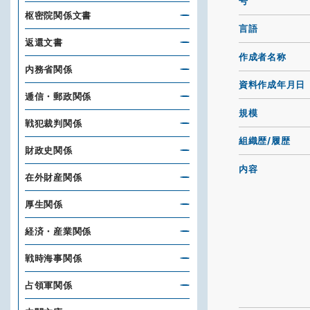
号
枢密院関係文書
言語
返還文書
作成者名称
内務省関係
資料作成年月日
逓信・郵政関係
規模
戦犯裁判関係
組織歴/履歴
財政史関係
内容
在外財産関係
厚生関係
経済・産業関係
戦時海事関係
占領軍関係