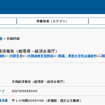
辞書検索
（カテゴリ）
索
目録詳細
経済報告（総理府－経済企画庁）
書館
内閣官房
内閣総務官室関係
閣議・事務次官等会議資料
閣
月例経済報告（総理府－経済企画庁）
ード
A22100490200
請求番
平１４内閣00651100（所蔵館：国立公文書館）