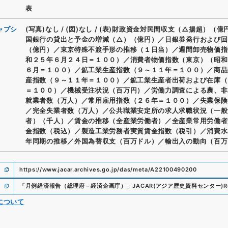
表
ャプシ
(写真)なし
/
(図)なし
/
(表)財政資金対民間収支（△揚超）（億
国銀行の貸出と予金の増減（△）（億円）／日銀券発行および回
（億円）／東京特殊不渡手形の推移（１日当）／週間卸売物価指
和２５年６月２４日＝１００）／消費者物価指数（東京）（昭和
６月＝１００）／鉱工業生産指数（９～１１年＝１００）／商品
産指数（９～１１年＝１００）／鉱工業生産者出荷および在庫（
＝１００）／機械受注状況（百万円）／労働力調査による農、非
就業者数（万人）／常用雇用指数（２６年＝１００）／失業保険
／完全失業者数（万人）／公共職業安定所の求人求職状況（一般
者）（千人）／賃金の推移（全産業労働者）／全産業常用労働者
金指数（税込）／製造工業労務者実質賃金指数（税引）／消費水
年同期の推移／外国為替収支（百万ドル）／輸出入の動向（百万
https://www.jacar.archives.go.jp/das/meta/A22100490200
「
月例経済報告（総理府－経済企画庁）
」
JACAR(アジア歴史資料センター)
R
について