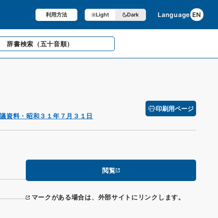
Language
EN
利用方法
Light
Dark
辞書検索
（五十音順）
印刷用ページ
議資料・昭和３１年７月３１日
閲覧
マークがある場合は、外部サイトにリンクします。