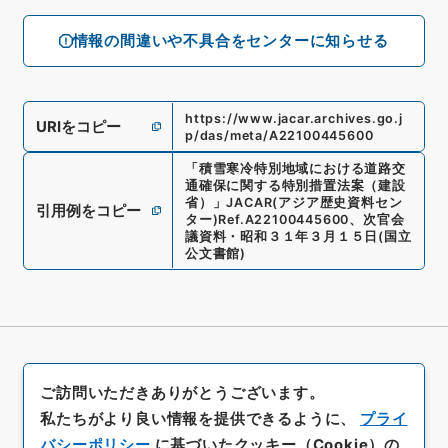
情報の間違いや不具合をセンターに知らせる
https://www.jacar.archives.go.j
URIをコピー
p/das/meta/A22100445600
「
積雪寒冷特別地域における道路交
通確保に関する特別措置法案（建設
省）
」
JACAR(アジア歴史資料セン
引用例をコピー
ター)
Ref.
A22100445600
、
次官会
議資料・昭和３１年３月１５日
(
国立
公文書館
)
ご訪問いただきありがとうございます。
私たちがより良い情報を提供できるように、
プライ
バシーポリシー
に基づいたクッキー（Cookie）の