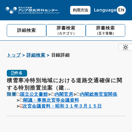
Language
EN
利用方法
辞書検索
辞書検索
詳細検索
（カテゴリ）
（五十音順）
トップ
詳細検索
目録詳細
件名
積雪寒冷特別地域における道路交通確保に関
する特別措置法案（建...
階層
国立公文書館
内閣官房
内閣総務官室関係
閣議・事務次官等会議資料
次官会議資料・昭和３１年３月１５日