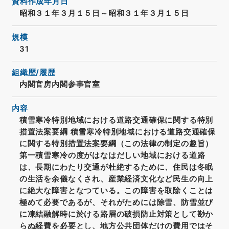
資料作成年月日
昭和３１年３月１５日～昭和３１年３月１５日
規模
31
組織歴/履歴
内閣官房内閣参事官室
内容
積雪寒冷特別地域における道路交通確保に関する特別
措置法案要綱 積雪寒冷特別地域における道路交通確保
に関する特別措置法案要綱（この法律の制定の趣旨）
第一積雪寒冷の度がはなはだしい地域における道路
は、長期にわたり交通が杜絶するために、住民は冬眠
の生活を余儀なくされ、産業経済文化など民生の向上
に絶大な障害となつている。この障害を取除くことは
極めて必要であるが、それがためには除雪、防雪並び
に凍結融解時に於ける路層の破損防止対策として尠か
らぬ経費を必要とし、地方公共団体だけの費用ではそ