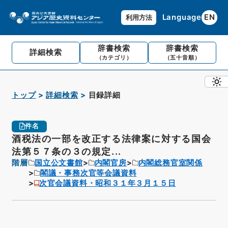
Language
EN
利用方法
辞書検索
辞書検索
詳細検索
（カテゴリ）
（五十音順）
トップ
詳細検索
目録詳細
件名
酒税法の一部を改正する法律案に対する国会
法第５７条の３の規定...
階層
国立公文書館
内閣官房
内閣総務官室関係
閣議・事務次官等会議資料
次官会議資料・昭和３１年３月１５日