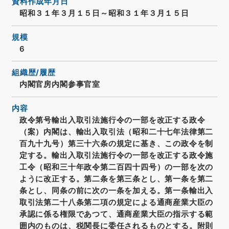
資料作成年月日
昭和３１年３月１５日～昭和３１年３月１５日
規模
6
組織歴/履歴
内閣官房内閣参事官室
内容
政令第号輸出入取引法施行令の一部を改正する政令
（案）内閣は、輸出入取引法（昭和二十七年法律第二
百九十九号）第三十六条の規定に基き、この政令を制
定する。輸出入取引法施行令の一部を改正する政令施
工令（昭和三十年政令第二百四十四号）の一部を次の
ように改正する。第二条を第三条とし、第一条を第二
条とし、同条の前に次の一条を加える。第一条輸出入
取引法第二十八条第二項の規定による通商産業大臣の
承認に係る権限であつて、通商産業大臣の指示する範
囲内のものは、税関長に委任されるものとする。附則