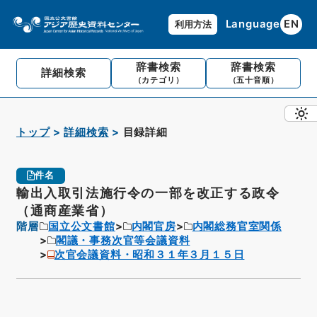
Language
EN
利用方法
辞書検索
辞書検索
詳細検索
（カテゴリ）
（五十音順）
トップ
詳細検索
目録詳細
件名
輸出入取引法施行令の一部を改正する政令
（通商産業省）
階層
国立公文書館
内閣官房
内閣総務官室関係
閣議・事務次官等会議資料
次官会議資料・昭和３１年３月１５日