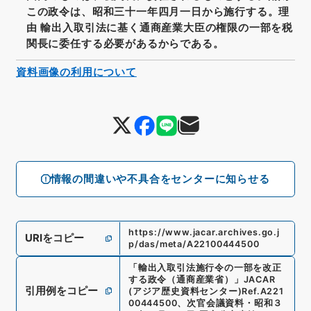
この政令は、昭和三十一年四月一日から施行する。理
由 輸出入取引法に基く通商産業大臣の権限の一部を税
関長に委任する必要があるからである。
資料画像の利用について
情報の間違いや不具合をセンターに知らせる
https://www.jacar.archives.go.j
URIをコピー
p/das/meta/A22100444500
「
輸出入取引法施行令の一部を改正
する政令（通商産業省）
」
JACAR
引用例をコピー
(アジア歴史資料センター)
Ref.
A221
00444500
、
次官会議資料・昭和３