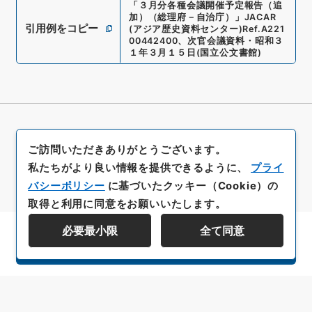
「
３月分各種会議開催予定報告（追
加）（総理府－自治庁）
」
JACAR
引用例をコピー
(アジア歴史資料センター)
Ref.
A221
00442400
、
次官会議資料・昭和３
１年３月１５日
(
国立公文書館
)
ご訪問いただきありがとうございます。
私たちがより良い情報を提供できるように、
プライ
バシーポリシー
に基づいたクッキー（Cookie）の
取得と利用に同意をお願いいたします。
必要最小限
全て同意
資料群階層を表示する
All rights reserved/Copyright©
Japan Center for Asian Historical Records