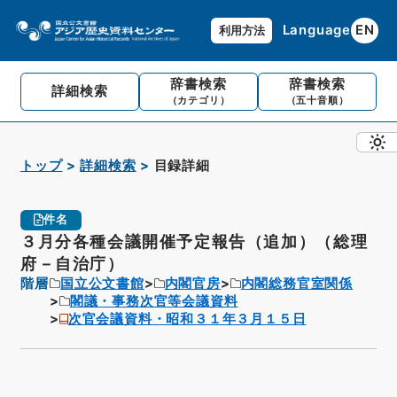
Language
EN
利用方法
辞書検索
辞書検索
詳細検索
（カテゴリ）
（五十音順）
トップ
詳細検索
目録詳細
件名
３月分各種会議開催予定報告（追加）（総理
府－自治庁）
階層
国立公文書館
内閣官房
内閣総務官室関係
閣議・事務次官等会議資料
次官会議資料・昭和３１年３月１５日