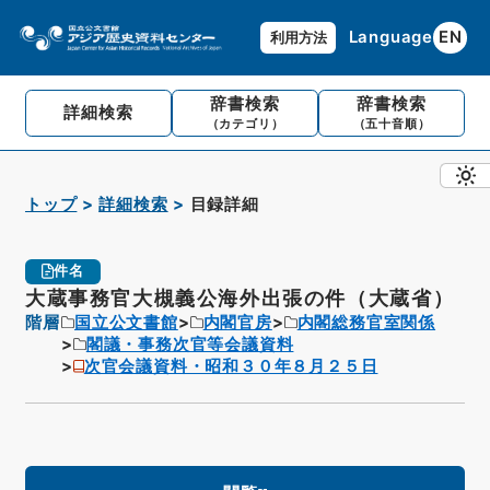
Language
EN
利用方法
辞書検索
辞書検索
詳細検索
（カテゴリ）
（五十音順）
トップ
詳細検索
目録詳細
件名
大蔵事務官大槻義公海外出張の件（大蔵省）
階層
国立公文書館
内閣官房
内閣総務官室関係
閣議・事務次官等会議資料
次官会議資料・昭和３０年８月２５日