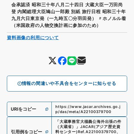
会承認済 昭和三十年八月二十四日 大蔵大臣一万田尚
登 内閣総理大臣鳩山一郎殿 別紙 旅行日程 昭和三十年
九月六日東京発（一九時五〇分羽田発） 〃ホノルル着
（米国政府の人物交換計画に参加のため）
資料画像の利用について
情報の間違いや不具合をセンターに知らせる
https://www.jacar.archives.go.j
URIをコピー
p/das/meta/A22100379700
「
大蔵事務官大槻義公海外出張の件
（大蔵省）
」
JACAR(アジア歴史資
引用例をコピー
料センター)
Ref.
A22100379700
、