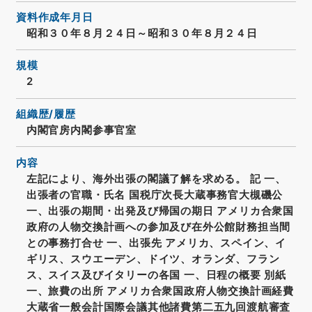
資料作成年月日
昭和３０年８月２４日～昭和３０年８月２４日
規模
2
組織歴/履歴
内閣官房内閣参事官室
内容
左記により、海外出張の閣議了解を求める。 記 一、
出張者の官職・氏名 国税庁次長大蔵事務官大槻磯公
一、出張の期間・出発及び帰国の期日 アメリカ合衆国
政府の人物交換計画への参加及び在外公館財務担当間
との事務打合せ 一、出張先 アメリカ、スペイン、イ
ギリス、スウエーデン、ドイツ、オランダ、フラン
ス、スイス及びイタリーの各国 一、日程の概要 別紙
一、旅費の出所 アメリカ合衆国政府人物交換計画経費
大蔵省一般会計国際会議其他諸費第二五九回渡航審査