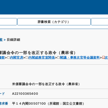
辞書検索
（カテゴリ）
索
目録詳細
審議会令の一部を改正する政令（農林省）
書館
内閣官房
内閣総務官室関係
閣議・事務次官等会議資料
次
米価審議会令の一部を改正する政令（農林省）
ード
A22100365400
請求番
平１４内閣00507100（所蔵館：国立公文書館）