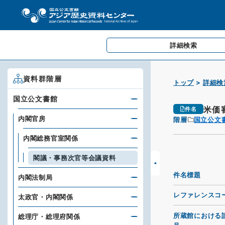
詳細検索
資料群階層
トップ
詳細検
国立公文書館
米価
件名
内閣官房
階層
国立公文
内閣総務官室関係
閣議・事務次官等会議資料
件名標題
内閣法制局
レファレンスコ
太政官・内閣関係
所蔵館における
総理庁・総理府関係