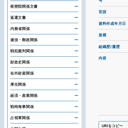
号
枢密院関係文書
言語
返還文書
資料作成年月日
内務省関係
規模
逓信・郵政関係
組織歴/履歴
戦犯裁判関係
内容
財政史関係
在外財産関係
厚生関係
経済・産業関係
戦時海事関係
占領軍関係
URIをコピー