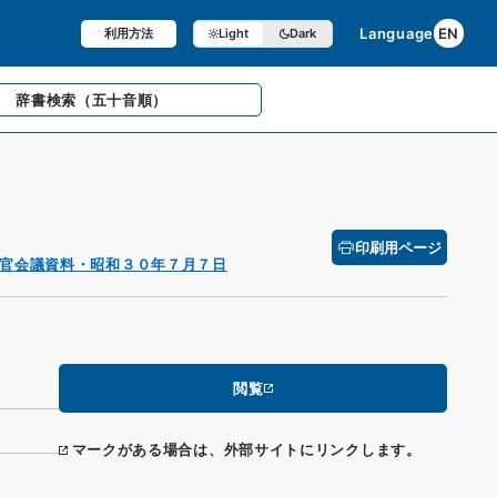
Language
EN
利用方法
Light
Dark
辞書検索
（五十音順）
印刷用ページ
官会議資料・昭和３０年７月７日
閲覧
マークがある場合は、外部サイトにリンクします。