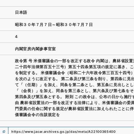
日本語
昭和３０年７月７日～昭和３０年７月７日
4
内閣官房内閣参事官室
政令第 号 米価審議会の一部を改正する政令 内閣は、農林省設
二十四年法律第百五十三号）第五十四条第五項の規定に基き、こ
を制定する。 米価審議会令（昭和二十六年政令第三百五十四号
を次のように改正する。 第二条及び第三条を削り、第四条に見
て「（任期）」を加え、同条を第二条とし、第五条に見出しとし
「（会長）」を加え、同条を第三条とし、第六条及び第七条をそ
第四条及び第五条とする。 附則 この政令は、公布の日から施行
由 農林省設置法の一部を改正する法律により、米価審議会の委
門委員の任命に関する規定が農林省設置法に加えられたことに伴
価審議会令の当該規定を
https://www.jacar.archives.go.jp/das/meta/A22100365400