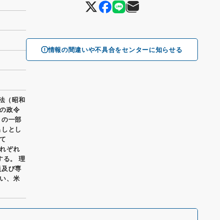
情報の間違いや不具合をセンターに知らせる
置法（昭和
の政令
）の一部
出しとし
て
れぞれ
する。 理
員及び専
い、米