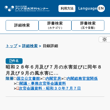
Language
EN
利用方法
辞書検索
辞書検索
詳細検索
（カテゴリ）
（五十音順）
トップ
詳細検索
目録詳細
件名
昭和２８年６月及び７月の水害並びに同年８
月及び９月の風水害に...
階層
国立公文書館
内閣官房
内閣総務官室関係
閣議・事務次官等会議資料
次官会議資料・昭和３０年７月７日