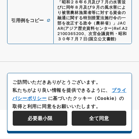
「
昭和２８年６月及び７月の水害並
びに同年８月及び９月の風水害によ
り被害農林漁業者等に対する資金の
融通に関する特別措置法施行令の一
引用例をコピー
部を改正する政令（農林省）
」
JAC
AR(アジア歴史資料センター)
Ref.
A2
2100365200
、
次官会議資料・昭和
３０年７月７日
(
国立公文書館
)
ご訪問いただきありがとうございます。
私たちがより良い情報を提供できるように、
プライ
バシーポリシー
に基づいたクッキー（Cookie）の
取得と利用に同意をお願いいたします。
必要最小限
全て同意
資料群階層を表示する