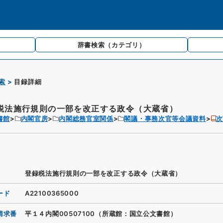
辞書検索
（カテゴリ）
索
目録詳細
税法施行規則の一部を改正する政令（大蔵省）
書館
内閣官房
内閣総務官室関係
閣議・事務次官等会議資料
次
登録税法施行規則の一部を改正する政令（大蔵省）
ード
A22100365000
請求番
平１４内閣00507100（所蔵館：国立公文書館）