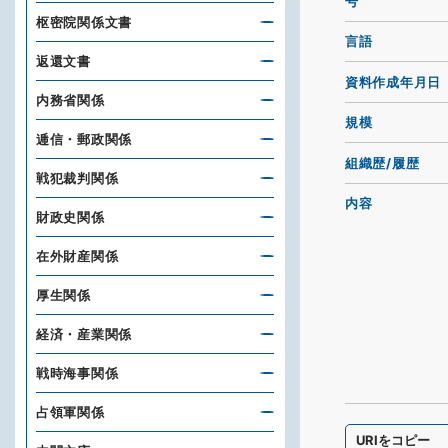
号
枢密院関係文書
言語
返還文書
資料作成年月日
内務省関係
規模
逓信・郵政関係
組織歴/履歴
戦犯裁判関係
内容
財政史関係
在外財産関係
厚生関係
経済・産業関係
戦時海事関係
占領軍関係
URIをコピー