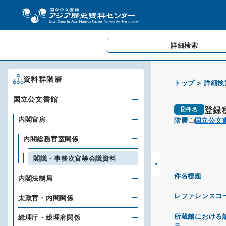
詳細検索
資料群階層
トップ
詳細検
国立公文書館
登録
件名
内閣官房
階層
国立公文
内閣総務官室関係
閣議・事務次官等会議資料
件名標題
内閣法制局
レファレンスコ
太政官・内閣関係
所蔵館における
総理庁・総理府関係