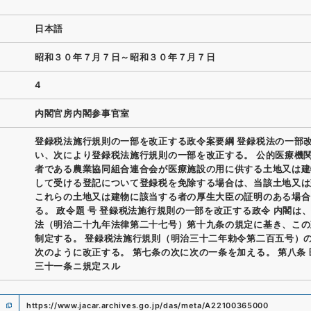
日本語
昭和３０年７月７日～昭和３０年７月７日
4
内閣官房内閣参事官室
登録税法施行規則の一部を改正する政令案要綱 登録税法の一部
い、次により登録税法施行規則の一部を改正する。 公的医療機
者である農業協同組合連合会が医療施設の用に供する土地又は建
して受ける登記について登録税を免除する場合は、当該土地又は
これらの土地又は建物に該当する者の厚生大臣の証明のある場合
る。 政令題 号 登録税法施行規則の一部を改正する政令 内閣は
法（明治二十九年法律第二十七号）第十九条の規定に基き、この
制定する。 登録税法施行規則（明治三十二年勅令第二百五号）
次のように改正する。 第七条の次に次の一条を加える。 第八条
三十一条ニ規定スル
https://www.jacar.archives.go.jp/das/meta/A22100365000