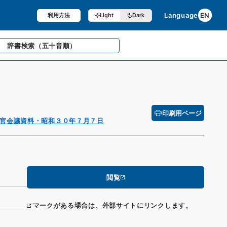
Language
EN
利用方法
Light
Dark
辞書検索
（五十音順）
印刷用ページ
官会議資料・昭和３０年７月７日
閲覧
マークがある場合は、外部サイトにリンクします。