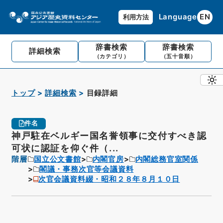
Language
EN
利用方法
辞書検索
辞書検索
詳細検索
（カテゴリ）
（五十音順）
トップ
詳細検索
目録詳細
件名
神戸駐在ベルギー国名誉領事に交付すべき認
可状に認証を仰ぐ件（...
階層
国立公文書館
内閣官房
内閣総務官室関係
閣議・事務次官等会議資料
次官会議資料綴・昭和２８年８月１０日