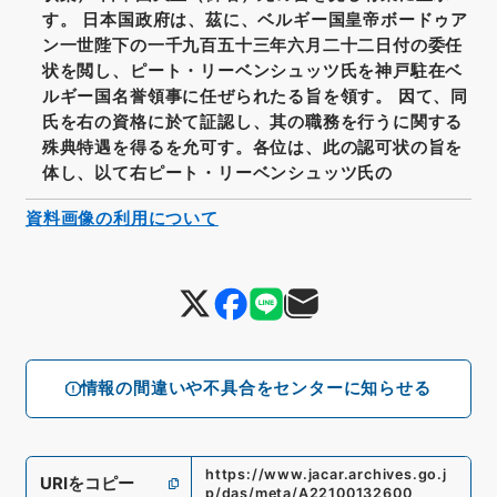
す。 日本国政府は、茲に、ベルギー国皇帝ボードゥア
ン一世陛下の一千九百五十三年六月二十二日付の委任
状を閲し、ピート・リーベンシュッツ氏を神戸駐在ベ
ルギー国名誉領事に任ぜられたる旨を領す。 因て、同
氏を右の資格に於て証認し、其の職務を行うに関する
殊典特遇を得るを允可す。各位は、此の認可状の旨を
体し、以て右ピート・リーベンシュッツ氏の
資料画像の利用について
情報の間違いや不具合をセンターに知らせる
https://www.jacar.archives.go.j
URIをコピー
p/das/meta/A22100132600