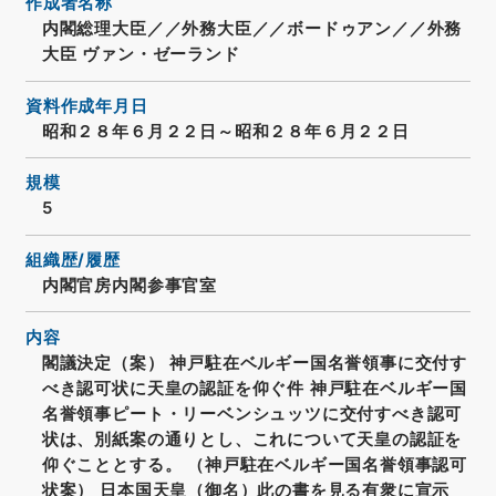
作成者名称
内閣総理大臣／／外務大臣／／ボードゥアン／／外務
大臣 ヴァン・ゼーランド
資料作成年月日
昭和２８年６月２２日～昭和２８年６月２２日
規模
5
組織歴/履歴
内閣官房内閣参事官室
内容
閣議決定（案） 神戸駐在ベルギー国名誉領事に交付す
べき認可状に天皇の認証を仰ぐ件 神戸駐在ベルギー国
名誉領事ピート・リーベンシュッツに交付すべき認可
状は、別紙案の通りとし、これについて天皇の認証を
仰ぐこととする。 （神戸駐在ベルギー国名誉領事認可
状案） 日本国天皇（御名）此の書を見る有衆に宣示