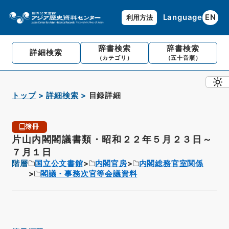
Language
EN
利用方法
辞書検索
辞書検索
詳細検索
（カテゴリ）
（五十音順）
トップ
詳細検索
目録詳細
簿冊
片山内閣閣議書類・昭和２２年５月２３日～
７月１日
階層
国立公文書館
内閣官房
内閣総務官室関係
閣議・事務次官等会議資料