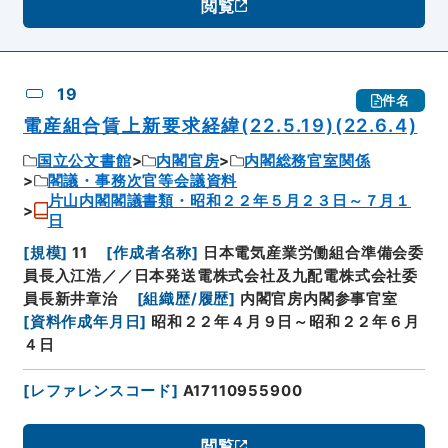
閲覧
19
件名
電産組合賃上新要求経緯(22.5.19)(22.6.4)
国立公文書館
内閣官房
内閣総務官室関係
閣議・事務次官等会議資料
片山内閣閣議書類・昭和２２年５月２３日～７月１
日
[
規模
]
11
[
作成者名称
]
日本電気産業労働組合準備会委
員長入江浩／／日本発送電株式会社及九配電株式会社委
員長新井章治
[
組織歴/履歴
]
内閣官房内閣参事官室
[
資料作成年月日
]
昭和２２年４月９日～昭和２２年６月
４日
[
レファレンスコード
]
A17110955900
閲覧