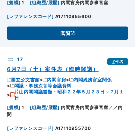
[
規模
]
1
[
組織歴/履歴
]
内閣官房内閣参事官室
[
レファレンスコード
]
A17110955600
閲覧
17
件名
6月7日（土）案件表（臨時閣議）
国立公文書館
内閣官房
内閣総務官室関係
閣議・事務次官等会議資料
片山内閣閣議書類・昭和２２年５月２３日～７月１
日
[
規模
]
1
[
組織歴/履歴
]
内閣官房内閣参事官室／／内
閣
[
レファレンスコード
]
A17110955700