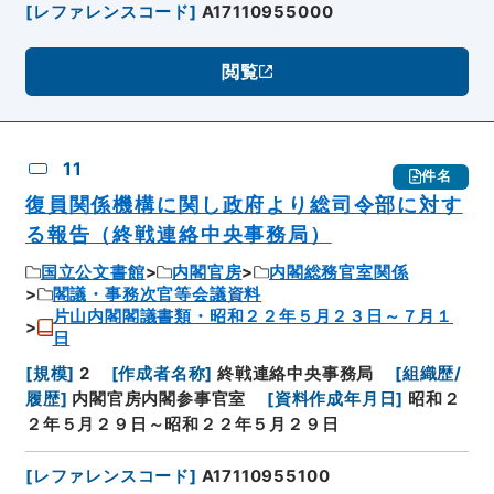
[
レファレンスコード
]
A17110955000
閲覧
11
件名
復員関係機構に関し政府より総司令部に対す
る報告（終戦連絡中央事務局）
国立公文書館
内閣官房
内閣総務官室関係
閣議・事務次官等会議資料
片山内閣閣議書類・昭和２２年５月２３日～７月１
日
[
規模
]
2
[
作成者名称
]
終戦連絡中央事務局
[
組織歴/
履歴
]
内閣官房内閣参事官室
[
資料作成年月日
]
昭和２
２年５月２９日～昭和２２年５月２９日
[
レファレンスコード
]
A17110955100