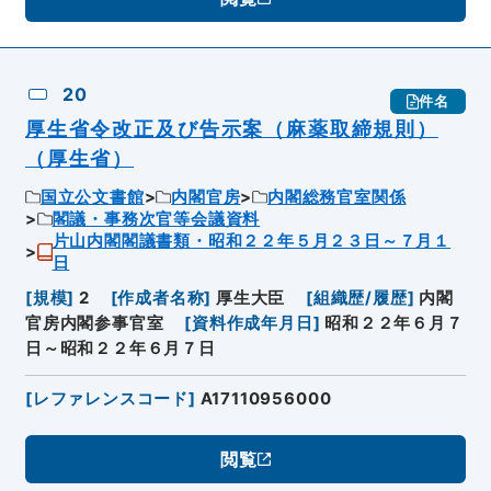
20
件名
厚生省令改正及び告示案（麻薬取締規則）
（厚生省）
国立公文書館
内閣官房
内閣総務官室関係
閣議・事務次官等会議資料
片山内閣閣議書類・昭和２２年５月２３日～７月１
日
[
規模
]
2
[
作成者名称
]
厚生大臣
[
組織歴/履歴
]
内閣
官房内閣参事官室
[
資料作成年月日
]
昭和２２年６月７
日～昭和２２年６月７日
[
レファレンスコード
]
A17110956000
閲覧