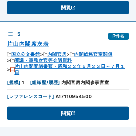
閲覧
5
件名
片山内閣席次表
国立公文書館
内閣官房
内閣総務官室関係
閣議・事務次官等会議資料
片山内閣閣議書類・昭和２２年５月２３日～７月１
日
[
規模
]
1
[
組織歴/履歴
]
内閣官房内閣参事官室
[
レファレンスコード
]
A17110954500
閲覧