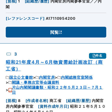
[
規模
]
1
[
組織歴/履歴
]
内閣官房内閣参事官室／／内
閣
[
レファレンスコード
]
A17110954200
閲覧
3
件名
昭和21年度4月～6月物資需給計画改訂（商
工省）
国立公文書館
内閣官房
内閣総務官室関係
閣議・事務次官等会議資料
片山内閣閣議書類・昭和２２年５月２３日～７月１
日
[
規模
]
8
[
作成者名称
]
商工省
[
組織歴/履歴
]
内閣官
房内閣参事官室
[
資料作成年月日
]
昭和２１年５月１０