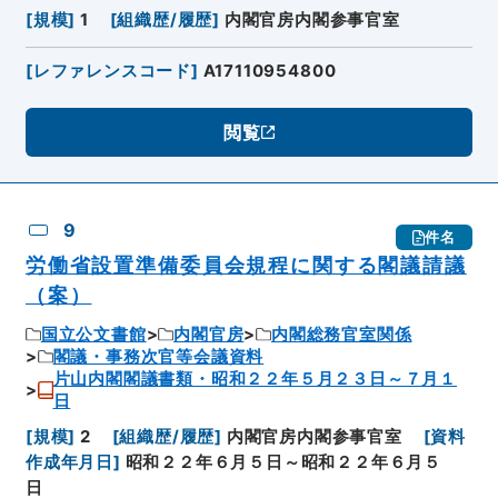
[
規模
]
1
[
組織歴/履歴
]
内閣官房内閣参事官室
[
レファレンスコード
]
A17110954800
閲覧
9
件名
労働省設置準備委員会規程に関する閣議請議
（案）
国立公文書館
内閣官房
内閣総務官室関係
閣議・事務次官等会議資料
片山内閣閣議書類・昭和２２年５月２３日～７月１
日
[
規模
]
2
[
組織歴/履歴
]
内閣官房内閣参事官室
[
資料
作成年月日
]
昭和２２年６月５日～昭和２２年６月５
日