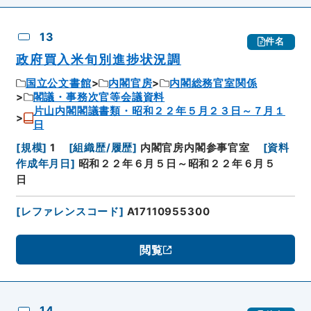
13
件名
政府買入米旬別進捗状況調
国立公文書館
内閣官房
内閣総務官室関係
閣議・事務次官等会議資料
片山内閣閣議書類・昭和２２年５月２３日～７月１
日
[
規模
]
1
[
組織歴/履歴
]
内閣官房内閣参事官室
[
資料
作成年月日
]
昭和２２年６月５日～昭和２２年６月５
日
[
レファレンスコード
]
A17110955300
閲覧
14