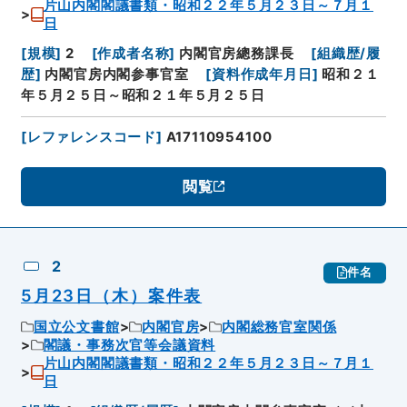
片山内閣閣議書類・昭和２２年５月２３日～７月１
日
[
規模
]
2
[
作成者名称
]
内閣官房總務課長
[
組織歴/履
歴
]
内閣官房内閣参事官室
[
資料作成年月日
]
昭和２１
年５月２５日～昭和２１年５月２５日
[
レファレンスコード
]
A17110954100
閲覧
2
件名
5月23日（木）案件表
国立公文書館
内閣官房
内閣総務官室関係
閣議・事務次官等会議資料
片山内閣閣議書類・昭和２２年５月２３日～７月１
日