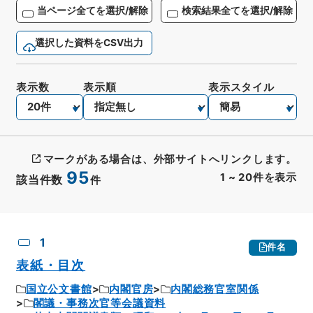
当ページ全てを選択/解除
検索結果全てを選択/解除
選択した資料をCSV出力
表示数
表示順
表示スタイル
マークがある場合は、外部サイトへリンクします。
95
1
~
20
件を表示
該当件数
件
CSV出力
No.
概要情報
画像等
1
件名
表紙・目次
国立公文書館
内閣官房
内閣総務官室関係
閣議・事務次官等会議資料