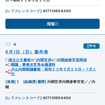
日～昭和２１年５月１０日
[
レファレンスコード
]
A17110954300
閲覧
4
件名
6月1日（日）案件表
国立公文書館
内閣官房
内閣総務官室関係
閣議・事務次官等会議資料
片山内閣閣議書類・昭和２２年５月２３日～７月１
日
[
規模
]
1
[
組織歴/履歴
]
内閣官房内閣参事官室／／内
閣
[
レファレンスコード
]
A17110954400