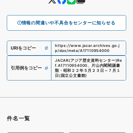
情報の間違いや不具合をセンターに知らせる
https://www.jacar.archives.go.j
URIをコピー
p/das/meta/A17110954000
JACAR(アジア歴史資料センター)
Re
f.
A17110954000
、
片山内閣閣議書
引用例をコピー
類・昭和２２年５月２３日～７月１
日
(
国立公文書館
)
件名一覧