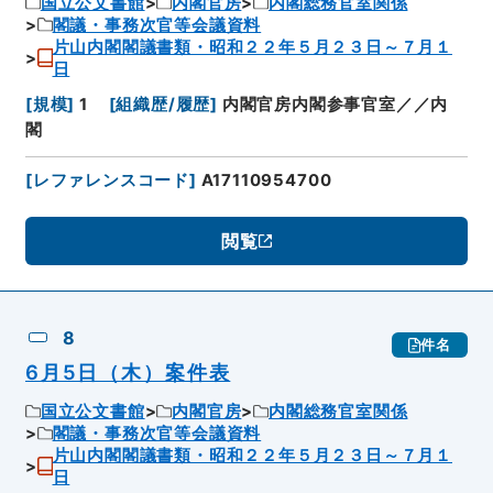
国立公文書館
内閣官房
内閣総務官室関係
閣議・事務次官等会議資料
片山内閣閣議書類・昭和２２年５月２３日～７月１
日
[
規模
]
1
[
組織歴/履歴
]
内閣官房内閣参事官室／／内
閣
[
レファレンスコード
]
A17110954700
閲覧
8
件名
6月5日（木）案件表
国立公文書館
内閣官房
内閣総務官室関係
閣議・事務次官等会議資料
片山内閣閣議書類・昭和２２年５月２３日～７月１
日