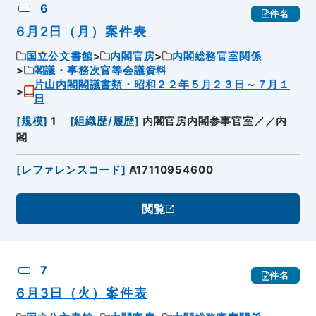
6
件名
6月2日（月）案件表
国立公文書館
内閣官房
内閣総務官室関係
閣議・事務次官等会議資料
片山内閣閣議書類・昭和２２年５月２３日～７月１
日
[
規模
]
1
[
組織歴/履歴
]
内閣官房内閣参事官室／／内
閣
[
レファレンスコード
]
A17110954600
閲覧
7
件名
6月3日（火）案件表