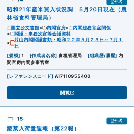
件名
昭和21年産米買入状況調 5月20日現在（農
林省食料管理局）
国立公文書館
内閣官房
内閣総務官室関係
閣議・事務次官等会議資料
片山内閣閣議書類・昭和２２年５月２３日～７月１
日
[
規模
]
1
[
作成者名称
]
食糧管理局
[
組織歴/履歴
]
内
閣官房内閣参事官室
[
レファレンスコード
]
A17110955400
閲覧
15
件名
蔬菜入荷量週報（第22報）