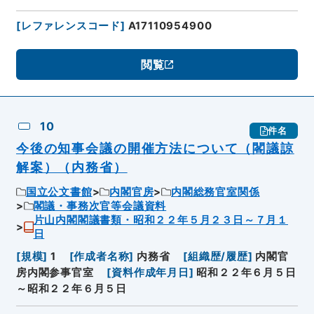
[
レファレンスコード
]
A17110954900
閲覧
10
件名
今後の知事会議の開催方法について（閣議諒
解案）（内務省）
国立公文書館
内閣官房
内閣総務官室関係
閣議・事務次官等会議資料
片山内閣閣議書類・昭和２２年５月２３日～７月１
日
[
規模
]
1
[
作成者名称
]
内務省
[
組織歴/履歴
]
内閣官
房内閣参事官室
[
資料作成年月日
]
昭和２２年６月５日
～昭和２２年６月５日