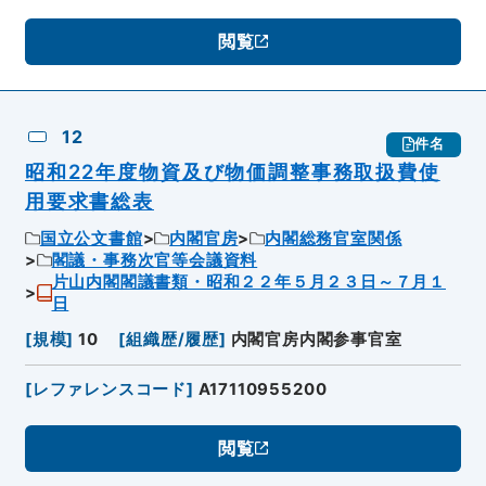
閲覧
12
件名
昭和22年度物資及び物価調整事務取扱費使
用要求書総表
国立公文書館
内閣官房
内閣総務官室関係
閣議・事務次官等会議資料
片山内閣閣議書類・昭和２２年５月２３日～７月１
日
[
規模
]
10
[
組織歴/履歴
]
内閣官房内閣参事官室
[
レファレンスコード
]
A17110955200
閲覧