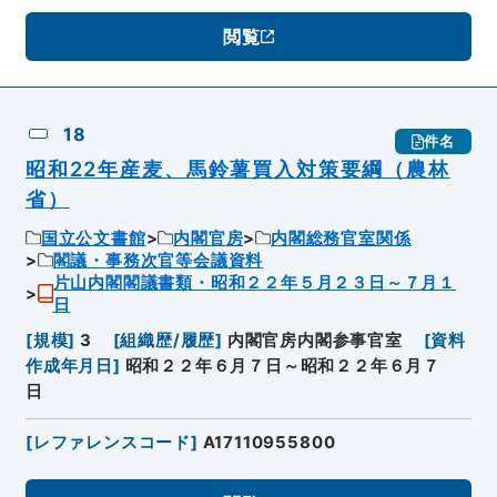
閲覧
18
件名
昭和22年産麦、馬鈴薯買入対策要綱（農林
省）
国立公文書館
内閣官房
内閣総務官室関係
閣議・事務次官等会議資料
片山内閣閣議書類・昭和２２年５月２３日～７月１
日
[
規模
]
3
[
組織歴/履歴
]
内閣官房内閣参事官室
[
資料
作成年月日
]
昭和２２年６月７日～昭和２２年６月７
日
[
レファレンスコード
]
A17110955800