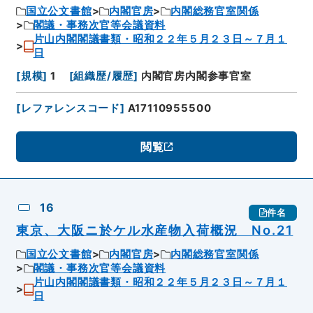
国立公文書館
内閣官房
内閣総務官室関係
閣議・事務次官等会議資料
片山内閣閣議書類・昭和２２年５月２３日～７月１
日
[
規模
]
1
[
組織歴/履歴
]
内閣官房内閣参事官室
[
レファレンスコード
]
A17110955500
閲覧
16
件名
東京、大阪ニ於ケル水産物入荷概況 No.21
国立公文書館
内閣官房
内閣総務官室関係
閣議・事務次官等会議資料
片山内閣閣議書類・昭和２２年５月２３日～７月１
日