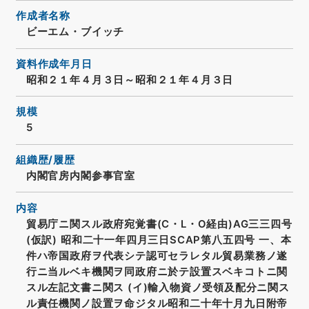
作成者名称
ビーエム・ブイッチ
資料作成年月日
昭和２１年４月３日～昭和２１年４月３日
規模
5
組織歴/履歴
内閣官房内閣参事官室
内容
貿易庁ニ関スル政府宛覚書(C・L・O経由)AG三三四号
(仮訳) 昭和二十一年四月三日SCAP第八五四号 一、本
件ハ帝国政府ヲ代表シテ認可セラレタル貿易業務ノ遂
行ニ当ルベキ機関ヲ同政府ニ於テ設置スベキコトニ関
スル左記文書ニ関ス (イ)輸入物資ノ受領及配分ニ関ス
ル責任機関ノ設置ヲ命ジタル昭和二十年十月九日附帝