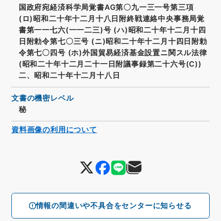
国政府宛経済科学局覚書AG第〇九一三一号第三項
(ロ)昭和二十年十二月十八日附終戦連絡中央事務局覚
書第一一七六(一一二三)号 (ハ)昭和二十年十二月十四
日附勅令第七〇三号 (ニ)昭和二十年十二月十四日附勅
令第七〇四号 (ホ)外国貿易経済基金設置ニ関スル法律
(昭和二十年十二月二十一日附議事録第二十六号(C))
二、昭和二十年十二月十八日
文書の機密レベル
秘
資料画像の利用について
情報の間違いや不具合をセンターに知らせる