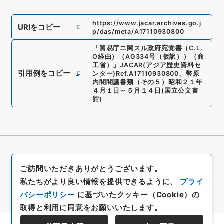
https://www.jacar.archives.go.j
URIをコピー
p/das/meta/A17110930800
「
貿易庁ニ関スル政府宛覚書（C.L.
O経由）（AG334号（仮訳））（商
工省）
」
JACAR(アジア歴史資料セ
引用例をコピー
ンター)
Ref.
A17110930800
、
幣原
内閣閣議書類（その５）昭和２１年
４月１日～５月１４日
(
国立公文書
館
)
ご訪問いただきありがとうございます。
私たちがより良い情報を提供できるように、
プライ
バシーポリシー
に基づいたクッキー（Cookie）の
取得と利用に同意をお願いいたします。