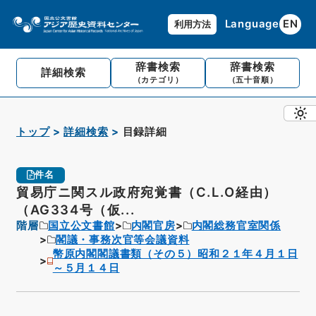
Language
EN
利用方法
辞書検索
辞書検索
詳細検索
（カテゴリ）
（五十音順）
トップ
詳細検索
目録詳細
件名
貿易庁ニ関スル政府宛覚書（C.L.O経由）
（AG334号（仮...
階層
国立公文書館
内閣官房
内閣総務官室関係
閣議・事務次官等会議資料
幣原内閣閣議書類（その５）昭和２１年４月１日
～５月１４日