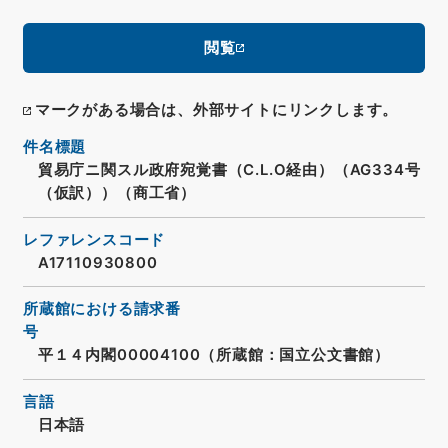
閲覧
マークがある場合は、外部サイトにリンクします。
件名標題
貿易庁ニ関スル政府宛覚書（C.L.O経由）（AG334号
（仮訳））（商工省）
レファレンスコード
A17110930800
所蔵館における請求番
号
平１４内閣00004100（所蔵館：国立公文書館）
言語
日本語