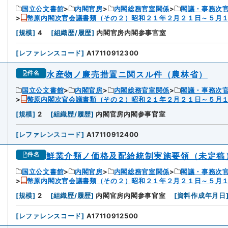
国立公文書館
内閣官房
内閣総務官室関係
閣議・事務次
幣原内閣次官会議書類（その２）昭和２１年２月２１日～５月
[
規模
]
4
[
組織歴/履歴
]
内閣官房内閣参事官室
[
レファレンスコード
]
A17110912300
水産物ノ廉売措置ニ関スル件（農林省）
件名
国立公文書館
内閣官房
内閣総務官室関係
閣議・事務次
幣原内閣次官会議書類（その２）昭和２１年２月２１日～５月
[
規模
]
2
[
組織歴/履歴
]
内閣官房内閣参事官室
[
レファレンスコード
]
A17110912400
鮮業介類ノ価格及配給統制実施要領（未定稿
件名
国立公文書館
内閣官房
内閣総務官室関係
閣議・事務次
幣原内閣次官会議書類（その２）昭和２１年２月２１日～５月
[
規模
]
2
[
組織歴/履歴
]
内閣官房内閣参事官室
[
資料作成年月日
[
レファレンスコード
]
A17110912500