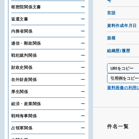
号
枢密院関係文書
言語
返還文書
資料作成年月日
内務省関係
規模
逓信・郵政関係
組織歴/履歴
戦犯裁判関係
財政史関係
URIをコピー
引用例をコピー
在外財産関係
資料画像の利用
厚生関係
経済・産業関係
戦時海事関係
件名一覧
占領軍関係