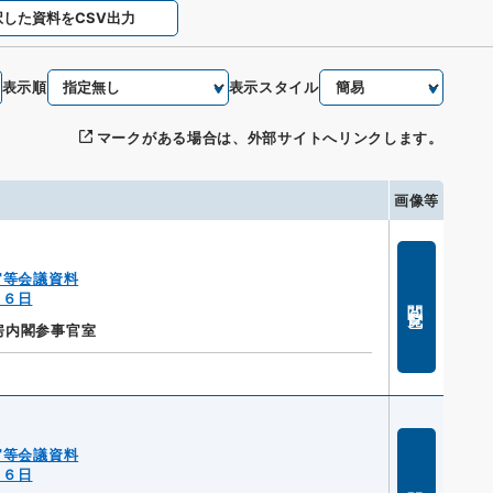
択した資料をCSV出力
表示順
表示スタイル
マークがある場合は、外部サイトへリンクします。
画像等
官等会議資料
１６日
閲覧
房内閣参事官室
官等会議資料
１６日
閲覧