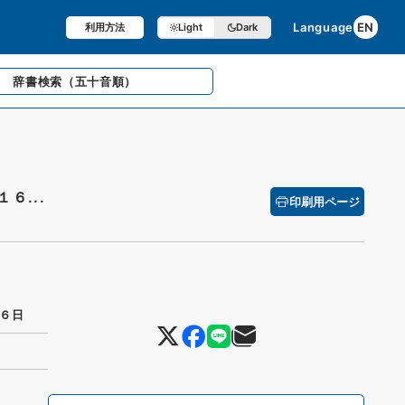
Language
EN
利用方法
Light
Dark
辞書検索
（五十音順）
６...
印刷用ページ
６日