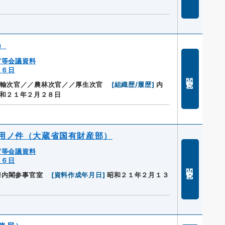
）
官等会議資料
１６日
閲覧
輸次官／／農林次官／／厚生次官
[
組織歴/履歴
]
内
和２１年２月２８日
用ノ件（大蔵省国有財産部）
官等会議資料
１６日
閲覧
房内閣参事官室
[
資料作成年月日
]
昭和２１年２月１３