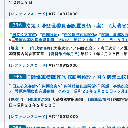
年２月２８日
[
レファレンスコード
]
A17110912800
指定工場監理委員会設置要領（案）（大蔵省
件名
国立公文書館
内閣官房
内閣総務官室関係
閣議・事務次
幣原内閣次官会議書類（その２）昭和２１年２月２１日～５月
[
規模
]
11
[
作成者名称
]
大藏次官／／内務次官／／商工次官／／運
閣官房内閣参事官室
[
資料作成年月日
]
昭和２１年２月２８日～昭
[
レファレンスコード
]
A17110912900
旧陸海軍病院其他旧軍用施設ノ国立病院ニ転
件名
国立公文書館
内閣官房
内閣総務官室関係
閣議・事務次
幣原内閣次官会議書類（その２）昭和２１年２月２１日～５月
[
規模
]
1
[
作成者名称
]
大藏省國有財産部
[
組織歴/履歴
]
内閣官
日～昭和２１年２月１３日
[
レファレンスコード
]
A17110913000
件名