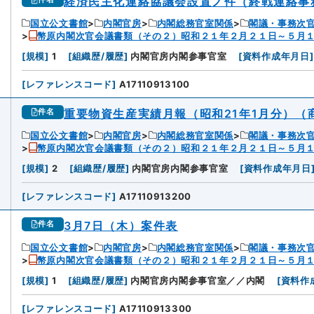
経済民主化連絡協議会設置ノ件（終戦連絡事
国立公文書館
内閣官房
内閣総務官室関係
閣議・事務次
幣原内閣次官会議書類（その２）昭和２１年２月２１日～５月
[
規模
]
1
[
組織歴/履歴
]
内閣官房内閣参事官室
[
資料作成年月日
]
[
レファレンスコード
]
A17110913100
重要物資生産実績月報（昭和21年1月分）（
件名
国立公文書館
内閣官房
内閣総務官室関係
閣議・事務次
幣原内閣次官会議書類（その２）昭和２１年２月２１日～５月
[
規模
]
2
[
組織歴/履歴
]
内閣官房内閣参事官室
[
資料作成年月日
[
レファレンスコード
]
A17110913200
3月7日（木）案件表
件名
国立公文書館
内閣官房
内閣総務官室関係
閣議・事務次
幣原内閣次官会議書類（その２）昭和２１年２月２１日～５月
[
規模
]
1
[
組織歴/履歴
]
内閣官房内閣参事官室／／内閣
[
資料作
[
レファレンスコード
]
A17110913300