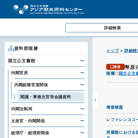
詳細検索
資料群階層
トップ
詳細検
国立公文書館
幣原
簿冊
内閣官房
階層
国立公文
内閣総務官室関係
閣議・事務次官等会議資料
簿冊標題
内閣法制局
レファレンスコ
太政官・内閣関係
所蔵館における
総理庁・総理府関係