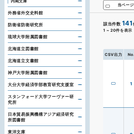
内閣文庫
当ページ
外務省外交史料館
141
該当件数
防衛省防衛研究所
1
~
20
件を表示
琉球大学附属図書館
北海道立図書館
CSV出力
No
北海道立文書館
神戸大学附属図書館
1
大分大学経済学部教育研究支援室
スタンフォード大学フーヴァー研
究所
日本貿易振興機構アジア経済研究
所図書館
東洋文庫