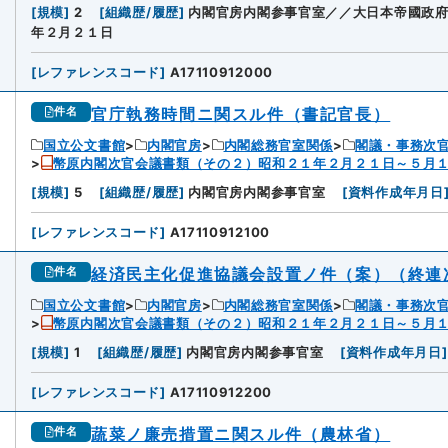
[
規模
]
2
[
組織歴/履歴
]
内閣官房内閣参事官室／／大日本帝國政
年２月２１日
[
レファレンスコード
]
A17110912000
官庁執務時間ニ関スル件（書記官長）
件名
国立公文書館
内閣官房
内閣総務官室関係
閣議・事務次
幣原内閣次官会議書類（その２）昭和２１年２月２１日～５月
[
規模
]
5
[
組織歴/履歴
]
内閣官房内閣参事官室
[
資料作成年月日
[
レファレンスコード
]
A17110912100
経済民主化促進協議会設置ノ件（案）（終連
件名
国立公文書館
内閣官房
内閣総務官室関係
閣議・事務次
幣原内閣次官会議書類（その２）昭和２１年２月２１日～５月
[
規模
]
1
[
組織歴/履歴
]
内閣官房内閣参事官室
[
資料作成年月日
]
[
レファレンスコード
]
A17110912200
蔬菜ノ廉売措置ニ関スル件（農林省）
件名