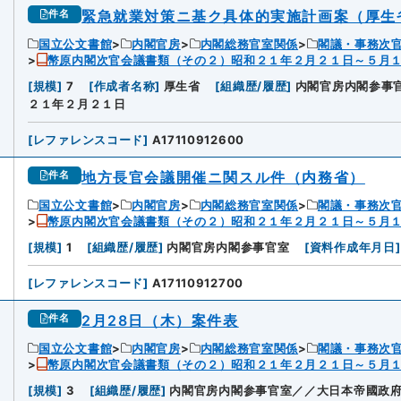
緊急就業対策ニ基ク具体的実施計画案（厚生
件名
国立公文書館
内閣官房
内閣総務官室関係
閣議・事務次
幣原内閣次官会議書類（その２）昭和２１年２月２１日～５月
[
規模
]
7
[
作成者名称
]
厚生省
[
組織歴/履歴
]
内閣官房内閣参事
２１年２月２１日
[
レファレンスコード
]
A17110912600
地方長官会議開催ニ関スル件（内務省）
件名
国立公文書館
内閣官房
内閣総務官室関係
閣議・事務次
幣原内閣次官会議書類（その２）昭和２１年２月２１日～５月
[
規模
]
1
[
組織歴/履歴
]
内閣官房内閣参事官室
[
資料作成年月日
]
[
レファレンスコード
]
A17110912700
2月28日（木）案件表
件名
国立公文書館
内閣官房
内閣総務官室関係
閣議・事務次
幣原内閣次官会議書類（その２）昭和２１年２月２１日～５月
[
規模
]
3
[
組織歴/履歴
]
内閣官房内閣参事官室／／大日本帝國政