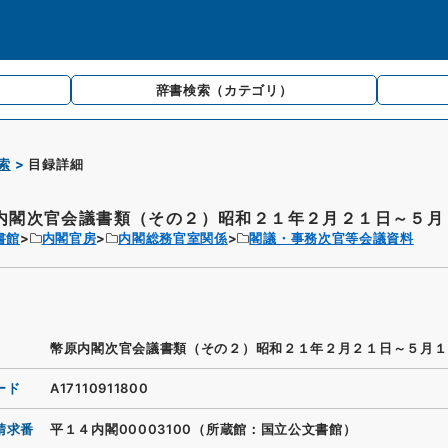
辞書検索
（カテゴリ）
索
目録詳細
内閣次官会議書類（その２）昭和２１年２月２１日～５月１
書館
内閣官房
内閣総務官室関係
閣議・事務次官等会議資料
幣原内閣次官会議書類（その２）昭和２１年２月２１日～５月１
ード
A17110911800
請求番
平１４内閣00003100（所蔵館：国立公文書館）