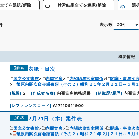
全てを選択/解除
検索結果全てを選択/解除
選
表示数
件
.
概要情報
表紙・目次
件名
国立公文書館
内閣官房
内閣総務官室関係
閣議・事務次
幣原内閣次官会議書類（その２）昭和２１年２月２１日～５月
[
規模
]
2
[
作成者名称
]
内閣官房總務課長
[
組織歴/履歴
]
内閣官
[
レファレンスコード
]
A17110911900
2月21日（木）案件表
件名
国立公文書館
内閣官房
内閣総務官室関係
閣議・事務次
幣原内閣次官会議書類（その２）昭和２１年２月２１日～５月