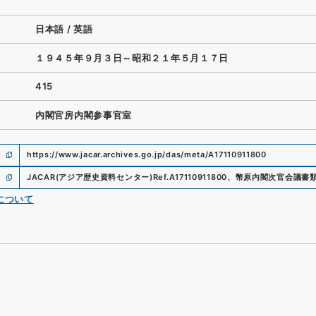
日本語
/
英語
１９４５年９月３日～昭和２１年５月１７日
415
内閣官房内閣参事官室
https://www.jacar.archives.go.jp/das/meta/A17110911800
JACAR(アジア歴史資料センター)
Ref.
A17110911800
、
幣原内閣次官会議書
について