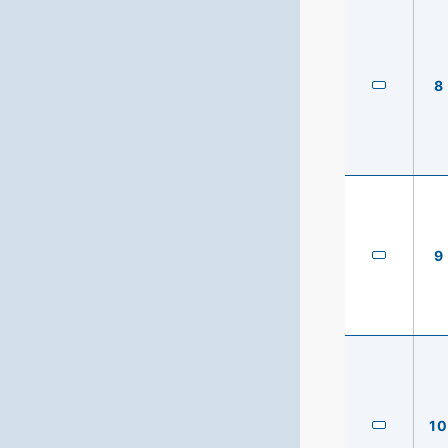
8
9
10