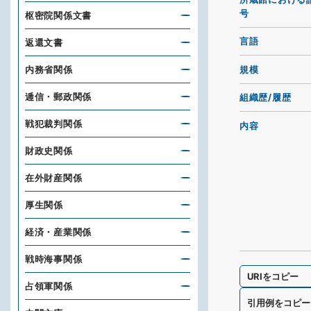
号
枢密院関係文書
言語
返還文書
規模
内務省関係
逓信・郵政関係
組織歴/履歴
戦犯裁判関係
内容
財政史関係
在外財産関係
厚生関係
経済・産業関係
戦時海事関係
URIをコピー
占領軍関係
引用例をコピー