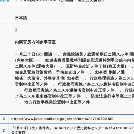
日本語
2
内閣官房内閣参事官室
一月三十日(火) 閣議 一、 衆議院議員ノ総選挙期日ニ関スル件(閣
(内務大臣) 一、 鉄道省職員退職特別賜金及退職特別手当給与内
ニ関スル件(運輸大臣) 一、 瓦斯料金改訂ノ件了解(商工大臣) 一
備金及緊急対策費第一予備金支出ノ件 一、 勅令案 別紙ノ通 一、
輸省、大蔵省、外務省其他) 勅令案 一、 行政整理実施ノ為ニス
官制中改正等ノ件 一、 行政整理実施ノ為ニスル農林省官制中改
一、 行政整理実施ノ為ニスル運輸省官制中改正等ノ件 一、 行
ノ為ニスル東京都官制中改正等ノ件 一、 防空法施行令等廃止ニ
一、 地方行政事務局設置制中改正等ノ件
https://www.jacar.archives.go.jp/das/meta/A17110892100
「
1月30日（火）案件表
」
JACAR(アジア歴史資料センター)
Ref.
A171108921
公文書館
)