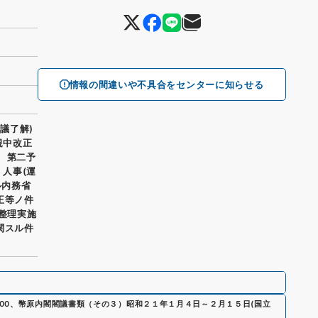
情報の間違いや不具合をセンターに知らせる
議了解)
規中改正
、 第二予
 人事(運
ル内務省
正等ノ件
政整理実施
関スル件
00
、
幣原内閣閣議書類（その３）昭和２１年１月４日～２月１５日
(
国立