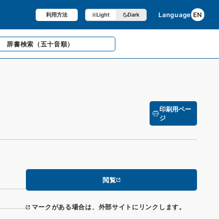
Language
EN
利用方法
Light
Dark
辞書検索
（五十音順）
印刷用ペー
ジ
閲覧
マークがある場合は、外部サイトにリンクします。