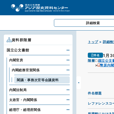
詳細検索
資料群階層
トップ
詳細検
国立公文書館
1月
件名
内閣官房
階層
国立公文
幣原内
内閣総務官室関係
閣議・事務次官等会議資料
内閣法制局
件名標題
太政官・内閣関係
レファレンスコ
総理庁・総理府関係
所蔵館における