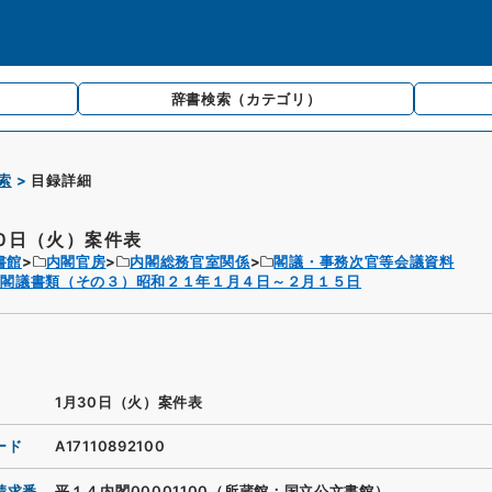
辞書検索
（カテゴリ）
索
目録詳細
30日（火）案件表
書館
内閣官房
内閣総務官室関係
閣議・事務次官等会議資料
閣閣議書類（その３）昭和２１年１月４日～２月１５日
1月30日（火）案件表
ード
A17110892100
請求番
平１４内閣00001100（所蔵館：国立公文書館）