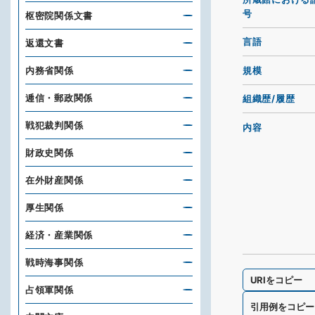
号
枢密院関係文書
言語
返還文書
規模
内務省関係
逓信・郵政関係
組織歴/履歴
戦犯裁判関係
内容
財政史関係
在外財産関係
厚生関係
経済・産業関係
戦時海事関係
URIをコピー
占領軍関係
引用例をコピー