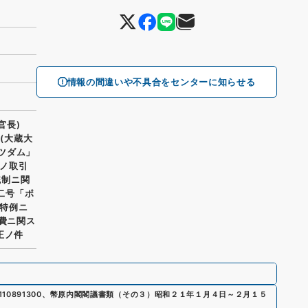
情報の間違いや不具合をセンターに知らせる
官長)
(大蔵大
ポツダム」
ノ取引
統制ニ関
二号「ポ
特例ニ
経費ニ関ス
正ノ件
110891300
、
幣原内閣閣議書類（その３）昭和２１年１月４日～２月１５