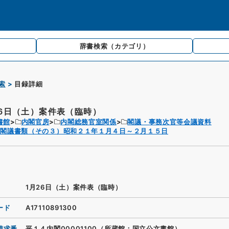
辞書検索
（カテゴリ）
索
目録詳細
26日（土）案件表（臨時）
書館
内閣官房
内閣総務官室関係
閣議・事務次官等会議資料
閣閣議書類（その３）昭和２１年１月４日～２月１５日
1月26日（土）案件表（臨時）
ード
A17110891300
請求番
平１４内閣00001100（所蔵館：国立公文書館）