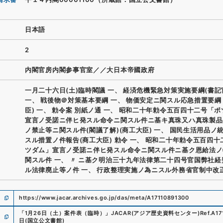
日本語
2
内閣官房内閣参事官室／／大日本帝國政府
一月二十六日(土)臨時閣議 一、 経済危機緊急対策実施要綱(書記
一、 戦後物＠対策基本要綱 一、 物価安定ニ関スル応急措置要綱 
臣) 一、 勅令案 別紙ノ通 一、 昭和二十年勅令五百四十二号「
宣言ノ受諾ニ伴ヒ発スル命令ニ関スル件ニ基キ真珠又ハ真珠製品
ノ禁止等ニ関スル件(閣議了解)(商工大臣) 一、 国民生活用品ノ
スル措置ノ件報告(商工大臣) 勅令 一、 昭和二十年勅令五百四十
ツダム」宣言ノ受諾ニ伴ヒ発スル命令ニ関スル件ニ基ク恩給法ノ
関スル件 一、 〃 ニ基ク明治三十九年法律第二十四号官国弊社
ル法律廃止等ノ件 一、 行政整理実施ノ為ニスル外務省官制中改
https://www.jacar.archives.go.jp/das/meta/A17110891300
「
1月26日（土）案件表（臨時）
」
JACAR(アジア歴史資料センター)
Ref.
A17
日
(
国立公文書館
)