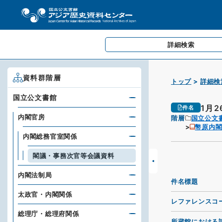
詳細検索
資料群階層
トップ
詳細検
国立公文書館
1月
件名
内閣官房
階層
国立公文
幣原内
内閣総務官室関係
閣議・事務次官等会議資料
内閣法制局
件名標題
太政官・内閣関係
レファレンスコ
総理庁・総理府関係
所蔵館における