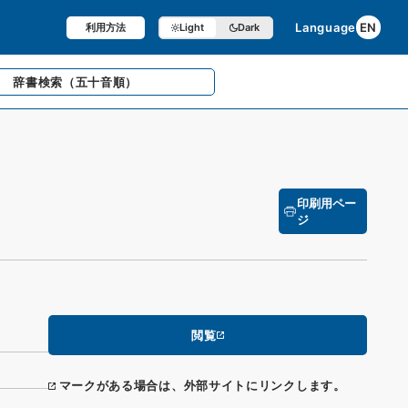
Language
EN
利用方法
Light
Dark
辞書検索
（五十音順）
印刷用ペー
ジ
閲覧
マークがある場合は、外部サイトにリンクします。