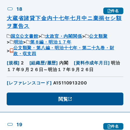
18
件名
大蔵省諸貸下金内十七年七月中ニ棄捐セシ額
ヲ稟告ス
国立公文書館
太政官・内閣関係
公文類聚
明治
第８編・明治１７年
公文類聚・第八編・明治十七年・第二十九巻・財
政・収支四
[
規模
]
2
[
組織歴/履歴
]
内閣
[
資料作成年月日
]
明治
１７年９月２６日～明治１７年９月２６日
[
レファレンスコード
]
A15110913200
閲覧
19
件名