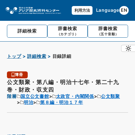
Language
EN
利用方法
辞書検索
辞書検索
詳細検索
（カテゴリ）
（五十音順）
トップ
詳細検索
目録詳細
簿冊
公文類聚・第八編・明治十七年・第二十九
巻・財政・収支四
階層
国立公文書館
太政官・内閣関係
公文類聚
明治
第８編・明治１７年