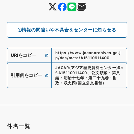
情報の間違いや不具合をセンターに知らせる
https://www.jacar.archives.go.j
URIをコピー
p/das/meta/A15110911400
JACAR(アジア歴史資料センター)
Re
f.
A15110911400
、
公文類聚・第八
引用例をコピー
編・明治十七年・第二十九巻・財
政・収支四
(
国立公文書館
)
件名一覧