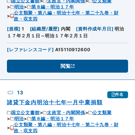
国立公文書館
太政官・内閣関係
公文類聚
明治
第８編・明治１７年
公文類聚・第八編・明治十七年・第二十九巻・財
政・収支四
[
規模
]
1
[
組織歴/履歴
]
内閣
[
資料作成年月日
]
明治
１７年２月１日～明治１７年２月１日
[
レファレンスコード
]
A15110912600
閲覧
13
件名
諸貸下金内明治十七年一月中棄捐額
国立公文書館
太政官・内閣関係
公文類聚
明治
第８編・明治１７年
公文類聚・第八編・明治十七年・第二十九巻・財
政・収支四