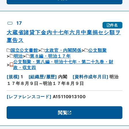
17
件名
大蔵省諸貸下金内十七年六月中棄捐セシ額ヲ
稟告ス
国立公文書館
太政官・内閣関係
公文類聚
明治
第８編・明治１７年
公文類聚・第八編・明治十七年・第二十九巻・財
政・収支四
[
規模
]
1
[
組織歴/履歴
]
内閣
[
資料作成年月日
]
明治
１７年８月９日～明治１７年８月９日
[
レファレンスコード
]
A15110913100
閲覧