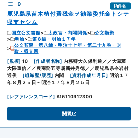
9
件名
鹿児島県苗木植付費残金ヲ勧業委托金トシテ
収支セシム
国立公文書館
太政官・内閣関係
公文類聚
明治
第８編・明治１７年
公文類聚・第八編・明治十七年・第二十九巻・財
政・収支四
[
規模
]
10
[
作成者名称
]
内務卿大久保利通／／大蔵卿
大隈重信／／農商務五等属新井秀徳／／鹿児島県令岩村
通俊
[
組織歴/履歴
]
内閣
[
資料作成年月日
]
明治１７
年８月２５日～明治１７年８月２５日
[
レファレンスコード
]
A15110912300
閲覧