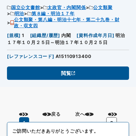
国立公文書館
太政官・内閣関係
公文類聚
明治
第８編・明治１７年
公文類聚・第八編・明治十七年・第二十九巻・財
政・収支四
[
規模
]
1
[
組織歴/履歴
]
内閣
[
資料作成年月日
]
明治
１７年１０月２５日～明治１７年１０月２５日
[
レファレンスコード
]
A15110913400
閲覧
戻る
次へ
1
2
ご訪問いただきありがとうございます。