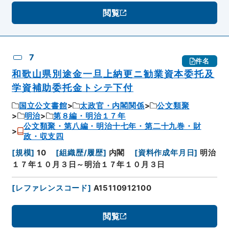
閲覧
7
件名
和歌山県別途金一旦上納更ニ勧業資本委托及
学資補助委托金トシテ下付
国立公文書館
太政官・内閣関係
公文類聚
明治
第８編・明治１７年
公文類聚・第八編・明治十七年・第二十九巻・財
政・収支四
[
規模
]
10
[
組織歴/履歴
]
内閣
[
資料作成年月日
]
明治
１７年１０月３日～明治１７年１０月３日
[
レファレンスコード
]
A15110912100
閲覧