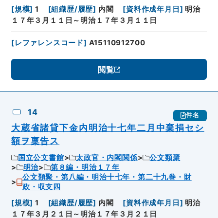
[
規模
]
1
[
組織歴/履歴
]
内閣
[
資料作成年月日
]
明治
１７年３月１１日～明治１７年３月１１日
[
レファレンスコード
]
A15110912700
閲覧
14
件名
大蔵省諸貸下金内明治十七年二月中棄捐セシ
額ヲ稟告ス
国立公文書館
太政官・内閣関係
公文類聚
明治
第８編・明治１７年
公文類聚・第八編・明治十七年・第二十九巻・財
政・収支四
[
規模
]
1
[
組織歴/履歴
]
内閣
[
資料作成年月日
]
明治
１７年３月２１日～明治１７年３月２１日