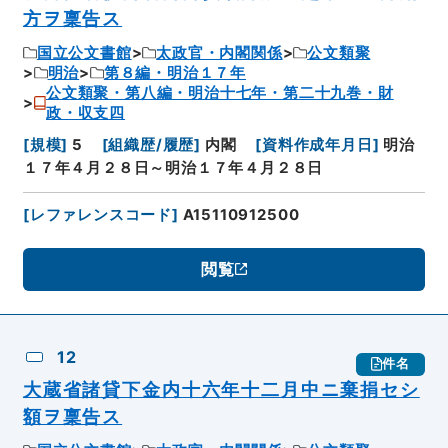
方ヲ稟告ス
国立公文書館
太政官・内閣関係
公文類聚
明治
第８編・明治１７年
公文類聚・第八編・明治十七年・第二十九巻・財
政・収支四
[
規模
]
5
[
組織歴/履歴
]
内閣
[
資料作成年月日
]
明治
１７年４月２８日～明治１７年４月２８日
[
レファレンスコード
]
A15110912500
閲覧
12
件名
大蔵省諸貸下金内十六年十二月中ニ棄捐セシ
額ヲ稟告ス