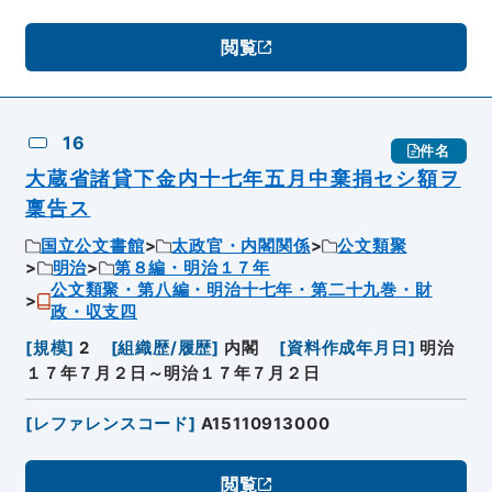
閲覧
16
件名
大蔵省諸貸下金内十七年五月中棄捐セシ額ヲ
稟告ス
国立公文書館
太政官・内閣関係
公文類聚
明治
第８編・明治１７年
公文類聚・第八編・明治十七年・第二十九巻・財
政・収支四
[
規模
]
2
[
組織歴/履歴
]
内閣
[
資料作成年月日
]
明治
１７年７月２日～明治１７年７月２日
[
レファレンスコード
]
A15110913000
閲覧