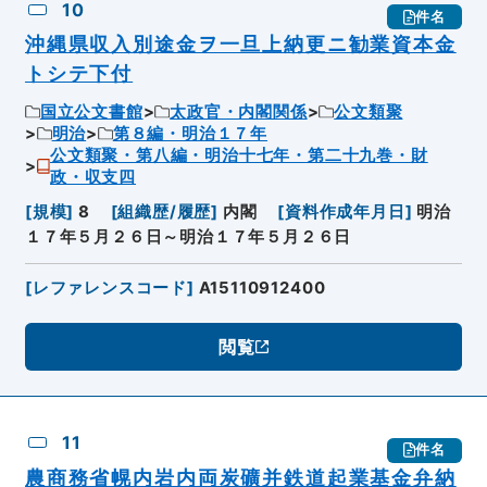
10
件名
沖縄県収入別途金ヲ一旦上納更ニ勧業資本金
トシテ下付
国立公文書館
太政官・内閣関係
公文類聚
明治
第８編・明治１７年
公文類聚・第八編・明治十七年・第二十九巻・財
政・収支四
[
規模
]
8
[
組織歴/履歴
]
内閣
[
資料作成年月日
]
明治
１７年５月２６日～明治１７年５月２６日
[
レファレンスコード
]
A15110912400
閲覧
11
件名
農商務省幌内岩内両炭礦并鉄道起業基金弁納