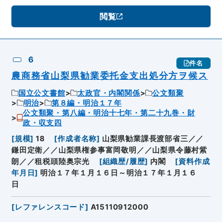
閲覧
6
件名
農商務省山梨県勧業委托金支出処分方ヲ候ス
国立公文書館
太政官・内閣関係
公文類聚
明治
第８編・明治１７年
公文類聚・第八編・明治十七年・第二十九巻・財
政・収支四
[
規模
]
18
[
作成者名称
]
山梨県勧業課長渡部省三／／
鎌田定衛／／山梨県権参事富岡敬明／／山梨県令藤村紫
朗／／租税頭陸奥宗光
[
組織歴/履歴
]
内閣
[
資料作成
年月日
]
明治１７年１月１６日～明治１７年１月１６
日
[
レファレンスコード
]
A15110912000