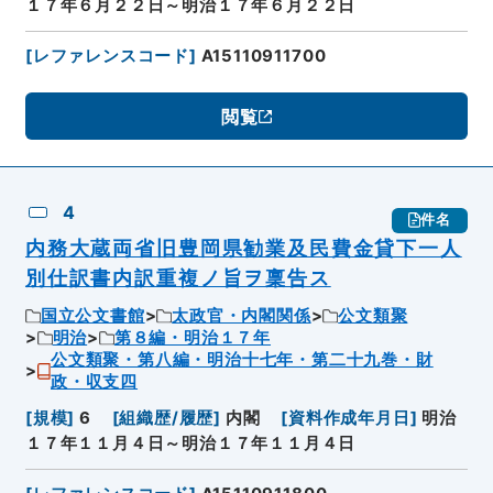
１７年６月２２日～明治１７年６月２２日
[
レファレンスコード
]
A15110911700
閲覧
4
件名
内務大蔵両省旧豊岡県勧業及民費金貸下一人
別仕訳書内訳重複ノ旨ヲ稟告ス
国立公文書館
太政官・内閣関係
公文類聚
明治
第８編・明治１７年
公文類聚・第八編・明治十七年・第二十九巻・財
政・収支四
[
規模
]
6
[
組織歴/履歴
]
内閣
[
資料作成年月日
]
明治
１７年１１月４日～明治１７年１１月４日