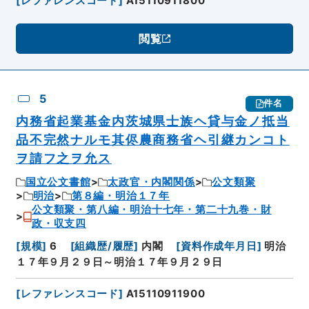
[
レファレンスコード
]
A15110911800
閲覧
5
件名
内務省起業基金内茨城県士族ヘ貸与金ノ抵当
品不完然ナルモ其侭農商務省ヘ引継カンコト
ヲ請フ之ヲ允ス
国立公文書館
太政官・内閣関係
公文類聚
明治
第８編・明治１７年
公文類聚・第八編・明治十七年・第二十九巻・財
政・収支四
[
規模
]
6
[
組織歴/履歴
]
内閣
[
資料作成年月日
]
明治
１７年９月２９日～明治１７年９月２９日
[
レファレンスコード
]
A15110911900