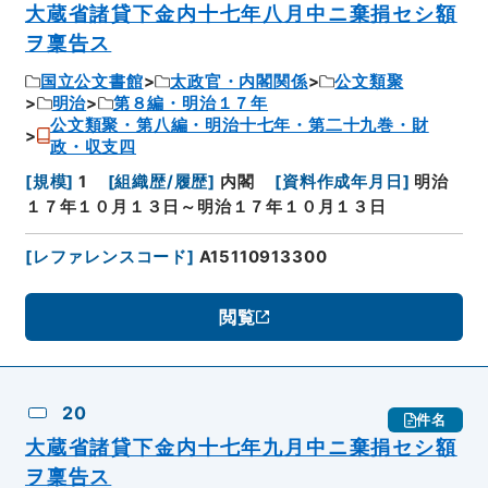
大蔵省諸貸下金内十七年八月中ニ棄捐セシ額
ヲ稟告ス
国立公文書館
太政官・内閣関係
公文類聚
明治
第８編・明治１７年
公文類聚・第八編・明治十七年・第二十九巻・財
政・収支四
[
規模
]
1
[
組織歴/履歴
]
内閣
[
資料作成年月日
]
明治
１７年１０月１３日～明治１７年１０月１３日
[
レファレンスコード
]
A15110913300
閲覧
20
件名
大蔵省諸貸下金内十七年九月中ニ棄捐セシ額
ヲ稟告ス