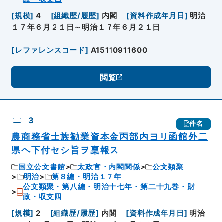
[
規模
]
4
[
組織歴/履歴
]
内閣
[
資料作成年月日
]
明治
１７年６月２１日～明治１７年６月２１日
[
レファレンスコード
]
A15110911600
閲覧
3
件名
農商務省士族勧業資本金丙部内ヨリ函館外二
県ヘ下付セシ旨ヲ稟報ス
国立公文書館
太政官・内閣関係
公文類聚
明治
第８編・明治１７年
公文類聚・第八編・明治十七年・第二十九巻・財
政・収支四
[
規模
]
2
[
組織歴/履歴
]
内閣
[
資料作成年月日
]
明治