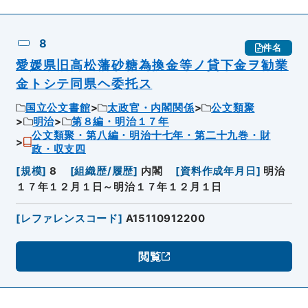
8
件名
愛媛県旧高松藩砂糖為換金等ノ貸下金ヲ勧業
金トシテ同県ヘ委托ス
国立公文書館
太政官・内閣関係
公文類聚
明治
第８編・明治１７年
公文類聚・第八編・明治十七年・第二十九巻・財
政・収支四
[
規模
]
8
[
組織歴/履歴
]
内閣
[
資料作成年月日
]
明治
１７年１２月１日～明治１７年１２月１日
[
レファレンスコード
]
A15110912200
閲覧