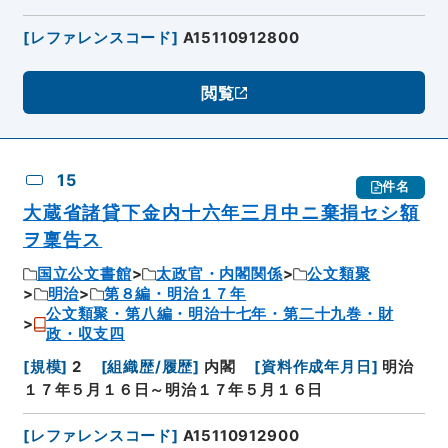
[
レファレンスコード
]
A15110912800
閲覧
15
件名
大蔵省諸貸下金内十六年三月中ニ棄捐セシ額
ヲ稟告ス
国立公文書館
太政官・内閣関係
公文類聚
明治
第８編・明治１７年
公文類聚・第八編・明治十七年・第二十九巻・財
政・収支四
[
規模
]
2
[
組織歴/履歴
]
内閣
[
資料作成年月日
]
明治
１７年５月１６日～明治１７年５月１６日
[
レファレンスコード
]
A15110912900