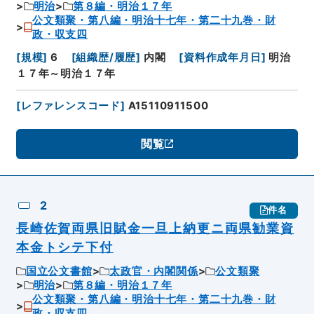
明治
第８編・明治１７年
公文類聚・第八編・明治十七年・第二十九巻・財
政・収支四
[
規模
]
6
[
組織歴/履歴
]
内閣
[
資料作成年月日
]
明治
１７年～明治１７年
[
レファレンスコード
]
A15110911500
閲覧
2
件名
長崎佐賀両県旧賦金一旦上納更ニ両県勧業資
本金トシテ下付
国立公文書館
太政官・内閣関係
公文類聚
明治
第８編・明治１７年
公文類聚・第八編・明治十七年・第二十九巻・財
政・収支四