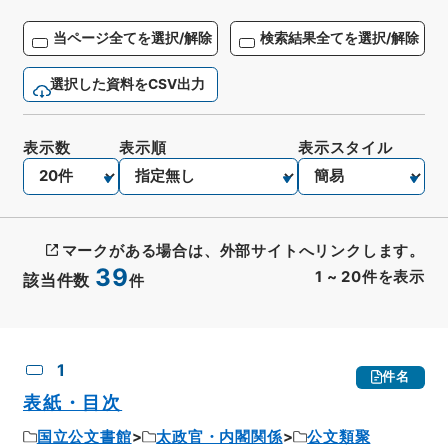
当ページ全てを選択/解除
検索結果全てを選択/解除
選択した資料をCSV出力
表示数
表示順
表示スタイル
マークがある場合は、外部サイトへリンクします。
39
1
~
20
件を表示
該当件数
件
CSV出力
No.
概要情報
画像等
1
件名
表紙・目次
国立公文書館
太政官・内閣関係
公文類聚