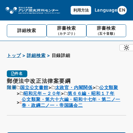
Language
EN
利用方法
辞書検索
辞書検索
詳細検索
（カテゴリ）
（五十音順）
トップ
詳細検索
目録詳細
件名
郵便法中改正法律案要綱
階層
国立公文書館
太政官・内閣関係
公文類聚
昭和元年～２０年
第６６編・昭和１７年
公文類聚・第六十六編・昭和十七年・第二ノ一
巻・政綱二ノ一・帝国議会二