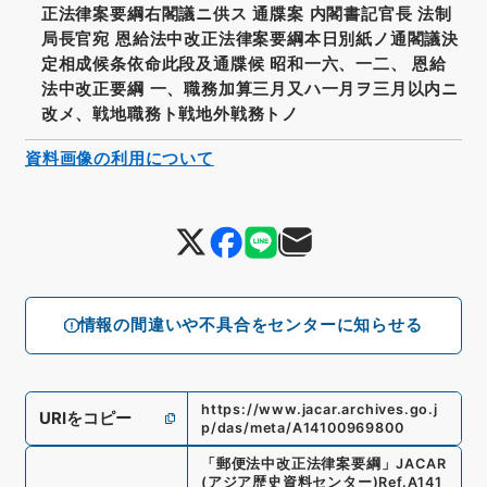
正法律案要綱右閣議ニ供ス 通牒案 内閣書記官長 法制
局長官宛 恩給法中改正法律案要綱本日別紙ノ通閣議決
定相成候条依命此段及通牒候 昭和一六、一二、 恩給
法中改正要綱 一、職務加算三月又ハ一月ヲ三月以内ニ
改メ、戦地職務ト戦地外戦務トノ
資料画像の利用について
情報の間違いや不具合をセンターに知らせる
https://www.jacar.archives.go.j
URIをコピー
p/das/meta/A14100969800
「
郵便法中改正法律案要綱
」
JACAR
(アジア歴史資料センター)
Ref.
A141