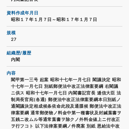
資料作成年月日
昭和１７年１月７日～昭和１７年１月７日
規模
27
組織歴/履歴
内閣
内容
閣甲第一三号 起案 昭和十七年一月七日 閣議決定 昭和
十七年一月七日 別紙郵便法中改正法律案要綱 右閣議
ニ供ス 昭和十七年一月七日 内閣書記官長 逓信大臣 法
制局長官宛(各通) 郵便法中改正法律案要綱本日別紙ノ
通閣議決定相成候条依命此段及通牒候 郵便法中改正法
律案要綱 通常郵便物ノ料金中第一種書状及封緘葉書ヲ
五銭ニ改ムル等通常葉書ヲ除クノ外料金値上ニ付改正
ヲ行フコト 以下法律案要綱ノ件廃案 別紙 恩給法中改