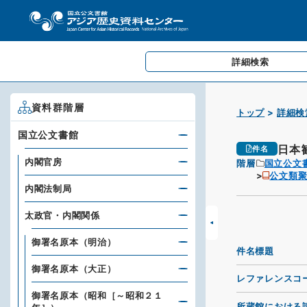
詳細検索
資料群階層
トップ
詳細検
国立公文書館
日本
件名
内閣官房
階層
国立公文
公文類
内閣法制局
太政官・内閣関係
御署名原本（明治）
件名標題
御署名原本（大正）
レファレンスコ
御署名原本（昭和［～昭和２１
所蔵館における