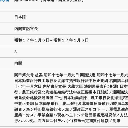
日本語
内閣書記官長
昭和１７年１月６日～昭和１７年１月６日
3
内閣
閣甲第六号 起案 昭和十七年一月六日 閣議決定 昭和十七年一月六
日本勧業銀行農工銀行及北海道拓殖銀行法中改正要綱 右閣議ニ供
十七年一月六日 内閣書記官長 大蔵大臣 法制局長官宛(各通) 日
行、農工銀行及北海道拓殖銀行法中改正要綱本日別紙ノ通閣議決
候条依命此段及通牒候 二七 日本勧業銀行、農工銀行及北海道拓
中改正要綱 日本勧業銀行、農工銀行及北海道拓殖銀行ガ時局ニ
融資ヲ為シ得ル様各銀行法ヲ左ノ通改正スルコト 一、軍需及生
産業ニ対スル事業金融ハ現在ハ主トシテ財団抵当定期貸付ノ方法
行ハルル処、右方法ニ付テハ (イ)有抵当定期貸付総額ノ制限