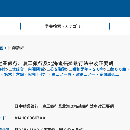
辞書検索
（カテゴリ）
索
目録詳細
勧業銀行、農工銀行及北海道拓殖銀行法中改正要綱
書館
太政官・内閣関係
公文類聚
昭和元年～２０年
第６６編
聚・第六十六編・昭和十七年・第二ノ一巻・政綱二ノ一・帝国議会二
日本勧業銀行、農工銀行及北海道拓殖銀行法中改正要綱
ード
A14100969700
請求番
類02548100（所蔵館：国立公文書館）