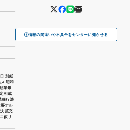
情報の間違いや不具合をセンターに知らせる
日 別紙
ス 昭和
本勧業銀
定相成
殖銀行法
緊要ナル
産力拡充
ニ依リ