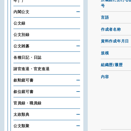
年］）
号
内閣公文
言語
公文録
作成者名称
公文別録
資料作成年月日
公文雑纂
規模
各種日記・日誌
組織歴/履歴
諸官進退・官吏進退
内容
叙勲裁可書
叙位裁可書
官員録・職員録
太政類典
公文類聚