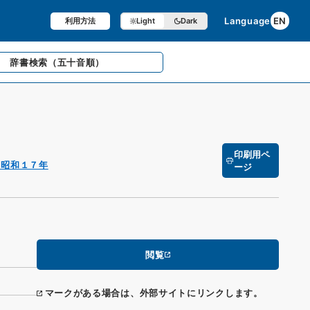
Language
EN
利用方法
Light
Dark
辞書検索
（五十音順）
印刷用ペ
・昭和１７年
ージ
閲覧
マークがある場合は、外部サイトにリンクします。