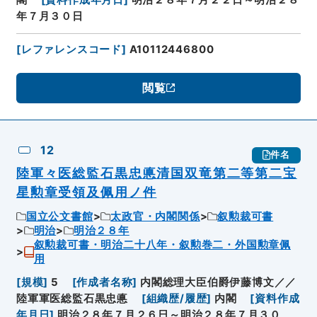
閣
[
資料作成年月日
]
明治２８年７月２２日～明治２８
年７月３０日
[
レファレンスコード
]
A10112446800
閲覧
12
件名
陸軍々医総監石黒忠悳清国双竜第二等第二宝
星勲章受領及佩用ノ件
国立公文書館
太政官・内閣関係
叙勲裁可書
明治
明治２８年
叙勲裁可書・明治二十八年・叙勲巻二・外国勲章佩
用
[
規模
]
5
[
作成者名称
]
内閣総理大臣伯爵伊藤博文／／
陸軍軍医総監石黒忠悳
[
組織歴/履歴
]
内閣
[
資料作成
年月日
]
明治２８年７月２６日～明治２８年７月３０