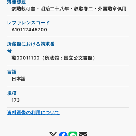
簿冊標題
叙勲裁可書・明治二十八年・叙勲巻二・外国勲章佩用
レファレンスコード
A10112445700
所蔵館における請求番
号
勲00011100（所蔵館：国立公文書館）
言語
日本語
規模
173
資料画像の利用について