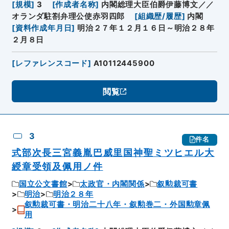
[
規模
]
3
[
作成者名称
]
内閣総理大臣伯爵伊藤博文／／
オランダ駐劄弁理公使赤羽四郎
[
組織歴/履歴
]
内閣
[
資料作成年月日
]
明治２７年１２月１６日～明治２８年
２月８日
[
レファレンスコード
]
A10112445900
閲覧
3
件名
式部次長三宮義胤巴威里国神聖ミツヒエル大
綬章受領及佩用ノ件
国立公文書館
太政官・内閣関係
叙勲裁可書
明治
明治２８年
叙勲裁可書・明治二十八年・叙勲巻二・外国勲章佩
用