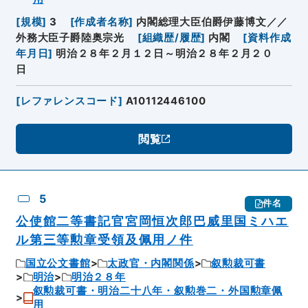
[
規模
]
3
[
作成者名称
]
内閣総理大臣伯爵伊藤博文／／
外務大臣子爵陸奥宗光
[
組織歴/履歴
]
内閣
[
資料作成
年月日
]
明治２８年２月１２日～明治２８年２月２０
日
[
レファレンスコード
]
A10112446100
閲覧
5
件名
公使館二等書記官宮岡恒次郎巴威里国ミハエ
ル第三等勲章受領及佩用ノ件
国立公文書館
太政官・内閣関係
叙勲裁可書
明治
明治２８年
叙勲裁可書・明治二十八年・叙勲巻二・外国勲章佩
用