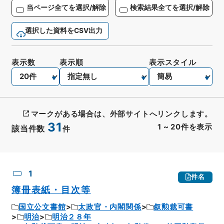
当ページ全てを選択/解除
検索結果全てを選択/解除
選択した資料をCSV出力
表示数
表示順
表示スタイル
マークがある場合は、外部サイトへリンクします。
31
1
~
20
件を表示
該当件数
件
CSV出力
No.
概要情報
画像等
1
件名
簿冊表紙・目次等
国立公文書館
太政官・内閣関係
叙勲裁可書
明治
明治２８年