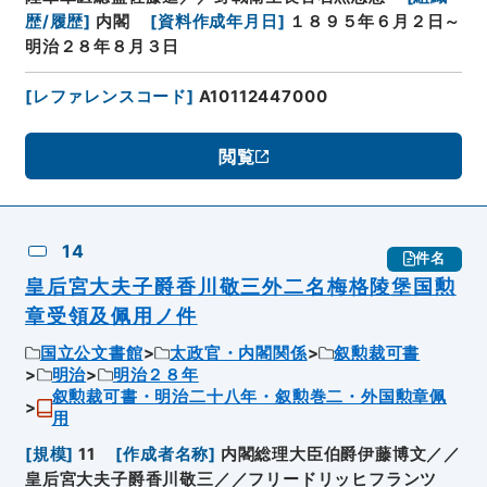
歴/履歴
]
内閣
[
資料作成年月日
]
１８９５年６月２日～
明治２８年８月３日
[
レファレンスコード
]
A10112447000
閲覧
14
件名
皇后宮大夫子爵香川敬三外二名梅格陵堡国勲
章受領及佩用ノ件
国立公文書館
太政官・内閣関係
叙勲裁可書
明治
明治２８年
叙勲裁可書・明治二十八年・叙勲巻二・外国勲章佩
用
[
規模
]
11
[
作成者名称
]
内閣総理大臣伯爵伊藤博文／／
皇后宮大夫子爵香川敬三／／フリードリッヒフランツ