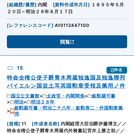
[
組織歴/履歴
]
内閣
[
資料作成年月日
]
１８９５年５月
２０日～明治２８年８月１７日
[
レファレンスコード
]
A10112447100
閲覧
15
件名
特命全権公使子爵青木周蔵独逸国及独逸聯邦
バイエルン国並土耳其国勲章受領及佩用ノ件
国立公文書館
太政官・内閣関係
叙勲裁可書
明治
明治２８年
叙勲裁可書・明治二十八年・叙勲巻二・外国勲章佩
用
[
規模
]
11
[
作成者名称
]
内閣総理大臣伯爵伊藤博文／／
特命全権公使子爵青木周蔵代外務書記官井上勝之助／／