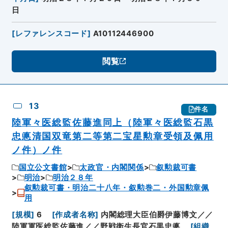
日
[
レファレンスコード
]
A10112446900
閲覧
13
件名
陸軍々医総監佐藤進同上（陸軍々医総監石黒
忠悳清国双竜第二等第二宝星勲章受領及佩用
ノ件）ノ件
国立公文書館
太政官・内閣関係
叙勲裁可書
明治
明治２８年
叙勲裁可書・明治二十八年・叙勲巻二・外国勲章佩
用
[
規模
]
6
[
作成者名称
]
内閣総理大臣伯爵伊藤博文／／
陸軍軍医総監佐藤進／／野戦衛生長官石黒忠悳
[
組織