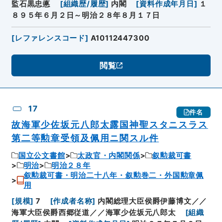
監石黒忠悳
[
組織歴/履歴
]
内閣
[
資料作成年月日
]
１
８９５年６月２日～明治２８年８月１７日
[
レファレンスコード
]
A10112447300
閲覧
17
件名
故海軍少佐坂元八郎太露国神聖スタニスラス
第二等勲章受領及佩用ニ関スル件
国立公文書館
太政官・内閣関係
叙勲裁可書
明治
明治２８年
叙勲裁可書・明治二十八年・叙勲巻二・外国勲章佩
用
[
規模
]
7
[
作成者名称
]
内閣総理大臣侯爵伊藤博文／／
海軍大臣侯爵西郷従道／／海軍少佐坂元八郎太
[
組織