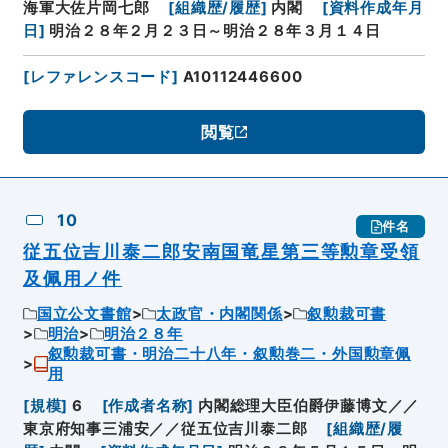
海軍大佐片岡七郎
[
組織歴/履歴
]
内閣
[
資料作成年月
日
]
明治２８年２月２３日～明治２８年３月１４日
[
レファレンスコード
]
A10112446600
閲覧
10
件名
従五位吉川泰二郎安南国竜星第三等勲章受領
及佩用ノ件
国立公文書館
太政官・内閣関係
叙勲裁可書
明治
明治２８年
叙勲裁可書・明治二十八年・叙勲巻二・外国勲章佩
用
[
規模
]
6
[
作成者名称
]
内閣総理大臣伯爵伊藤博文／／
東京府知事三浦安／／従五位吉川泰二郎
[
組織歴/履