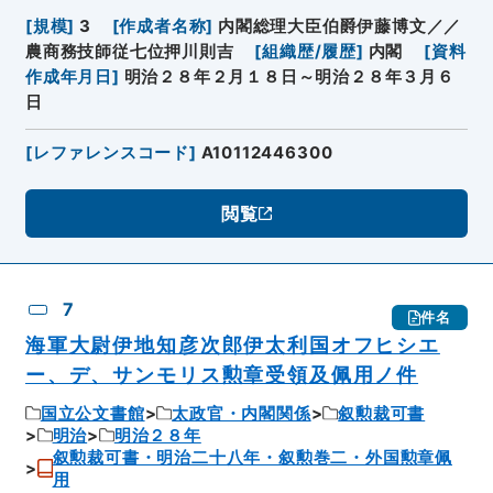
[
規模
]
3
[
作成者名称
]
内閣総理大臣伯爵伊藤博文／／
農商務技師従七位押川則吉
[
組織歴/履歴
]
内閣
[
資料
作成年月日
]
明治２８年２月１８日～明治２８年３月６
日
[
レファレンスコード
]
A10112446300
閲覧
7
件名
海軍大尉伊地知彦次郎伊太利国オフヒシエ
ー、デ、サンモリス勲章受領及佩用ノ件
国立公文書館
太政官・内閣関係
叙勲裁可書
明治
明治２８年
叙勲裁可書・明治二十八年・叙勲巻二・外国勲章佩
用