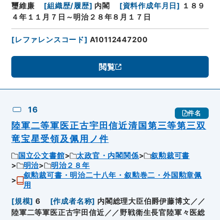
璽維廉
[
組織歴/履歴
]
内閣
[
資料作成年月日
]
１８９
４年１１月７日～明治２８年８月１７日
[
レファレンスコード
]
A10112447200
閲覧
16
件名
陸軍二等軍医正古宇田信近清国第三等第三双
竜宝星受領及佩用ノ件
国立公文書館
太政官・内閣関係
叙勲裁可書
明治
明治２８年
叙勲裁可書・明治二十八年・叙勲巻二・外国勲章佩
用
[
規模
]
6
[
作成者名称
]
内閣総理大臣伯爵伊藤博文／／
陸軍二等軍医正古宇田信近／／野戦衛生長官陸軍々医総