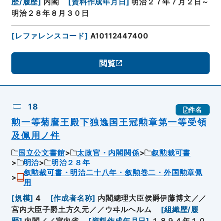
歴/履歴
]
内閣
[
資料作成年月日
]
明治２７年７月２日～
明治２８年８月３０日
[
レファレンスコード
]
A10112447400
閲覧
18
件名
勲一等菊麿王殿下独逸国王冠勲章第一等受領
及佩用ノ件
国立公文書館
太政官・内閣関係
叙勲裁可書
明治
明治２８年
叙勲裁可書・明治二十八年・叙勲巻二・外国勲章佩
用
[
規模
]
4
[
作成者名称
]
内閣總理大臣侯爵伊藤博文／／
宮内大臣子爵土方久元／／ウヰルヘルム
[
組織歴/履