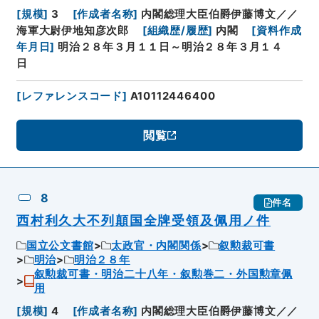
[
規模
]
3
[
作成者名称
]
内閣総理大臣伯爵伊藤博文／／
海軍大尉伊地知彦次郎
[
組織歴/履歴
]
内閣
[
資料作成
年月日
]
明治２８年３月１１日～明治２８年３月１４
日
[
レファレンスコード
]
A10112446400
閲覧
8
件名
西村利久大不列顛国全牌受領及佩用ノ件
国立公文書館
太政官・内閣関係
叙勲裁可書
明治
明治２８年
叙勲裁可書・明治二十八年・叙勲巻二・外国勲章佩
用
[
規模
]
4
[
作成者名称
]
内閣総理大臣伯爵伊藤博文／／