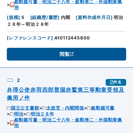
叙勲裁可書・明治二十八年・叙勲巻二・外国勲章佩
用
[
規模
]
5
[
組織歴/履歴
]
内閣
[
資料作成年月日
]
明治
２８年～明治２８年
[
レファレンスコード
]
A10112445800
閲覧
2
件名
弁理公使赤羽四郎普国赤鷲第三等勲章受領及
佩用ノ件
国立公文書館
太政官・内閣関係
叙勲裁可書
明治
明治２８年
叙勲裁可書・明治二十八年・叙勲巻二・外国勲章佩
用