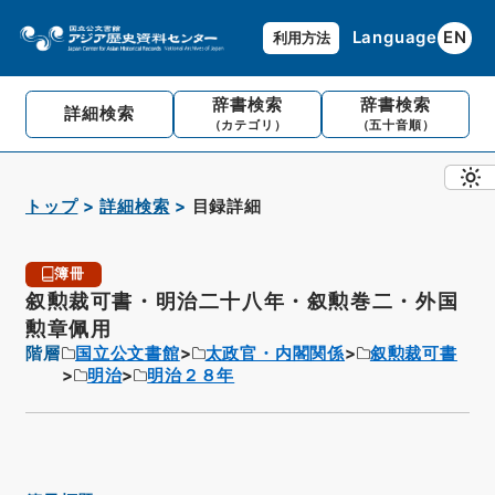
Language
EN
利用方法
辞書検索
辞書検索
詳細検索
（カテゴリ）
（五十音順）
トップ
詳細検索
目録詳細
簿冊
叙勲裁可書・明治二十八年・叙勲巻二・外国
勲章佩用
階層
国立公文書館
太政官・内閣関係
叙勲裁可書
明治
明治２８年