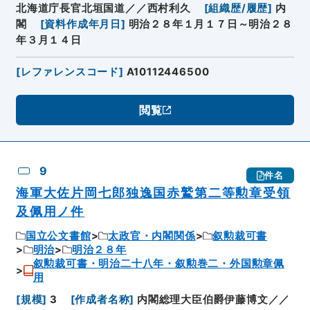
北海道庁長官北垣国道／／西村利久
[
組織歴/履歴
]
内
閣
[
資料作成年月日
]
明治２８年１月１７日～明治２８
年３月１４日
[
レファレンスコード
]
A10112446500
閲覧
9
件名
海軍大佐片岡七郎独逸国赤鷲第二等勲章受領
及佩用ノ件
国立公文書館
太政官・内閣関係
叙勲裁可書
明治
明治２８年
叙勲裁可書・明治二十八年・叙勲巻二・外国勲章佩
用
[
規模
]
3
[
作成者名称
]
内閣総理大臣伯爵伊藤博文／／