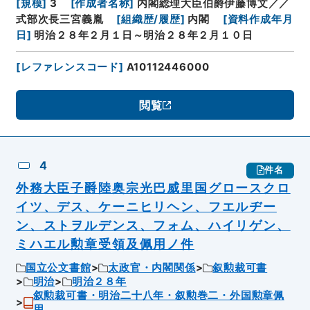
[
規模
]
3
[
作成者名称
]
内閣総理大臣伯爵伊藤博文／／
式部次長三宮義胤
[
組織歴/履歴
]
内閣
[
資料作成年月
日
]
明治２８年２月１日～明治２８年２月１０日
[
レファレンスコード
]
A10112446000
閲覧
4
件名
外務大臣子爵陸奥宗光巴威里国グロースクロ
イツ、デス、ケーニヒリヘン、フエルヂー
ン、ストヲルデンス、フォム、ハイリゲン、
ミハエル勲章受領及佩用ノ件
国立公文書館
太政官・内閣関係
叙勲裁可書
明治
明治２８年
叙勲裁可書・明治二十八年・叙勲巻二・外国勲章佩
用