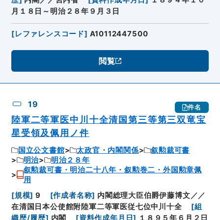
歴
]
内閣／／宮内省
[
資料作成年月日
]
１８９４年１０
月１８日～明治２８年９月３日
[
レファレンスコード
]
A10112447500
閲覧
19
件名
陸軍二等軍医中川十全清国第三等第三双竜宝
星受領及佩用ノ件
国立公文書館
太政官・内閣関係
叙勲裁可書
明治
明治２８年
叙勲裁可書・明治二十八年・叙勲巻二・外国勲章佩
用
[
規模
]
9
[
作成者名称
]
内閣総理大臣伯爵伊藤博文／／
在清国日本公使館附陸軍二等軍医従七位中川十全
[
組
織歴/履歴
]
内閣
[
資料作成年月日
]
１８９５年６月２日