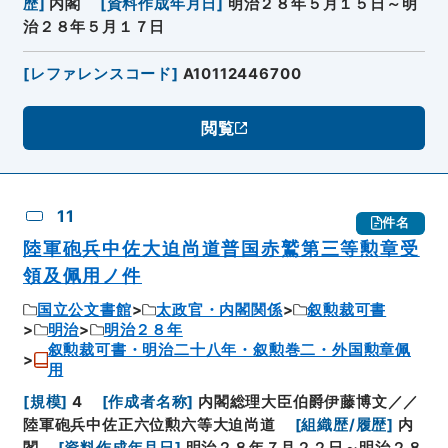
歴
]
内閣
[
資料作成年月日
]
明治２８年５月１５日～明
治２８年５月１７日
[
レファレンスコード
]
A10112446700
閲覧
11
件名
陸軍砲兵中佐大迫尚道普国赤鷲第三等勲章受
領及佩用ノ件
国立公文書館
太政官・内閣関係
叙勲裁可書
明治
明治２８年
叙勲裁可書・明治二十八年・叙勲巻二・外国勲章佩
用
[
規模
]
4
[
作成者名称
]
内閣総理大臣伯爵伊藤博文／／
陸軍砲兵中佐正六位勲六等大迫尚道
[
組織歴/履歴
]
内