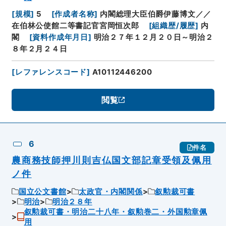
[
規模
]
5
[
作成者名称
]
内閣総理大臣伯爵伊藤博文／／
在伯林公使館二等書記官宮岡恒次郎
[
組織歴/履歴
]
内
閣
[
資料作成年月日
]
明治２７年１２月２０日～明治２
８年２月２４日
[
レファレンスコード
]
A10112446200
閲覧
6
件名
農商務技師押川則吉仏国文部記章受領及佩用
ノ件
国立公文書館
太政官・内閣関係
叙勲裁可書
明治
明治２８年
叙勲裁可書・明治二十八年・叙勲巻二・外国勲章佩
用