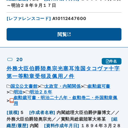
～明治２８年９月１７日
[
レファレンスコード
]
A10112447600
閲覧
20
件名
外務大臣伯爵陸奥宗光塞耳淮国タコヴァ十字
第一等勲章受領及佩用ノ件
国立公文書館
太政官・内閣関係
叙勲裁可書
明治
明治２８年
叙勲裁可書・明治二十八年・叙勲巻二・外国勲章佩
用
[
規模
]
5
[
作成者名称
]
内閣総理大臣伯爵伊藤博文／／
外務大臣伯爵陸奥宗光／／賞勲局総裁陸軍大将某
[
組
織歴/履歴
]
内閣
[
資料作成年月日
]
１８９４年３月２８