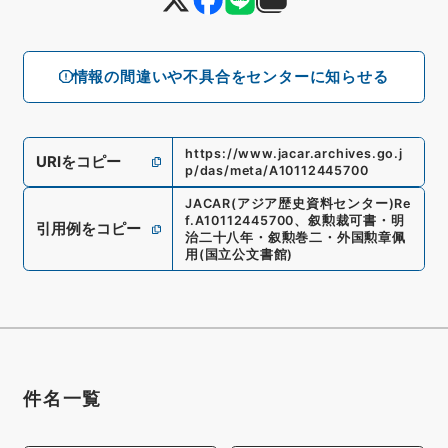
情報の間違いや不具合をセンターに知らせる
https://www.jacar.archives.go.j
URIをコピー
p/das/meta/A10112445700
JACAR(アジア歴史資料センター)
Re
f.
A10112445700
、
叙勲裁可書・明
引用例をコピー
治二十八年・叙勲巻二・外国勲章佩
用
(
国立公文書館
)
件名一覧