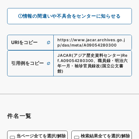
情報の間違いや不具合をセンターに知らせる
https://www.jacar.archives.go.j
URIをコピー
p/das/meta/A09054280300
JACAR(アジア歴史資料センター)
Re
f.
A09054280300
、
職員録・明治六
引用例をコピー
年一月・袖珍官員録改
(
国立公文書
館
)
件名一覧
当ページ全てを選択/解除
検索結果全てを選択/解除