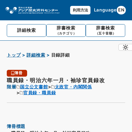
Language
EN
利用方法
辞書検索
辞書検索
詳細検索
（カテゴリ）
（五十音順）
トップ
詳細検索
目録詳細
簿冊
職員録・明治六年一月・袖珍官員録改
階層
国立公文書館
太政官・内閣関係
官員録・職員録
簿冊標題