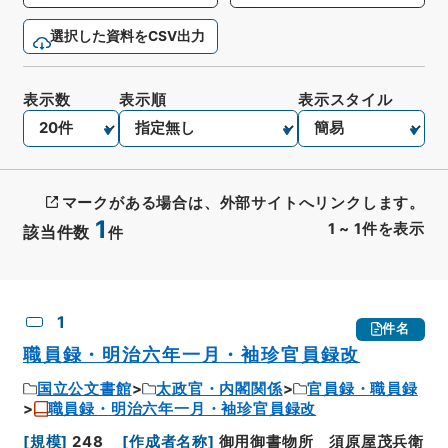
選択した資料をCSV出力
表示数
表示順
表示スタイル
マークがある場合は、外部サイトへリンクします。
1
1
~
1
件を表示
該当件数
件
CSV出力
No.
概要情報
画像等
1
件名
職員録・明治六年一月・袖珍官員録改
国立公文書館
太政官・内閣関係
官員録・職員録
職員録・明治六年一月・袖珍官員録改
[
規模
]
248
[
作成者名称
]
御用御書物所 須原屋茂兵衛