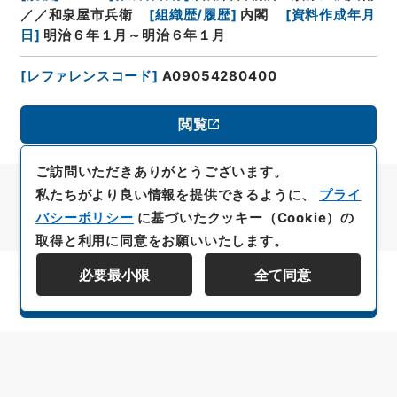
／／和泉屋市兵衛
[
組織歴/履歴
]
内閣
[
資料作成年月
日
]
明治６年１月～明治６年１月
[
レファレンスコード
]
A09054280400
閲覧
ご訪問いただきありがとうございます。
私たちがより良い情報を提供できるように、
プライ
バシーポリシー
に基づいたクッキー（Cookie）の
取得と利用に同意をお願いいたします。
必要最小限
全て同意
資料群階層を表示する
All rights reserved/Copyright©
Japan Center for Asian Historical Records