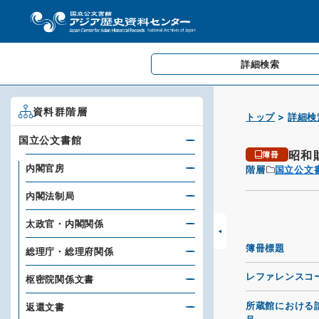
詳細検索
資料群階層
トップ
詳細検
国立公文書館
昭和
簿冊
内閣官房
階層
国立公文
内閣法制局
太政官・内閣関係
簿冊標題
総理庁・総理府関係
レファレンスコ
枢密院関係文書
所蔵館における
返還文書