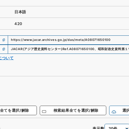
日本語
420
https://www.jacar.archives.go.jp/das/meta/A08071650100
JACAR(アジア歴史資料センター)
Ref.
A08071650100
、
昭和財政史資料第１
について
全てを選択/解除
検索結果全てを選択/解除
選
表示数
件