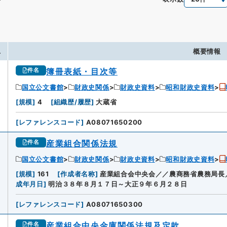
.
概要情報
簿冊表紙・目次等
件名
国立公文書館
財政史関係
財政史資料
昭和財政史資料
[
規模
]
4
[
組織歴/履歴
]
大蔵省
[
レファレンスコード
]
A08071650200
産業組合関係法規
件名
国立公文書館
財政史関係
財政史資料
昭和財政史資料
[
規模
]
161
[
作成者名称
]
産業組合会中央会／／農商務省農務局長
成年月日
]
明治３８年８月１７日～大正９年６月２８日
[
レファレンスコード
]
A08071650300
産業組合中央金庫関係法規及定款
件名