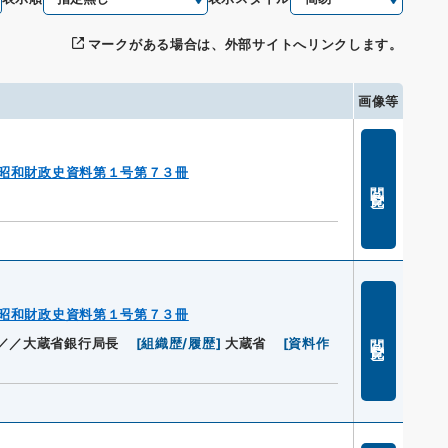
マークがある場合は、外部サイトへリンクします。
画像等
昭和財政史資料第１号第７３冊
閲覧
昭和財政史資料第１号第７３冊
閲覧
／／大蔵省銀行局長
[
組織歴/履歴
]
大蔵省
[
資料作