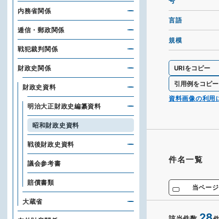
号
内務省関係
言語
逓信・郵政関係
規模
戦犯裁判関係
URIをコピー
財政史関係
引用例をコピー
財政史資料
資料画像の利用
明治大正財政史編纂資料
昭和財政史資料
戦後財政史資料
件名一覧
議会参考書
賠償書類
当ページ
大蔵省
28
該当件数