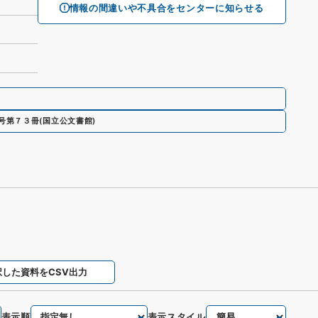
情報の間違いや不具合をセンターに知らせる
号第７３冊
(
国立公文書館
)
択した資料をCSV出力
表示順
表示スタイル