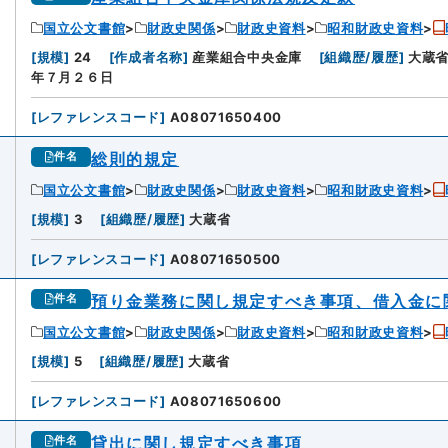
国立公文書館
財政史関係
財政史資料
昭和財政史資料
[
規模
]
24
[
作成者名称
]
産業組合中央金庫
[
組織歴/履歴
]
大蔵
年７月２６日
[
レファレンスコード
]
A08071650400
総則的規定
件名
国立公文書館
財政史関係
財政史資料
昭和財政史資料
[
規模
]
3
[
組織歴/履歴
]
大蔵省
[
レファレンスコード
]
A08071650500
預り金業務に関し規定すべき事項、借入金に
件名
国立公文書館
財政史関係
財政史資料
昭和財政史資料
[
規模
]
5
[
組織歴/履歴
]
大蔵省
[
レファレンスコード
]
A08071650600
貸出に関し規定すべき事項
件名