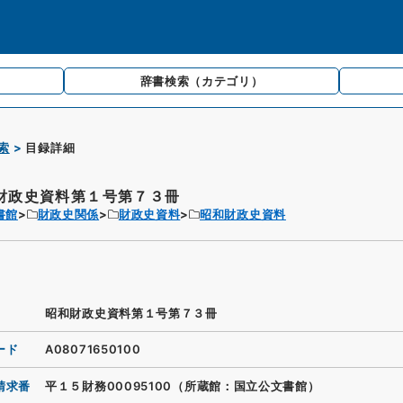
辞書検索
（カテゴリ）
索
目録詳細
財政史資料第１号第７３冊
書館
財政史関係
財政史資料
昭和財政史資料
昭和財政史資料第１号第７３冊
ード
A08071650100
請求番
平１５財務00095100（所蔵館：国立公文書館）