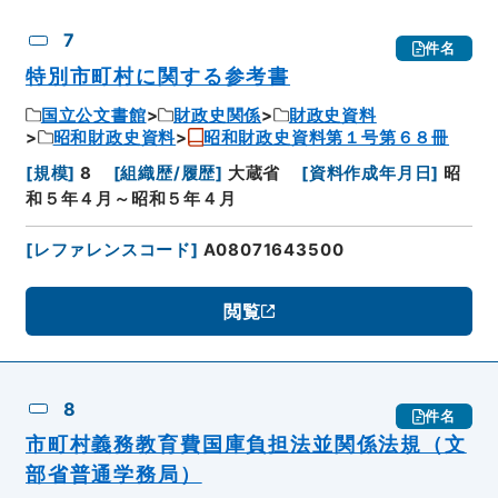
7
件名
特別市町村に関する参考書
国立公文書館
財政史関係
財政史資料
昭和財政史資料
昭和財政史資料第１号第６８冊
[
規模
]
8
[
組織歴/履歴
]
大蔵省
[
資料作成年月日
]
昭
和５年４月～昭和５年４月
[
レファレンスコード
]
A08071643500
閲覧
8
件名
市町村義務教育費国庫負担法並関係法規（文
部省普通学務局）