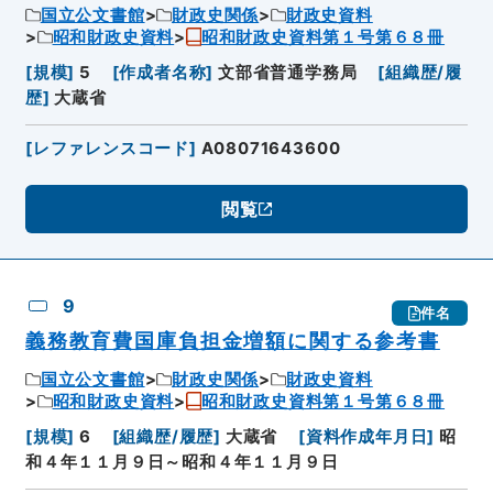
国立公文書館
財政史関係
財政史資料
昭和財政史資料
昭和財政史資料第１号第６８冊
[
規模
]
5
[
作成者名称
]
文部省普通学務局
[
組織歴/履
歴
]
大蔵省
[
レファレンスコード
]
A08071643600
閲覧
9
件名
義務教育費国庫負担金増額に関する参考書
国立公文書館
財政史関係
財政史資料
昭和財政史資料
昭和財政史資料第１号第６８冊
[
規模
]
6
[
組織歴/履歴
]
大蔵省
[
資料作成年月日
]
昭
和４年１１月９日～昭和４年１１月９日