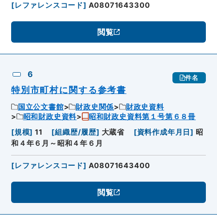
[
レファレンスコード
]
A08071643300
閲覧
6
件名
特別市町村に関する参考書
国立公文書館
財政史関係
財政史資料
昭和財政史資料
昭和財政史資料第１号第６８冊
[
規模
]
11
[
組織歴/履歴
]
大蔵省
[
資料作成年月日
]
昭
和４年６月～昭和４年６月
[
レファレンスコード
]
A08071643400
閲覧