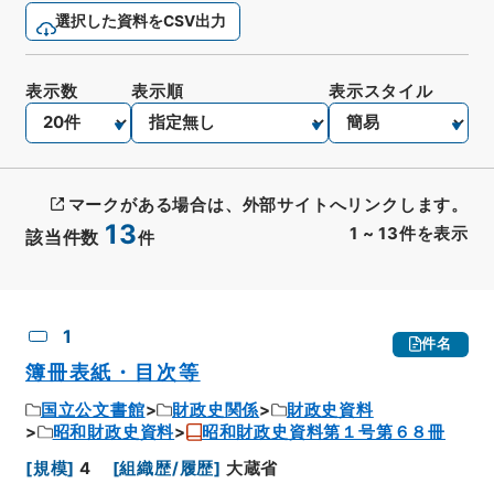
選択した資料をCSV出力
表示数
表示順
表示スタイル
マークがある場合は、外部サイトへリンクします。
13
1
~
13
件を表示
該当件数
件
CSV出力
No.
概要情報
画像等
1
件名
簿冊表紙・目次等
国立公文書館
財政史関係
財政史資料
昭和財政史資料
昭和財政史資料第１号第６８冊
[
規模
]
4
[
組織歴/履歴
]
大蔵省