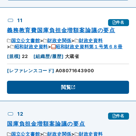
11
件名
義務教育費国庫負担金増額案論議の要点
国立公文書館
財政史関係
財政史資料
昭和財政史資料
昭和財政史資料第１号第６８冊
[
規模
]
22
[
組織歴/履歴
]
大蔵省
[
レファレンスコード
]
A08071643900
閲覧
12
件名
国庫負担金増額案論議の要点
国立公文書館
財政史関係
財政史資料