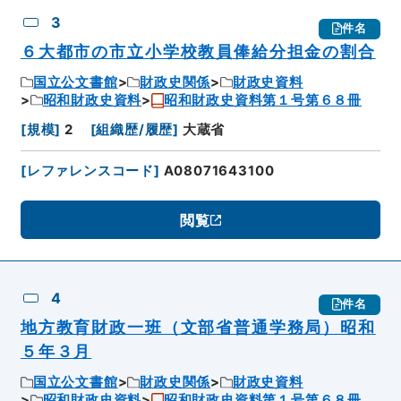
3
件名
６大都市の市立小学校教員俸給分担金の割合
国立公文書館
財政史関係
財政史資料
昭和財政史資料
昭和財政史資料第１号第６８冊
[
規模
]
2
[
組織歴/履歴
]
大蔵省
[
レファレンスコード
]
A08071643100
閲覧
4
件名
地方教育財政一班（文部省普通学務局）昭和
５年３月
国立公文書館
財政史関係
財政史資料
昭和財政史資料
昭和財政史資料第１号第６８冊