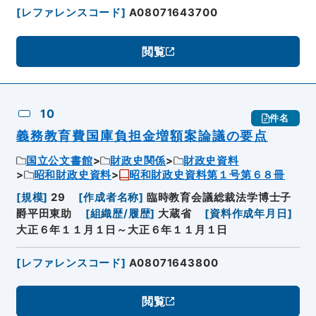
[
レファレンスコード
]
A08071643700
閲覧
10
件名
義務教育費国庫負担金増額案論議の要点
国立公文書館
財政史関係
財政史資料
昭和財政史資料
昭和財政史資料第１号第６８冊
[
規模
]
29
[
作成者名称
]
臨時教育会議総裁法学博士子
爵平田東助
[
組織歴/履歴
]
大蔵省
[
資料作成年月日
]
大正６年１１月１日～大正６年１１月１日
[
レファレンスコード
]
A08071643800
閲覧