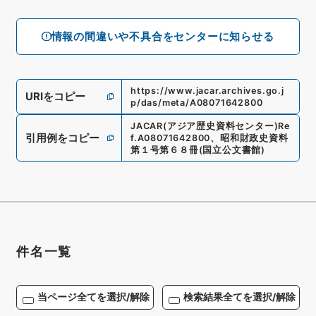
情報の間違いや不具合をセンターに知らせる
https://www.jacar.archives.go.j
URIをコピー
p/das/meta/A08071642800
JACAR(アジア歴史資料センター)
Re
引用例をコピー
f.
A08071642800
、
昭和財政史資料
第１号第６８冊
(
国立公文書館
)
件名一覧
当ページ全てを選択/解除
検索結果全てを選択/解除