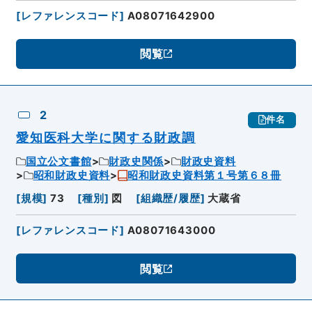
[
レファレンスコード
]
A08071642900
閲覧
2
件名
愛知医科大学に関する財政調
国立公文書館
財政史関係
財政史資料
昭和財政史資料
昭和財政史資料第１号第６８冊
[
規模
]
73
[
種別
]
図
[
組織歴/履歴
]
大蔵省
[
レファレンスコード
]
A08071643000
閲覧