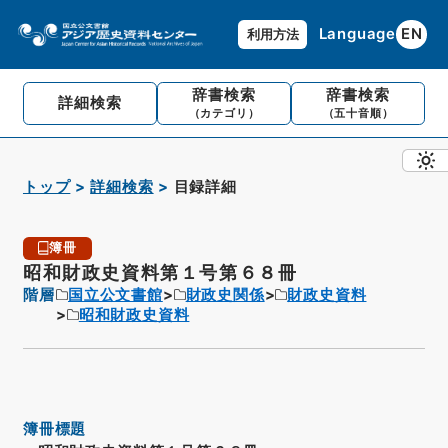
Language
EN
利用方法
辞書検索
辞書検索
詳細検索
（カテゴリ）
（五十音順）
トップ
詳細検索
目録詳細
簿冊
昭和財政史資料第１号第６８冊
階層
国立公文書館
財政史関係
財政史資料
昭和財政史資料
簿冊標題