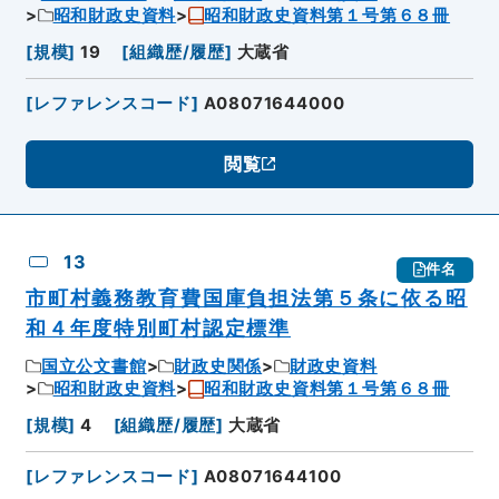
昭和財政史資料
昭和財政史資料第１号第６８冊
[
規模
]
19
[
組織歴/履歴
]
大蔵省
[
レファレンスコード
]
A08071644000
閲覧
13
件名
市町村義務教育費国庫負担法第５条に依る昭
和４年度特別町村認定標準
国立公文書館
財政史関係
財政史資料
昭和財政史資料
昭和財政史資料第１号第６８冊
[
規模
]
4
[
組織歴/履歴
]
大蔵省
[
レファレンスコード
]
A08071644100