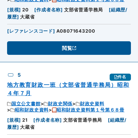
[
規模
]
20
[
作成者名称
]
文部省普通学務局
[
組織歴/
履歴
]
大蔵省
[
レファレンスコード
]
A08071643200
閲覧
5
件名
地方教育財政一班（文部省普通学務局）昭和
４年７月
国立公文書館
財政史関係
財政史資料
昭和財政史資料
昭和財政史資料第１号第６８冊
[
規模
]
21
[
作成者名称
]
文部省普通学務局
[
組織歴/
履歴
]
大蔵省