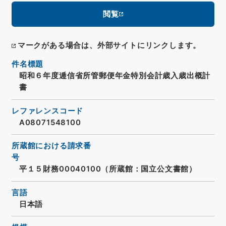
閲覧
マークがある場合は、外部サイトにリンクします。
件名標題
昭和６年度逓信省所管郵便年金特別会計歳入歳出概計
書
レファレンスコード
A08071548100
所蔵館における請求番
号
平１５財務00040100（所蔵館：国立公文書館）
言語
日本語