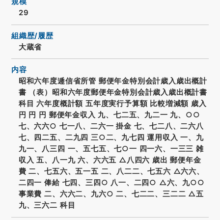
規模
29
組織歴/履歴
大蔵省
内容
昭和六年度逓信省所管 郵便年金特別会計歳入歳出概計
書 （表）昭和六年度郵便年金特別会計歳入歳出概計書
科目 六年度概計額 五年度実行予算額 比較増減額 歳入
円 円 円 郵便年金収入 九、七二五、九二一 九、○○
七、六六○ 七一八、二六一 掛金 七、七二八、二六八
七、四二五、二九四 三○二、九七四 運用収入 一、九
九一、八三四 一、五七五、七○一 四一六、一三三 雑
収入 五、八一九 六、六六五 △八四六 歳出 郵便年金
費 二、七五六、五一五 二、八二二、七五六 △六六、
二四一 俸給 七四、三四○ 八一、二四○ △六、九○○
事業費 二、六六二、九六○ 二、七二二、三二二 △五
九、三六二 科目