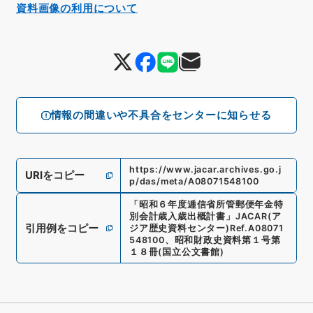
資料画像の利用について
情報の間違いや不具合をセンターに知らせる
https://www.jacar.archives.go.j
URIをコピー
p/das/meta/A08071548100
「
昭和６年度逓信省所管郵便年金特
別会計歳入歳出概計書
」
JACAR(ア
引用例をコピー
ジア歴史資料センター)
Ref.
A08071
548100
、
昭和財政史資料第１号第
１８冊
(
国立公文書館
)