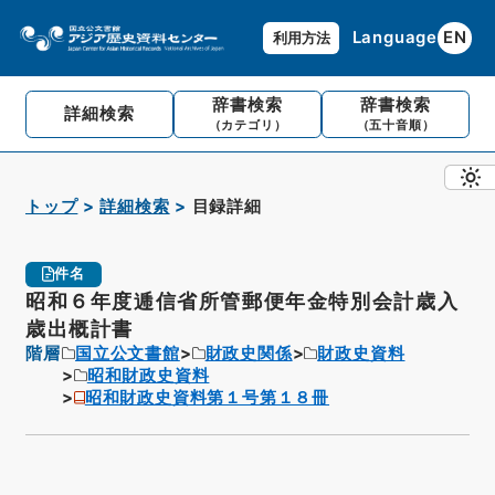
Language
EN
利用方法
辞書検索
辞書検索
詳細検索
（カテゴリ）
（五十音順）
トップ
詳細検索
目録詳細
件名
昭和６年度逓信省所管郵便年金特別会計歳入
歳出概計書
階層
国立公文書館
財政史関係
財政史資料
昭和財政史資料
昭和財政史資料第１号第１８冊