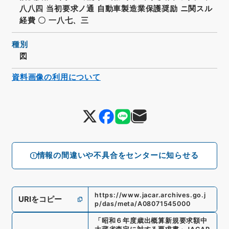
八八四 当初要求ノ通 自動車製造業保護奨励 ニ関スル
経費 〇 一八七、三
種別
図
資料画像の利用について
情報の間違いや不具合をセンターに知らせる
https://www.jacar.archives.go.j
URIをコピー
p/das/meta/A08071545000
「
昭和６年度歳出概算新規要求額中