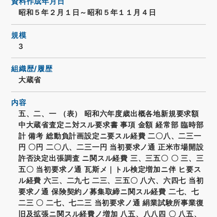
資料作成年月日
昭和５年２月１日～昭和５年１１月４日
規模
3
組織歴/履歴
大蔵省
内容
五、二、一 （表） 昭和六年度歳出概各地新規要求額
中大蔵省査定ニ対スル要求書 事項 金額 経常部 臨時部
計 備考 総動負計画設定ニ要スル経費 二〇八、二三一
円 〇円 二〇八、二三一円 当初要求ノ通 正米市場開設
許否決定出張調査 ニ関スル経費 三、三五〇 〇 三、三
五〇 当初要求ノ通 瓦斯メ｜トル検定増加ニ伴 ヒ要ス
ル経費 六三、二九七 二三、三五〇 八六、六四七 当初
要求ノ通 保険契約ノ募集取締ニ関スル経費 二七、七
二三 〇 二七、七二三 当初要求ノ通 絹業試験所事業復
旧及拡張ニ関スル経費ノ増加 八五、八八四 〇 八五、