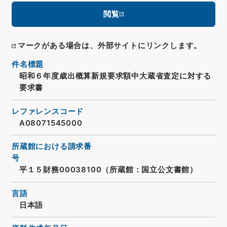
閲覧
マークがある場合は、外部サイトにリンクします。
件名標題
昭和６年度歳出概算新規要求額中大蔵省査定に対する
要求書
レファレンスコード
A08071545000
所蔵館における請求番
号
平１５財務00038100（所蔵館：国立公文書館）
言語
日本語