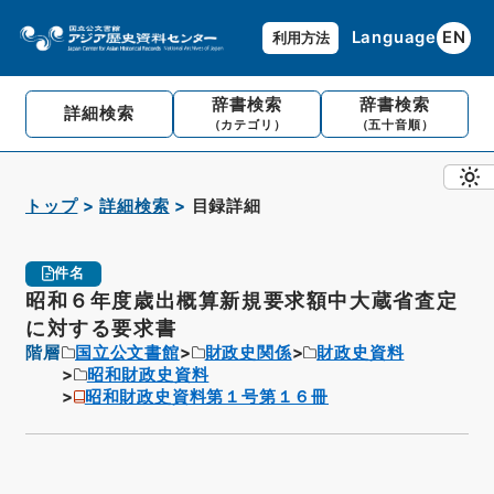
Language
EN
利用方法
辞書検索
辞書検索
詳細検索
（カテゴリ）
（五十音順）
トップ
詳細検索
目録詳細
件名
昭和６年度歳出概算新規要求額中大蔵省査定
に対する要求書
階層
国立公文書館
財政史関係
財政史資料
昭和財政史資料
昭和財政史資料第１号第１６冊