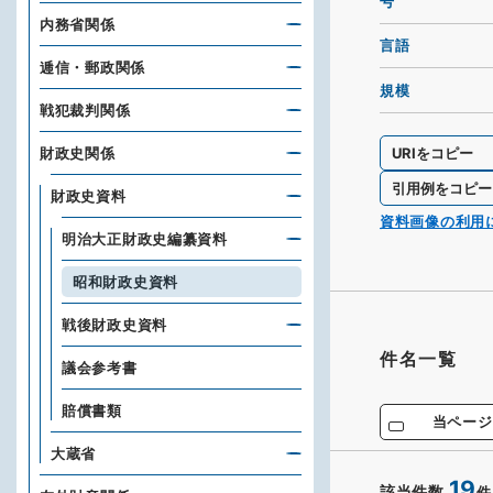
号
内務省関係
言語
逓信・郵政関係
規模
戦犯裁判関係
URIをコピー
財政史関係
引用例をコピー
財政史資料
資料画像の利用
明治大正財政史編纂資料
昭和財政史資料
戦後財政史資料
件名一覧
議会参考書
賠償書類
当ページ
大蔵省
19
該当件数
件