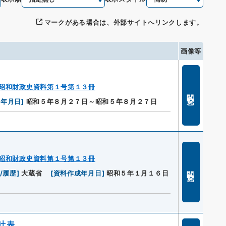
マークがある場合は、外部サイトへリンクします。
画像等
昭和財政史資料第１号第１３冊
閲覧
成年月日
]
昭和５年８月２７日～昭和５年８月２７日
昭和財政史資料第１号第１３冊
閲覧
/履歴
]
大蔵省
[
資料作成年月日
]
昭和５年１月１６日
計表