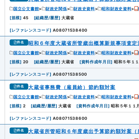
国立公文書館
財政史関係
財政史資料
昭和財政史資料
[
規模
]
45
[
組織歴/履歴
]
大蔵省
[
レファレンスコード
]
A08071538400
昭和６年度大蔵省所管歳出概算新規事項査定
件名
国立公文書館
財政史関係
財政史資料
昭和財政史資料
[
規模
]
20
[
組織歴/履歴
]
大蔵省
[
資料作成年月日
]
昭和５年１
[
レファレンスコード
]
A08071538500
大蔵省事務費（雇員給）節約額対案
件名
国立公文書館
財政史関係
財政史資料
昭和財政史資料
[
規模
]
2
[
組織歴/履歴
]
大蔵省
[
資料作成年月日
]
昭和５年１１
[
レファレンスコード
]
A08071538600
大蔵省所管昭和６年度歳出予算節約額対案（
件名