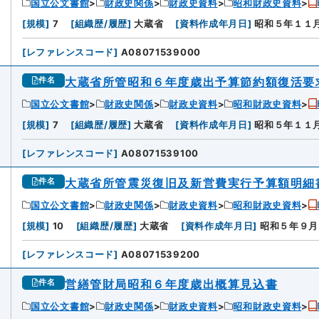
国立公文書館
財政史関係
財政史資料
昭和財政史資料
[
規模
]
7
[
組織歴/履歴
]
大蔵省
[
資料作成年月日
]
昭和５年１１
[
レファレンスコード
]
A08071539000
大蔵省所管昭和６年度歳出予算節約額復活要
件名
国立公文書館
財政史関係
財政史資料
昭和財政史資料
[
規模
]
7
[
組織歴/履歴
]
大蔵省
[
資料作成年月日
]
昭和５年１１
[
レファレンスコード
]
A08071539100
大蔵省所管震災復旧及新営費実行予算額明細
件名
国立公文書館
財政史関係
財政史資料
昭和財政史資料
[
規模
]
10
[
組織歴/履歴
]
大蔵省
[
資料作成年月日
]
昭和５年９月
[
レファレンスコード
]
A08071539200
営繕管財局昭和６年度歳出概算見込書
件名
国立公文書館
財政史関係
財政史資料
昭和財政史資料