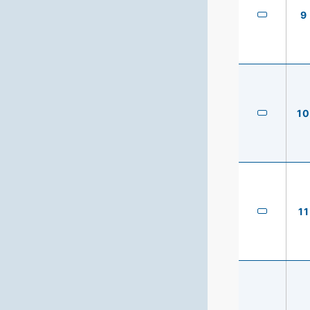
9
10
11