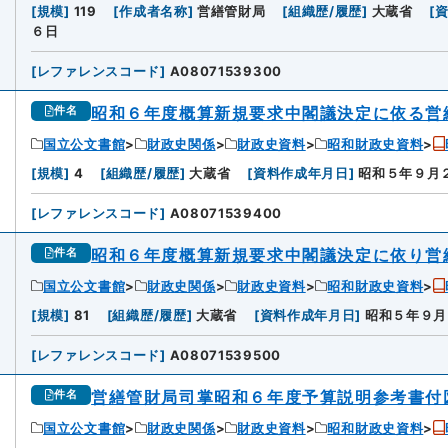
[
規模
]
119
[
作成者名称
]
営繕管財局
[
組織歴/履歴
]
大蔵省
[
６日
[
レファレンスコード
]
A08071539300
昭和６年度概算新規要求中閣議決定に依る営
件名
国立公文書館
財政史関係
財政史資料
昭和財政史資料
[
規模
]
4
[
組織歴/履歴
]
大蔵省
[
資料作成年月日
]
昭和５年９月
[
レファレンスコード
]
A08071539400
昭和６年度概算新規要求中閣議決定に依り営
件名
国立公文書館
財政史関係
財政史資料
昭和財政史資料
[
規模
]
81
[
組織歴/履歴
]
大蔵省
[
資料作成年月日
]
昭和５年９月
[
レファレンスコード
]
A08071539500
営繕管財局司掌昭和６年度予算説明参考書付
件名
国立公文書館
財政史関係
財政史資料
昭和財政史資料