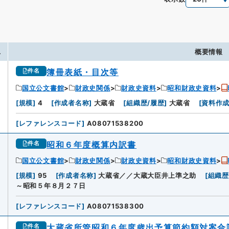
.
概要情報
簿冊表紙・目次等
件名
国立公文書館
財政史関係
財政史資料
昭和財政史資料
[
規模
]
4
[
作成者名称
]
大蔵省
[
組織歴/履歴
]
大蔵省
[
資料作
[
レファレンスコード
]
A08071538200
昭和６年度概算内訳書
件名
国立公文書館
財政史関係
財政史資料
昭和財政史資料
[
規模
]
95
[
作成者名称
]
大蔵省／／大蔵大臣井上準之助
[
組織歴
～昭和５年８月２７日
[
レファレンスコード
]
A08071538300
大蔵省所管昭和６年度歳出予算節約額対案合
件名