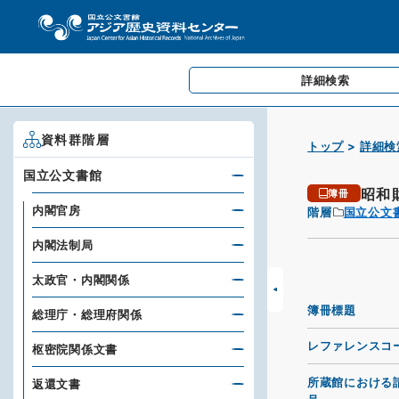
詳細検索
資料群階層
トップ
詳細検
国立公文書館
昭和
簿冊
内閣官房
階層
国立公文
内閣法制局
太政官・内閣関係
簿冊標題
総理庁・総理府関係
レファレンスコ
枢密院関係文書
所蔵館における
返還文書