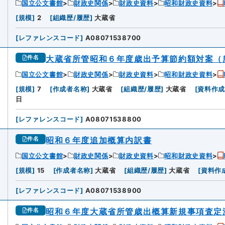
国立公文書館
財政史関係
財政史資料
昭和財政史資料
[
規模
]
2
[
組織歴/履歴
]
大蔵省
[
レファレンスコード
]
A08071538700
大蔵省所管昭和６年度歳出予算節約額対案（
件名
国立公文書館
財政史関係
財政史資料
昭和財政史資料
[
規模
]
7
[
作成者名称
]
大蔵省
[
組織歴/履歴
]
大蔵省
[
資料作
日
[
レファレンスコード
]
A08071538800
昭和６年度追加概算内訳書
件名
国立公文書館
財政史関係
財政史資料
昭和財政史資料
[
規模
]
15
[
作成者名称
]
大蔵省
[
組織歴/履歴
]
大蔵省
[
資料作
[
レファレンスコード
]
A08071538900
昭和６年度大蔵省所管歳出概算新規事項査定
件名