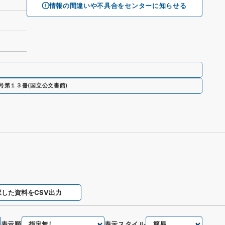
情報の間違いや不具合をセンターに知らせる
号第１３冊
(
国立公文書館
)
択した資料をCSV出力
表示順
表示スタイル