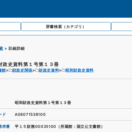
辞書検索
（カテゴリ）
索
目録詳細
財政史資料第１号第１３冊
書館
財政史関係
財政史資料
昭和財政史資料
昭和財政史資料第１号第１３冊
ード
A08071538100
請求番
平１５財務00035100（所蔵館：国立公文書館）