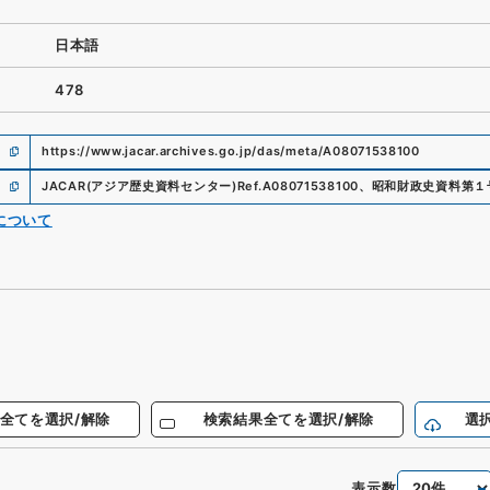
日本語
478
https://www.jacar.archives.go.jp/das/meta/A08071538100
JACAR(アジア歴史資料センター)
Ref.
A08071538100
、
昭和財政史資料第１
について
全てを選択/解除
検索結果全てを選択/解除
選
表示数