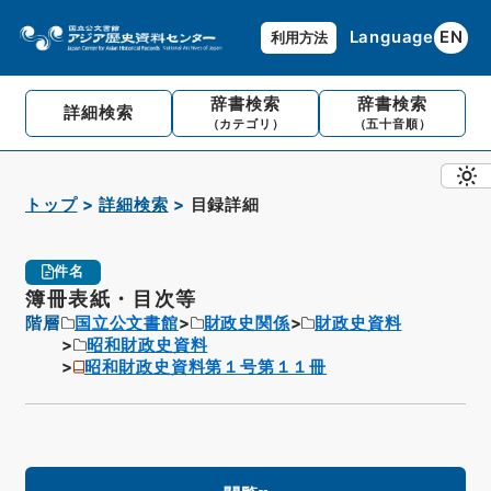
Language
EN
利用方法
辞書検索
辞書検索
詳細検索
（カテゴリ）
（五十音順）
トップ
詳細検索
目録詳細
件名
簿冊表紙・目次等
階層
国立公文書館
財政史関係
財政史資料
昭和財政史資料
昭和財政史資料第１号第１１冊