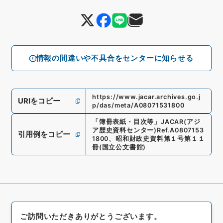
情報の間違いや不具合をセンターに知らせる
https://www.jacar.archives.go.j
URIをコピー
p/das/meta/A08071531800
「
簿冊表紙・目次等
」
JACAR(アジ
ア歴史資料センター)
Ref.
A0807153
引用例をコピー
1800
、
昭和財政史資料第１号第１１
冊
(
国立公文書館
)
ご訪問いただきありがとうございます。