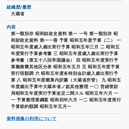
組織歴/履歴
大蔵省
内容
第一類別存 昭和財政史資料 第一 一号 第一類別存 昭
和財政史資料 第一一冊 予算 昭和五年度予算（二） 一
昭和五年度歳入歳出実行予算 昭和五年三月 二 昭和五
年度実行予算参考書 三 昭和五年度歳入歳出実行予算
参考書（第五十八回帝国議会） 四 昭和五年度実行予
算義務費其他区分表 昭和五年五月 五 昭和五年度予算
実行現額調 六 昭和五年度各特別会計歳入歳出実行予
算 八 昭和五年度概算内訳書（大蔵省所管） 九 昭和五
年度歳出予算中大蔵本省ノ款其他整理 一〇 営繕管財
局昭和五年度実行予算改定ニ関スル 昭和五年六月 一
一 予算整理要綱案 昭和四年六月 一二 昭和五年度実行
予算節約額調 昭和五年五月一
資料画像の利用について