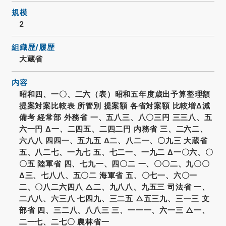
規模
2
組織歴/履歴
大蔵省
内容
昭和四、一〇、二六（表）昭和五年度歳出予算整理額
提案対案比較表 所管別 提案額 各省対案額 比較増Δ減
備考 経常部 外務省 一、五八三、八〇三円 三三八、五
六一円 Δ一、二四五、二四二円 内務省 三、二六二、
六八八 四四一、五九五 Δ二、八二一、〇九三 大蔵省
五、八二七、一九七 五、七二一、一九二 Δ一〇六、〇
〇五 陸軍省 四、七九一、四〇二 一、〇〇二、九〇〇
Δ三、七八八、五〇二 海軍省 五、〇七一、六〇一
二、〇八二六四八 △二、九八八、九五三 司法省 一、
二八八、六三八 七四九、三二五 △五三九、三一三 文
部省 四、三二八、八八三 三、一一一、六一三 △一、
二一七、二七〇 農林省一