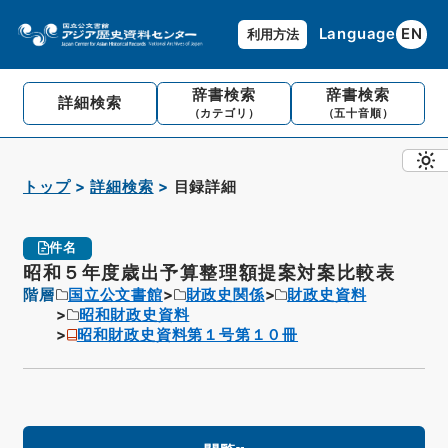
Language
EN
利用方法
辞書検索
辞書検索
詳細検索
（カテゴリ）
（五十音順）
トップ
詳細検索
目録詳細
件名
昭和５年度歳出予算整理額提案対案比較表
階層
国立公文書館
財政史関係
財政史資料
昭和財政史資料
昭和財政史資料第１号第１０冊