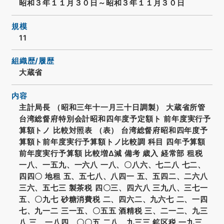
昭和３年１１月３０日～昭和３年１１月３０日
規模
11
組織歴/履歴
大蔵省
内容
主計局長 （昭和三年十一月三十日調製） 大蔵省所管
台湾総督府特別会計昭和四年度予定額ト 前年度実行予
算額トノ 比較対照表 （表） 台湾総督府昭和四年度予
算額ト前年度実行予算額トノ比較調 科目 四年予算額
前年度実行予算額 比較増Δ減 備考 歳入 経常部 租税
一八、一五九、一六八 一八、〇八六、七二八 七二、
四四〇 地租 五、五七八、八四一 五、五四二、二六八
三六、五七三 製茶税 四〇三、四六八 三九八、三七一
五、〇九七 砂糖消費税 二、四六二、九六七 二、一四
七、九一二 三一五、〇五五 酒精税 三、二一二、九三
八 三、一八四、〇〇五 二八、九三三 鉱区税 一九三、