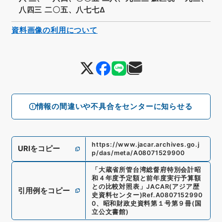
八四三 二〇五、八七七Δ
資料画像の利用について
情報の間違いや不具合をセンターに知らせる
https://www.jacar.archives.go.j
URIをコピー
p/das/meta/A08071529900
「
大蔵省所管台湾総督府特別会計昭
和４年度予定額と前年度実行予算額
との比較対照表
」
JACAR(アジア歴
引用例をコピー
史資料センター)
Ref.
A0807152990
0
、
昭和財政史資料第１号第９冊
(
国
立公文書館
)