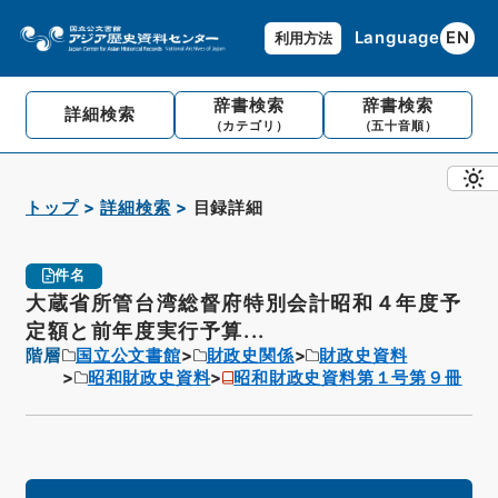
Language
EN
利用方法
辞書検索
辞書検索
詳細検索
（カテゴリ）
（五十音順）
トップ
詳細検索
目録詳細
件名
大蔵省所管台湾総督府特別会計昭和４年度予
定額と前年度実行予算...
階層
国立公文書館
財政史関係
財政史資料
昭和財政史資料
昭和財政史資料第１号第９冊