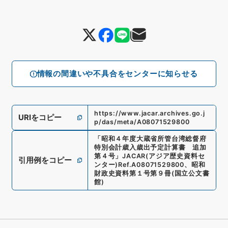
情報の間違いや不具合をセンターに知らせる
https://www.jacar.archives.go.j
URIをコピー
p/das/meta/A08071529800
「
昭和４年度大蔵省所管台湾総督府
特別会計歳入歳出予定計算書 追加
第４号
」
JACAR(アジア歴史資料セ
引用例をコピー
ンター)
Ref.
A08071529800
、
昭和
財政史資料第１号第９冊
(
国立公文書
館
)