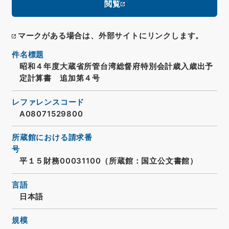
閲覧
マークがある場合は、外部サイトにリンクします。
件名標題
昭和４年度大蔵省所管台湾総督府特別会計歳入歳出予
定計算書 追加第４号
レファレンスコード
A08071529800
所蔵館における請求番
号
平１５財務00031100（所蔵館：国立公文書館）
言語
日本語
規模