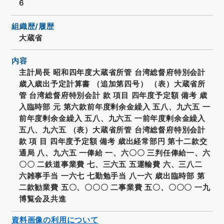
6
組織歴/履歴
大蔵省
内容
主計局長 昭和四年度大蔵省所管 台湾総督府特別会計
歳入歳出予定計算書 （追加第四号） （表）大蔵省所
管 台湾総督府特別会計 款 項目 四年度予定額 備考 歳
入臨時部 元 第六款前年度剰余金繰入 五八、九六五 一
前年度剰余金繰入 五八、九六五 一前年度剰余金繰入
五八、九六五 （表）大蔵省所管 台湾総督府特別会計
款 項 目 四年度予定額 備考 歳出経常部円 第十二款交
通局 八、九六五 一俸給 一、六〇〇 三判任俸給一、六
〇〇 二鉄道事業費 七、三六五 五運輸費 六、三八二
六雑事手当 一六七 七勤勉手当 八一六 歳出臨時部 第
二款勧業費 五〇、〇〇〇 二事業費 五〇、〇〇〇 一九
博覧会及共進
資料画像の利用について