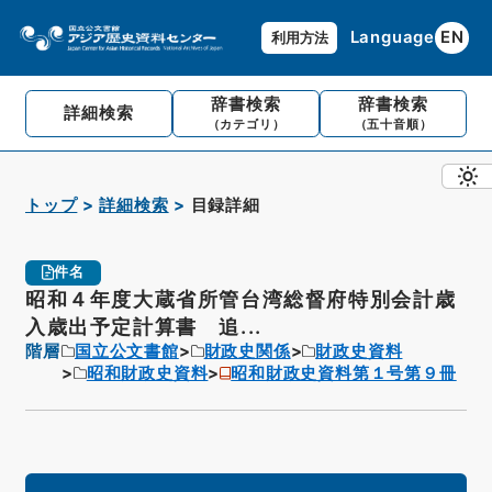
Language
EN
利用方法
辞書検索
辞書検索
詳細検索
（カテゴリ）
（五十音順）
トップ
詳細検索
目録詳細
件名
昭和４年度大蔵省所管台湾総督府特別会計歳
入歳出予定計算書 追...
階層
国立公文書館
財政史関係
財政史資料
昭和財政史資料
昭和財政史資料第１号第９冊