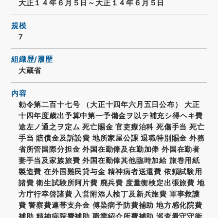
大正１４年６月５日～大正１４年６月５日
規模
7
組織歴/履歴
大蔵省
内容
勅令第二百十七号 （大正十四年六月五日公布） 大正
十四年度歳出予算中第一予備金ヲ以テ補充シ得ヘキ費
途左ノ通之ヲ定ム 死亡賜金 官吏療治科 死傷手当 死亡
手当 賠償金及訴訟費 地所家屋公課 退職特別賜金 外務
省所管国際分担金 外国在勤俸及在勤加俸 外国在勤者
妻手当及家族旅費 外国在勤俸其他臨時加給 旅巻用紙
製造費 在外国難民貸与金 精神病者送還費 依頼試験用
諸費 衛生試験所阿片費 廃兵費 度量衡検定出張旅費 地
方庁行幸啓諸費 入営附添人検丁及新兵旅費 軍事救護
費 警察費連帯支弁金 傅染病予防費補助 地方感化院費
補助 精神病院費補助 職業紹介所費補助 巡査看守守衛