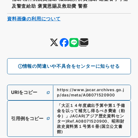
及警査給助 褒賞恩賜及救助費 警察
資料画像の利用について
情報の間違いや不具合をセンターに知らせる
https://www.jacar.archives.go.j
URIをコピー
p/das/meta/A08071520900
「
大正１４年度歳出予算中第１予備
金を以って補充し得るべき費途（勅
令）
」
JACAR(アジア歴史資料セン
引用例をコピー
ター)
Ref.
A08071520900
、
昭和財
政史資料第１号第６冊
(
国立公文書
館
)