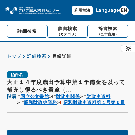
Language
EN
利用方法
辞書検索
辞書検索
詳細検索
（カテゴリ）
（五十音順）
トップ
詳細検索
目録詳細
件名
大正１４年度歳出予算中第１予備金を以って
補充し得るべき費途（...
階層
国立公文書館
財政史関係
財政史資料
昭和財政史資料
昭和財政史資料第１号第６冊