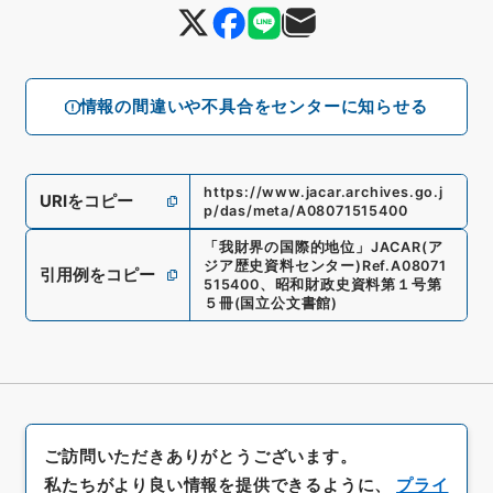
情報の間違いや不具合をセンターに知らせる
https://www.jacar.archives.go.j
URIをコピー
p/das/meta/A08071515400
「
我財界の国際的地位
」
JACAR(ア
ジア歴史資料センター)
Ref.
A08071
引用例をコピー
515400
、
昭和財政史資料第１号第
５冊
(
国立公文書館
)
ご訪問いただきありがとうございます。
私たちがより良い情報を提供できるように、
プライ