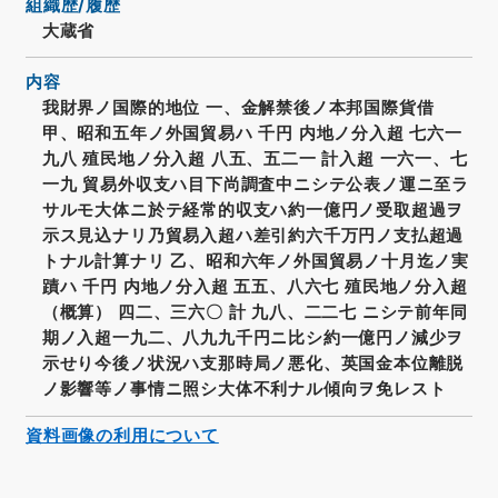
組織歴/履歴
大蔵省
内容
我財界ノ国際的地位 一、金解禁後ノ本邦国際貨借
甲、昭和五年ノ外国貿易ハ 千円 内地ノ分入超 七六一
九八 殖民地ノ分入超 八五、五二一 計入超 一六一、七
一九 貿易外収支ハ目下尚調査中ニシテ公表ノ運ニ至ラ
サルモ大体ニ於テ経常的収支ハ約一億円ノ受取超過ヲ
示ス見込ナリ乃貿易入超ハ差引約六千万円ノ支払超過
トナル計算ナリ 乙、昭和六年ノ外国貿易ノ十月迄ノ実
蹟ハ 千円 内地ノ分入超 五五、八六七 殖民地ノ分入超
（概算） 四二、三六〇 計 九八、二二七 ニシテ前年同
期ノ入超一九二、八九九千円ニ比シ約一億円ノ減少ヲ
示せり今後ノ状況ハ支那時局ノ悪化、英国金本位離脱
ノ影響等ノ事情ニ照シ大体不利ナル傾向ヲ免レスト
資料画像の利用について