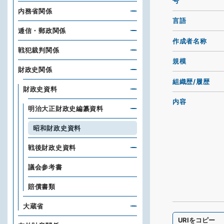
号
内務省関係
言語
逓信・郵政関係
作成者名称
戦犯裁判関係
規模
財政史関係
組織歴/履歴
財政史資料
内容
明治大正財政史編纂資料
昭和財政史資料
戦後財政史資料
議会参考書
賠償書類
大蔵省
URIをコピー