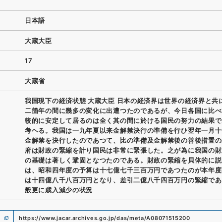
日本語
大蔵大臣
17
大蔵省
我国現下の経済状態 大蔵大臣 日本の経済界は世界の経済界と共
二箇年の間に幾多の変化に出遭つたのであるが、今日各国に比べ
較的に安定して居るのは全く其の間に於ける国民の努力の結果で
考ヘる。我国は一九年夏以来金解禁決行の準備を行ひ翌年一月十
金解禁を決行したのであつて、比の準備及金解禁後の善後措置の
府は財政の緊縮を計り国民は非常に緊張した。之が為に我国の財
の基礎は著しく鞏固となつたのである。財政の緊縮を貝体的に説
は、昭和四年度の予算は十七億七千三百万円であつたのが本年度
は十四億八千八百万円となり、差引二億八千四百万円の緊縮であ
般更に歳入減少の状況
https://www.jacar.archives.go.jp/das/meta/A08071515200