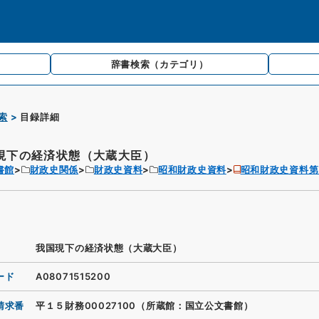
辞書検索
（カテゴリ）
索
目録詳細
現下の経済状態（大蔵大臣）
書館
財政史関係
財政史資料
昭和財政史資料
昭和財政史資料第
我国現下の経済状態（大蔵大臣）
ード
A08071515200
請求番
平１５財務00027100（所蔵館：国立公文書館）