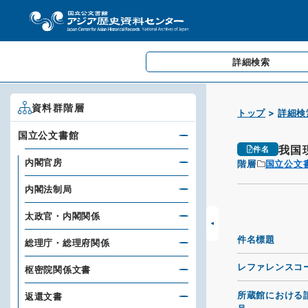
詳細検索
資料群階層
トップ
詳細検
国立公文書館
我国
件名
内閣官房
階層
国立公文
内閣法制局
太政官・内閣関係
件名標題
総理庁・総理府関係
レファレンスコ
枢密院関係文書
所蔵館における
返還文書