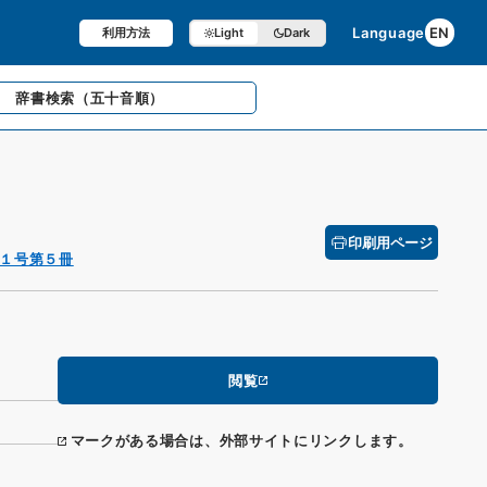
Language
EN
利用方法
Light
Dark
辞書検索
（五十音順）
印刷用ページ
１号第５冊
閲覧
マークがある場合は、外部サイトにリンクします。