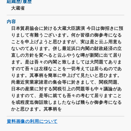
組織歴/履歴
大蔵省
内容
日本貿易協会に於ける大蔵大臣講演 今日は御招きに預
りまして有難うございます。何か皆様の御参考になる
ことを申上げようと思ひますが、実は是と云ふ用意も
ないのてあります。併し最近浜口内閣の財政経済の立
直しの方針を変ヘると云ふやうな噂が新聞に出て居り
ます。是は吾々の内閣と致しましては大問題てありま
すのて吾々は左様なことを一切考えては居らぬのであ
ります。其事柄を簡単に申上げて見たいと思ひます。
尚最近実業家諸君の集会等に於きまして、関税問題、
日本の産業に対する関税引上の問題等も中々議論があ
りますのて、是等に就ても吾々の考むて居りますこと
を或程度迄御話致しましたならば幾らか御参考になる
かと思ひます。其事柄を
資料画像の利用について