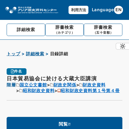
Language
EN
利用方法
辞書検索
辞書検索
詳細検索
（カテゴリ）
（五十音順）
トップ
詳細検索
目録詳細
件名
日本貿易協会に於ける大蔵大臣講演
階層
国立公文書館
財政史関係
財政史資料
昭和財政史資料
昭和財政史資料第１号第４冊
閲覧