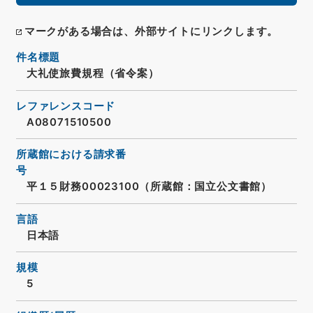
マークがある場合は、外部サイトにリンクします。
件名標題
大礼使旅費規程（省令案）
レファレンスコード
A08071510500
所蔵館における請求番
号
平１５財務00023100（所蔵館：国立公文書館）
言語
日本語
規模
5