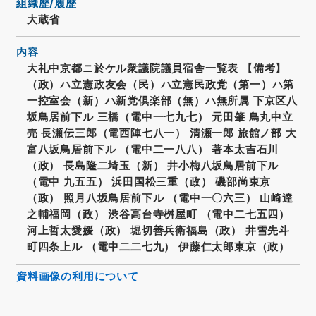
組織歴/履歴
大蔵省
内容
大礼中京都ニ於ケル衆議院議員宿舎一覧表 【備考】
（政）ハ立憲政友会（民）ハ立憲民政党（第一）ハ第
一控室会（新）ハ新党倶楽部（無）ハ無所属 下京区八
坂鳥居前下ル 三橋（電中一七九七） 元田肇 鳥丸中立
売 長瀬伝三郎（電西陣七八一） 清瀬一郎 旅館ノ部 大
富八坂鳥居前下ル （電中二一八八） 著本太吉石川
（政） 長島隆二埼玉（新） 井小梅八坂鳥居前下ル
（電中 九五五） 浜田国松三重（政） 磯部尚東京
（政） 照月八坂鳥居前下ル （電中一〇六三） 山崎達
之輔福岡（政） 渋谷高台寺桝屋町 （電中二七五四）
河上哲太愛媛（政） 堀切善兵衛福島（政） 井雪先斗
町四条上ル （電中二二七九） 伊藤仁太郎東京（政）
資料画像の利用について