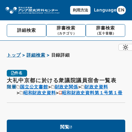
Language
EN
利用方法
辞書検索
辞書検索
詳細検索
（カテゴリ）
（五十音順）
トップ
詳細検索
目録詳細
件名
大礼中京都に於ける衆議院議員宿舎一覧表
階層
国立公文書館
財政史関係
財政史資料
昭和財政史資料
昭和財政史資料第１号第１冊
閲覧