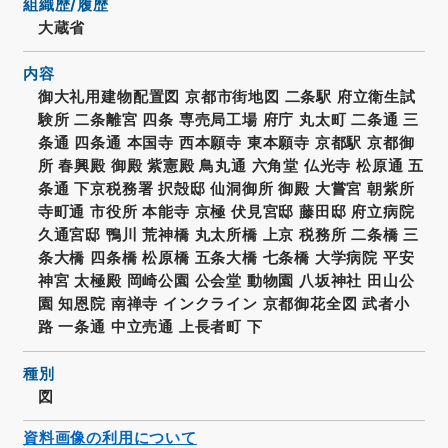
組織歴/履歴
大蔵省
内容
御大礼用建物配置図 京都市街地図 二条駅 府立衛生試
験所 二条離宮 四条 専売局工場 府庁 丸太町 二条通 三
条通 四条通 本国寺 西本願寺 東本願寺 京都駅 京都御
所 春興殿 御殿 紫憲殿 鳥丸通 六角堂 仏光寺 松原通 五
条通 下京税務署 択殻邸 仙洞御所 御殿 大嘗宮 朝紫所
寺町通 市役所 本能寺 京極 伏見宮邸 藤田邸 府立病院
久通宮邸 鴨川 荒神橋 丸太所橋 上京 税務所 二条橋 三
条大橋 四条橋 松原橋 五条大橋 七条橋 大学病院 平安
神宮 太極殿 岡崎公園 公会堂 動物園 八坂神社 田山公
園 知恩院 南禅寺 インクライン 京都御花全図 武者小
路 一条通 中立売通 上長者町 下
種別
図
資料画像の利用について