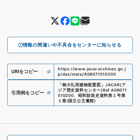
情報の間違いや不具合をセンターに知らせる
https://www.jacar.archives.go.j
URIをコピー
p/das/meta/A08071510200
「
御大礼用建物配置図
」
JACAR(ア
ジア歴史資料センター)
Ref.
A08071
引用例をコピー
510200
、
昭和財政史資料第１号第
１冊
(
国立公文書館
)