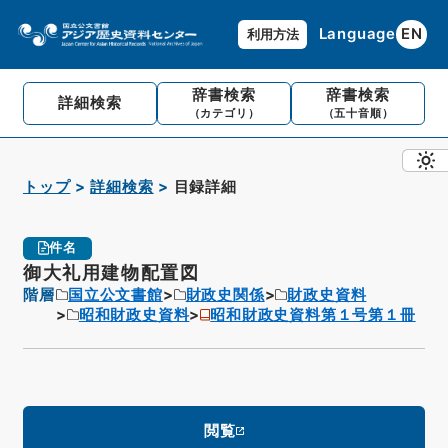
Language
EN
利用方法
辞書検索
辞書検索
詳細検索
（カテゴリ）
（五十音順）
トップ
詳細検索
目録詳細
件名
御大礼用建物配置図
階層
国立公文書館
財政史関係
財政史資料
昭和財政史資料
昭和財政史資料第１号第１冊
閲覧