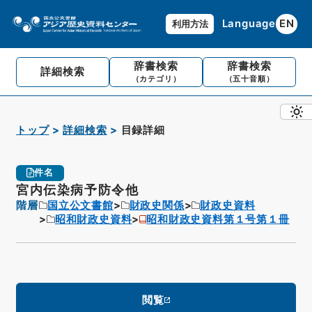
Language
EN
利用方法
辞書検索
辞書検索
詳細検索
（カテゴリ）
（五十音順）
トップ
詳細検索
目録詳細
件名
宮内伝染病予防令他
階層
国立公文書館
財政史関係
財政史資料
昭和財政史資料
昭和財政史資料第１号第１冊
閲覧