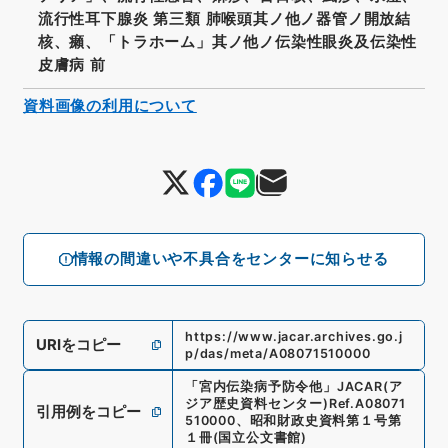
流行性耳下腺炎 第三類 肺喉頭其ノ他ノ器管ノ開放結
核、癩、「トラホーム」其ノ他ノ伝染性眼炎及伝染性
皮膚病 前
資料画像の利用について
情報の間違いや不具合をセンターに知らせる
https://www.jacar.archives.go.j
URIをコピー
p/das/meta/A08071510000
「
宮内伝染病予防令他
」
JACAR(ア
ジア歴史資料センター)
Ref.
A08071
引用例をコピー
510000
、
昭和財政史資料第１号第
１冊
(
国立公文書館
)