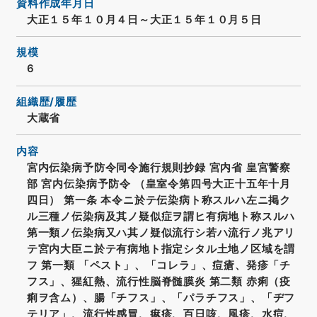
資料作成年月日
大正１５年１０月４日～大正１５年１０月５日
規模
6
組織歴/履歴
大蔵省
内容
宮内伝染病予防令同令施行規則抄録 宮内省 皇宮警察
部 宮内伝染病予防令 （皇室令第四号大正十五年十月
四日） 第一条 本令ニ於テ伝染病ト称スルハ左ニ掲ク
ル三種ノ伝染病及其ノ疑似症ヲ謂ヒ有病地ト称スルハ
第一類ノ伝染病又ハ其ノ疑似流行シ若ハ流行ノ兆アリ
テ宮内大臣ニ於テ有病地ト指定シタル土地ノ区域を謂
フ 第一類 「ペスト」、「コレラ」、痘瘡、発疹「チ
フス」、猩紅熱、流行性脳脊髄膜炎 第二類 赤痢（疫
痢ヲ含ム）、腸「チフス」、「パラチフス」、「ヂフ
テリア」、流行性感冒、痳疹、百日咳、風疹、水痘、