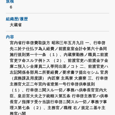
規模
6
組織歴/履歴
大蔵省
内容
宮内省行幸啓費取扱方 昭和三年五月九日 一、行幸啓
先ニ於テ仕払ヲ為人経費ノ前渡皇室会計令第六十条同
施行規則第一十一条 （１）、内蔵寮勤務ノ職員ニ前渡
官吏ヲ命スルヲ例トス （２）、前渡官吏ハ前渡金ヲ金
庫ニ預入シ全庫員二人帯同出渠ノコト 二、前渡官吏ハ
左記関係各部局ニ所要経費ノ要求書ヲ提出セシム 官房
（庶務課及用度課） 内匠寮 主馬寮 大膳寮 三、行幸啓
主務官大正二年宮内省逹第一号行幸啓供奉規則
（１）、行幸啓ニ関スル一切ノ事務ハ供奉長官宮内大
臣、皇后宮大夫之ヲ統轄ス第五条 行幸啓主務官ハ供奉
長官ノ指揮ヲ受ケ当該行幸啓ニ関スル一切ノ事務ヲ掌
理ス第七条 （２）、主務官ノ職権 右ノ規定ニ基キ主
務官ハ関