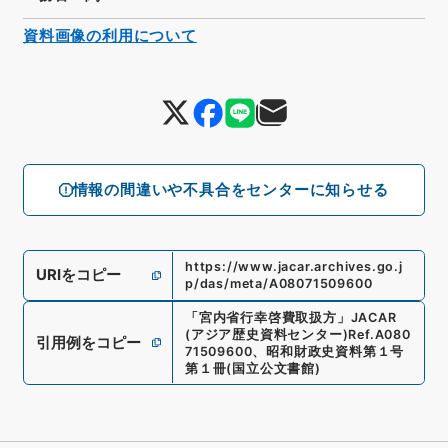
資料画像の利用について
情報の間違いや不具合をセンターに知らせる
https://www.jacar.archives.go.j
URIをコピー
p/das/meta/A08071509600
「
宮内省行幸啓費取扱方
」
JACAR
(アジア歴史資料センター)
Ref.
A080
引用例をコピー
71509600
、
昭和財政史資料第１号
第１冊
(
国立公文書館
)