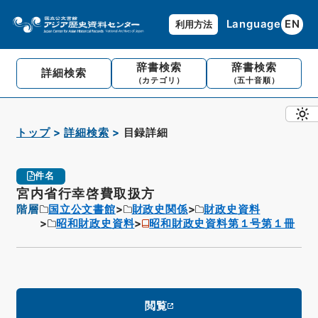
Language
EN
利用方法
辞書検索
辞書検索
詳細検索
（カテゴリ）
（五十音順）
トップ
詳細検索
目録詳細
件名
宮内省行幸啓費取扱方
階層
国立公文書館
財政史関係
財政史資料
昭和財政史資料
昭和財政史資料第１号第１冊
閲覧