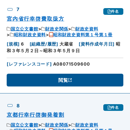
7
件名
宮内省行幸啓費取扱方
国立公文書館
財政史関係
財政史資料
昭和財政史資料
昭和財政史資料第１号第１冊
[
規模
]
6
[
組織歴/履歴
]
大蔵省
[
資料作成年月日
]
昭
和３年５月２日～昭和３年５月９日
[
レファレンスコード
]
A08071509600
閲覧
8
件名
京都行幸行啓御発着割
国立公文書館
財政史関係
財政史資料