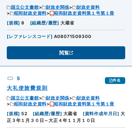
国立公文書館
財政史関係
財政史資料
昭和財政史資料
昭和財政史資料第１号第１冊
[
規模
]
8
[
組織歴/履歴
]
大蔵省
[
レファレンスコード
]
A08071509300
閲覧
5
件名
大礼使旅費規則
国立公文書館
財政史関係
財政史資料
昭和財政史資料
昭和財政史資料第１号第１冊
[
規模
]
52
[
組織歴/履歴
]
大蔵省
[
資料作成年月日
]
大
正３年１月３０日～大正４年１１月１０日