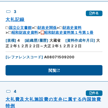
3
件名
大礼記録
国立公文書館
財政史関係
財政史資料
昭和財政史資料
昭和財政史資料第１号第１冊
[
規模
]
4
[
組織歴/履歴
]
大蔵省
[
資料作成年月日
]
大
正２年１２月２２日～大正２年１２月２２日
[
レファレンスコード
]
A08071509200
閲覧
4
件名
大礼費及大礼施設費の支弁に属する内国旅費
特例