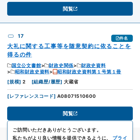
閲覧
17
件名
大礼に関する工事等を随意契約に依ることを
得るの件
国立公文書館
財政史関係
財政史資料
昭和財政史資料
昭和財政史資料第１号第１冊
[
規模
]
2
[
組織歴/履歴
]
大蔵省
[
レファレンスコード
]
A08071510600
閲覧
ご訪問いただきありがとうございます。
私たちがより良い情報を提供できるように、
プライ