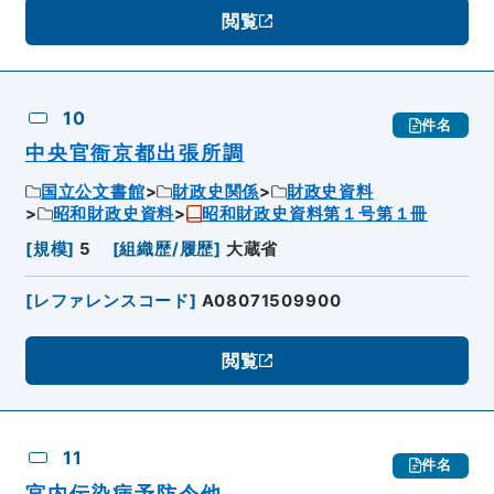
閲覧
10
件名
中央官衙京都出張所調
国立公文書館
財政史関係
財政史資料
昭和財政史資料
昭和財政史資料第１号第１冊
[
規模
]
5
[
組織歴/履歴
]
大蔵省
[
レファレンスコード
]
A08071509900
閲覧
11
件名
宮内伝染病予防令他