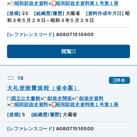
昭和財政史資料
昭和財政史資料第１号第１冊
[
規模
]
23
[
組織歴/履歴
]
大蔵省
[
資料作成年月日
]
昭
和３年５月２９日～昭和３年５月２９日
[
レファレンスコード
]
A08071510400
閲覧
16
件名
大礼使旅費規程（省令案）
国立公文書館
財政史関係
財政史資料
昭和財政史資料
昭和財政史資料第１号第１冊
[
規模
]
5
[
組織歴/履歴
]
大蔵省
[
レファレンスコード
]
A08071510500