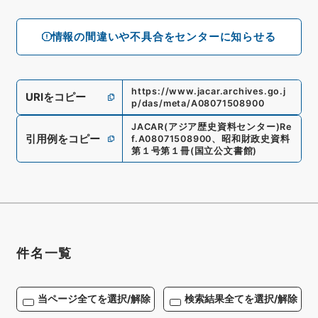
情報の間違いや不具合をセンターに知らせる
https://www.jacar.archives.go.j
URIをコピー
p/das/meta/A08071508900
JACAR(アジア歴史資料センター)
Re
引用例をコピー
f.
A08071508900
、
昭和財政史資料
第１号第１冊
(
国立公文書館
)
件名一覧
当ページ全てを選択/解除
検索結果全てを選択/解除