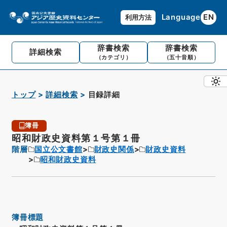
Language
EN
利用方法
辞書検索
辞書検索
詳細検索
（カテゴリ）
（五十音順）
トップ
詳細検索
目録詳細
簿冊
昭和財政史資料第１号第１冊
階層
国立公文書館
財政史関係
財政史資料
昭和財政史資料
簿冊標題