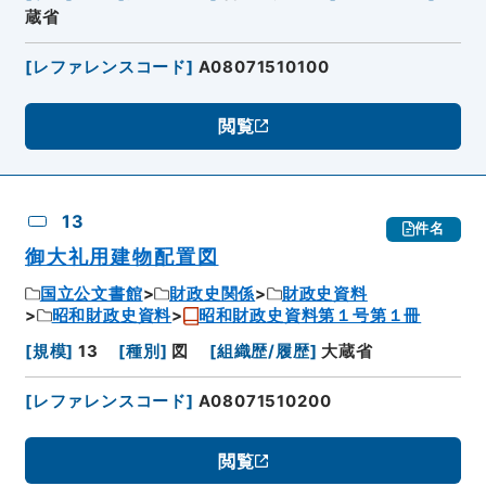
蔵省
[
レファレンスコード
]
A08071510100
閲覧
13
件名
御大礼用建物配置図
国立公文書館
財政史関係
財政史資料
昭和財政史資料
昭和財政史資料第１号第１冊
[
規模
]
13
[
種別
]
図
[
組織歴/履歴
]
大蔵省
[
レファレンスコード
]
A08071510200
閲覧