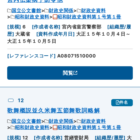
国立公文書館
財政史関係
財政史資料
昭和財政史資料
昭和財政史資料第１号第１冊
[
規模
]
6
[
作成者名称
]
宮内省皇宮警察部
[
組織歴/履
歴
]
大蔵省
[
資料作成年月日
]
大正１５年１０月４日～
大正１５年１０月５日
[
レファレンスコード
]
A08071510000
閲覧
12
件名
歌舞概説並久米舞五節舞歌詞略解
国立公文書館
財政史関係
財政史資料
昭和財政史資料
昭和財政史資料第１号第１冊
[
規模
]
12
[
作成者名称
]
営繕管財局
[
組織歴/履歴
]
大