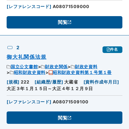
[
レファレンスコード
]
A08071509000
閲覧
2
件名
御大礼関係法規
国立公文書館
財政史関係
財政史資料
昭和財政史資料
昭和財政史資料第１号第１冊
[
規模
]
222
[
組織歴/履歴
]
大蔵省
[
資料作成年月日
]
大正３年１月１５日～大正４年１２月９日
[
レファレンスコード
]
A08071509100
閲覧