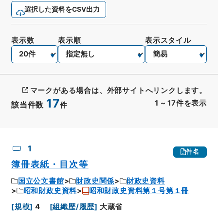
選択した資料をCSV出力
表示数
表示順
表示スタイル
マークがある場合は、外部サイトへリンクします。
17
1
~
17
件を表示
該当件数
件
CSV出力
No.
概要情報
画像等
1
件名
簿冊表紙・目次等
国立公文書館
財政史関係
財政史資料
昭和財政史資料
昭和財政史資料第１号第１冊
[
規模
]
4
[
組織歴/履歴
]
大蔵省