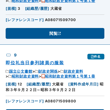
昭和財政史資料
昭和財政史資料第１号第１冊
[
規模
]
3
[
組織歴/履歴
]
大蔵省
[
レファレンスコード
]
A08071509700
閲覧
9
件名
即位礼当日参列諸員の服装
国立公文書館
財政史関係
財政史資料
昭和財政史資料
昭和財政史資料第１号第１冊
[
規模
]
12
[
組織歴/履歴
]
大蔵省
[
資料作成年月日
]
昭
和３年９月２２日～昭和３年９月２２日
[
レファレンスコード
]
A08071509800