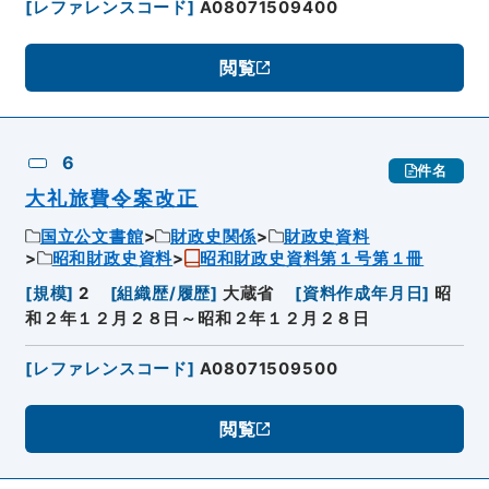
[
レファレンスコード
]
A08071509400
閲覧
6
件名
大礼旅費令案改正
国立公文書館
財政史関係
財政史資料
昭和財政史資料
昭和財政史資料第１号第１冊
[
規模
]
2
[
組織歴/履歴
]
大蔵省
[
資料作成年月日
]
昭
和２年１２月２８日～昭和２年１２月２８日
[
レファレンスコード
]
A08071509500
閲覧