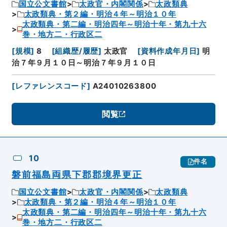
国立公文書館
太政官・内閣関係
太政類典
太政類典・第２編・明治４年～明治１０年
太政類典・第二編・明治四年～明治十年・第九十六
巻・地方二・行政区二
[
規模
]
8
[
組織歴/履歴
]
太政官
[
資料作成年月日
]
明
治７年９月１０日～明治７年９月１０日
[
レファレンスコード
]
A24010263800
閲覧
10
件名
磐前福島両県下郡郡境界更正
国立公文書館
太政官・内閣関係
太政類典
太政類典・第２編・明治４年～明治１０年
太政類典・第二編・明治四年～明治十年・第九十六
巻・地方二・行政区二