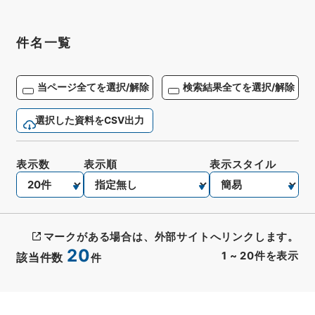
件名一覧
当ページ全てを選択/解除
検索結果全てを選択/解除
選択した資料をCSV出力
表示数
表示順
表示スタイル
マークがある場合は、外部サイトへリンクします。
20
1
~
20
件を表示
該当件数
件
CSV出力
No.
概要情報
画像等