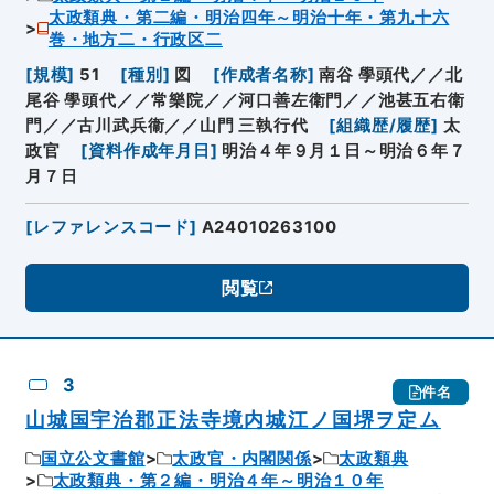
太政類典・第二編・明治四年～明治十年・第九十六
巻・地方二・行政区二
[
規模
]
51
[
種別
]
図
[
作成者名称
]
南谷 學頭代／／北
尾谷 學頭代／／常樂院／／河口善左衛門／／池甚五右衛
門／／古川武兵衞／／山門 三執行代
[
組織歴/履歴
]
太
政官
[
資料作成年月日
]
明治４年９月１日～明治６年７
月７日
[
レファレンスコード
]
A24010263100
閲覧
3
件名
山城国宇治郡正法寺境内城江ノ国堺ヲ定ム
国立公文書館
太政官・内閣関係
太政類典
太政類典・第２編・明治４年～明治１０年