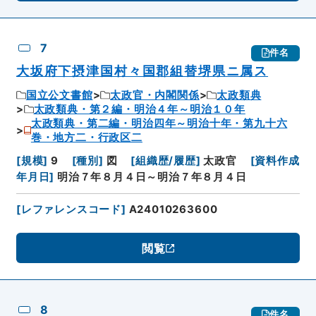
7
件名
大坂府下摂津国村々国郡組替堺県ニ属ス
国立公文書館
太政官・内閣関係
太政類典
太政類典・第２編・明治４年～明治１０年
太政類典・第二編・明治四年～明治十年・第九十六
巻・地方二・行政区二
[
規模
]
9
[
種別
]
図
[
組織歴/履歴
]
太政官
[
資料作成
年月日
]
明治７年８月４日～明治７年８月４日
[
レファレンスコード
]
A24010263600
閲覧
8
件名