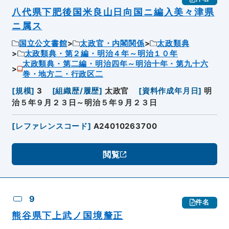
八代県下肥後国米良山日向国ニ編入美々津県
ニ属ス
国立公文書館
太政官・内閣関係
太政類典
太政類典・第２編・明治４年～明治１０年
太政類典・第二編・明治四年～明治十年・第九十六
巻・地方二・行政区二
[
規模
]
3
[
組織歴/履歴
]
太政官
[
資料作成年月日
]
明
治５年９月２３日～明治５年９月２３日
[
レファレンスコード
]
A24010263700
閲覧
9
件名
熊谷県下上武ノ国境釐正