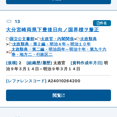
13
件名
大分宮崎両県下豊後日向ノ国界標ヲ釐正
国立公文書館
太政官・内閣関係
太政類典
太政類典・第２編・明治４年～明治１０年
太政類典・第二編・明治四年～明治十年・第九十六
巻・地方二・行政区二
[
規模
]
2
[
組織歴/履歴
]
太政官
[
資料作成年月日
]
明
治９年３月１４日～明治９年３月１４日
[
レファレンスコード
]
A24010264200
閲覧