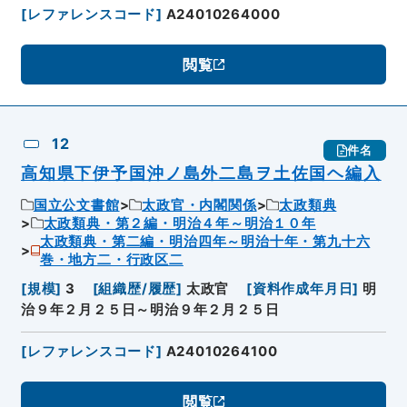
[
レファレンスコード
]
A24010264000
閲覧
12
件名
高知県下伊予国沖ノ島外二島ヲ土佐国ヘ編入
国立公文書館
太政官・内閣関係
太政類典
太政類典・第２編・明治４年～明治１０年
太政類典・第二編・明治四年～明治十年・第九十六
巻・地方二・行政区二
[
規模
]
3
[
組織歴/履歴
]
太政官
[
資料作成年月日
]
明
治９年２月２５日～明治９年２月２５日
[
レファレンスコード
]
A24010264100
閲覧