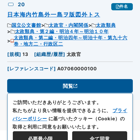
20
件名
日本海内竹島外一島ヲ版図外トス
国立公文書館
太政官・内閣関係
太政類典
太政類典・第２編・明治４年～明治１０年
太政類典・第二編・明治四年～明治十年・第九十六
巻・地方二・行政区二
[
規模
]
13
[
組織歴/履歴
]
太政官
[
レファレンスコード
]
A07060000100
閲覧
ご訪問いただきありがとうございます。
私たちがより良い情報を提供できるように、
プライ
バシーポリシー
に基づいたクッキー（Cookie）の
取得と利用に同意をお願いいたします。
必要最小限
全て同意