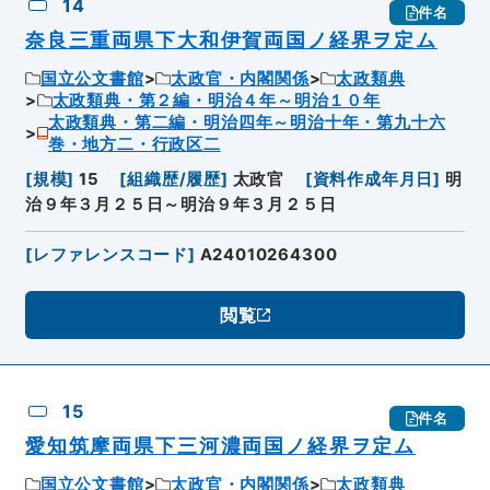
14
件名
奈良三重両県下大和伊賀両国ノ経界ヲ定ム
国立公文書館
太政官・内閣関係
太政類典
太政類典・第２編・明治４年～明治１０年
太政類典・第二編・明治四年～明治十年・第九十六
巻・地方二・行政区二
[
規模
]
15
[
組織歴/履歴
]
太政官
[
資料作成年月日
]
明
治９年３月２５日～明治９年３月２５日
[
レファレンスコード
]
A24010264300
閲覧
15
件名
愛知筑摩両県下三河濃両国ノ経界ヲ定ム
国立公文書館
太政官・内閣関係
太政類典