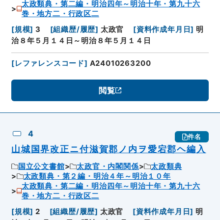
太政類典・第二編・明治四年～明治十年・第九十六
巻・地方二・行政区二
[
規模
]
3
[
組織歴/履歴
]
太政官
[
資料作成年月日
]
明
治８年５月１４日～明治８年５月１４日
[
レファレンスコード
]
A24010263200
閲覧
4
件名
山城国界改正ニ付滋賀郡ノ内ヲ愛宕郡ヘ編入
国立公文書館
太政官・内閣関係
太政類典
太政類典・第２編・明治４年～明治１０年
太政類典・第二編・明治四年～明治十年・第九十六
巻・地方二・行政区二
[
規模
]
2
[
組織歴/履歴
]
太政官
[
資料作成年月日
]
明