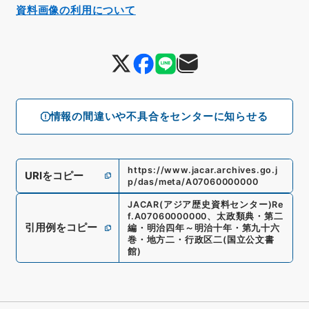
資料画像の利用について
情報の間違いや不具合をセンターに知らせる
https://www.jacar.archives.go.j
URIをコピー
p/das/meta/A07060000000
JACAR(アジア歴史資料センター)
Re
f.
A07060000000
、
太政類典・第二
引用例をコピー
編・明治四年～明治十年・第九十六
巻・地方二・行政区二
(
国立公文書
館
)