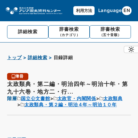
Language
EN
利用方法
辞書検索
辞書検索
詳細検索
（カテゴリ）
（五十音順）
トップ
詳細検索
目録詳細
簿冊
太政類典・第二編・明治四年～明治十年・第
九十六巻・地方二・行...
階層
国立公文書館
太政官・内閣関係
太政類典
太政類典・第２編・明治４年～明治１０年