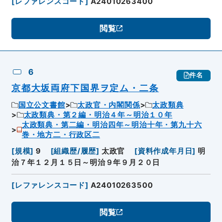
[
レファレンスコード
]
A24010263400
閲覧
6
件名
京都大坂両府下国界ヲ定ム・二条
国立公文書館
太政官・内閣関係
太政類典
太政類典・第２編・明治４年～明治１０年
太政類典・第二編・明治四年～明治十年・第九十六
巻・地方二・行政区二
[
規模
]
9
[
組織歴/履歴
]
太政官
[
資料作成年月日
]
明
治７年１２月１５日～明治９年９月２０日
[
レファレンスコード
]
A24010263500
閲覧