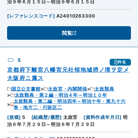
治９年６月１５日～明治９年６月１５日
[
レファレンスコード
]
A24010263300
閲覧
5
件名
京都府下離宮八幡宮元社領地城摂ノ境ヲ定メ
大阪府ニ属ス
国立公文書館
太政官・内閣関係
太政類典
太政類典・第２編・明治４年～明治１０年
太政類典・第二編・明治四年～明治十年・第九十六
巻・地方二・行政区二
[
規模
]
5
[
組織歴/履歴
]
太政官
[
資料作成年月日
]
明
治６年７月２９日～明治６年７月２９日