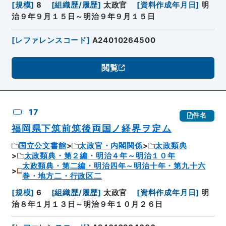
[
規模
]
8
[
組織歴/履歴
]
太政官
[
資料作成年月日
]
明
治９年９月１５日～明治９年９月１５日
[
レファレンスコード
]
A24010264500
閲覧
17
件名
福岡県下筑前筑後両国ノ経界ヲ定ム
国立公文書館
太政官・内閣関係
太政類典
太政類典・第２編・明治４年～明治１０年
太政類典・第二編・明治四年～明治十年・第九十六
巻・地方二・行政区二
[
規模
]
6
[
組織歴/履歴
]
太政官
[
資料作成年月日
]
明
治８年１月１３日～明治９年１０月２６日