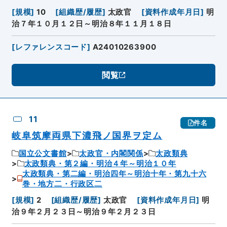
[
規模
]
10
[
組織歴/履歴
]
太政官
[
資料作成年月日
]
明
治７年１０月１２日～明治８年１１月１８日
[
レファレンスコード
]
A24010263900
閲覧
11
件名
岐阜筑摩両県下濃飛ノ国界ヲ定ム
国立公文書館
太政官・内閣関係
太政類典
太政類典・第２編・明治４年～明治１０年
太政類典・第二編・明治四年～明治十年・第九十六
巻・地方二・行政区二
[
規模
]
2
[
組織歴/履歴
]
太政官
[
資料作成年月日
]
明
治９年２月２３日～明治９年２月２３日