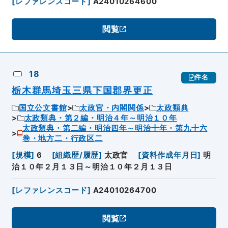
[
レファレンスコード
]
A24010264600
閲覧
18
件名
栃木群馬埼玉三県下国郡界更正
国立公文書館
太政官・内閣関係
太政類典
太政類典・第２編・明治４年～明治１０年
太政類典・第二編・明治四年～明治十年・第九十六
巻・地方二・行政区二
[
規模
]
6
[
組織歴/履歴
]
太政官
[
資料作成年月日
]
明
治１０年２月１３日～明治１０年２月１３日
[
レファレンスコード
]
A24010264700
閲覧