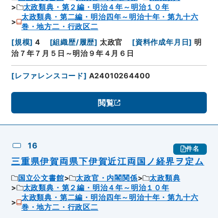
太政類典・第２編・明治４年～明治１０年
太政類典・第二編・明治四年～明治十年・第九十六
巻・地方二・行政区二
[
規模
]
4
[
組織歴/履歴
]
太政官
[
資料作成年月日
]
明
治７年７月５日～明治９年４月６日
[
レファレンスコード
]
A24010264400
閲覧
16
件名
三重県伊賀両県下伊賀近江両国ノ経界ヲ定ム
国立公文書館
太政官・内閣関係
太政類典
太政類典・第２編・明治４年～明治１０年
太政類典・第二編・明治四年～明治十年・第九十六
巻・地方二・行政区二