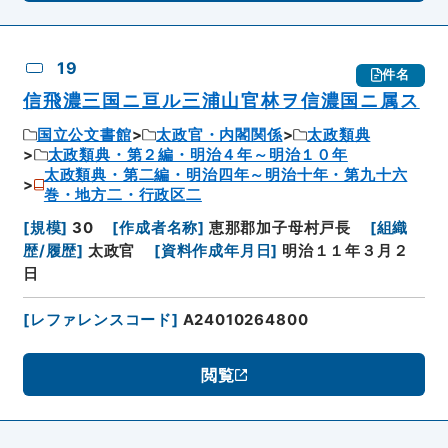
19
件名
信飛濃三国ニ亘ル三浦山官林ヲ信濃国ニ属ス
国立公文書館
太政官・内閣関係
太政類典
太政類典・第２編・明治４年～明治１０年
太政類典・第二編・明治四年～明治十年・第九十六
巻・地方二・行政区二
[
規模
]
30
[
作成者名称
]
恵那郡加子母村戸長
[
組織
歴/履歴
]
太政官
[
資料作成年月日
]
明治１１年３月２
日
[
レファレンスコード
]
A24010264800
閲覧