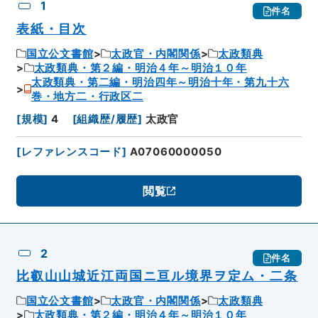
1
件名
表紙・目次
国立公文書館
太政官・内閣関係
太政類典
太政類典・第２編・明治４年～明治１０年
太政類典・第二編・明治四年～明治十年・第九十六
巻・地方二・行政区二
[
規模
]
4
[
組織歴/履歴
]
太政官
[
レファレンスコード
]
A07060000050
閲覧
2
件名
比叡山山城近江両国ニ亘ル境界ヲ定ム・二条
国立公文書館
太政官・内閣関係
太政類典
太政類典・第２編・明治４年～明治１０年